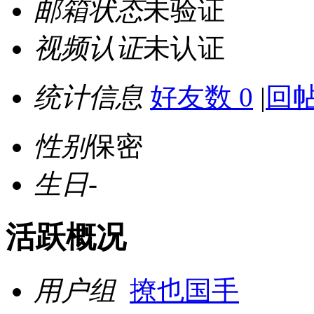
邮箱状态
未验证
视频认证
未认证
统计信息
好友数 0
|
回帖
性别
保密
生日
-
活跃概况
用户组
撩也国手