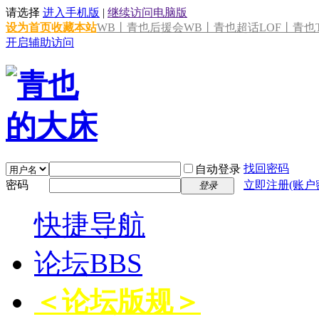
请选择
进入手机版
|
继续访问电脑版
设为首页
收藏本站
WB丨青也后援会
WB丨青也超话
LOF丨青也T
开启辅助访问
找回密码
自动登录
密码
立即注册(账户
登录
快捷导航
论坛
BBS
＜论坛版规＞