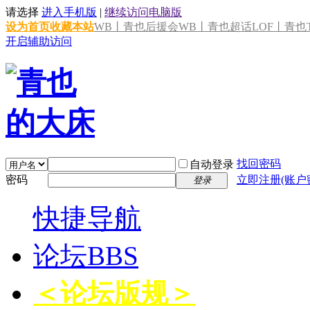
请选择
进入手机版
|
继续访问电脑版
设为首页
收藏本站
WB丨青也后援会
WB丨青也超话
LOF丨青也T
开启辅助访问
找回密码
自动登录
密码
立即注册(账户
登录
快捷导航
论坛
BBS
＜论坛版规＞