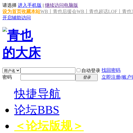
请选择
进入手机版
|
继续访问电脑版
设为首页
收藏本站
WB丨青也后援会
WB丨青也超话
LOF丨青也T
开启辅助访问
找回密码
自动登录
密码
立即注册(账户
登录
快捷导航
论坛
BBS
＜论坛版规＞