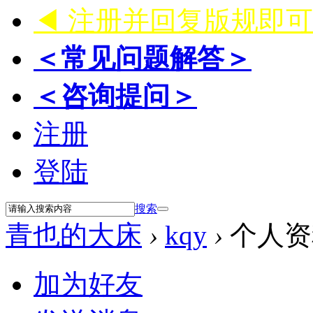
◀ 注册并回复版规即
＜常见问题解答＞
＜咨询提问＞
注册
登陆
搜索
青也的大床
›
kqy
›
个人资
加为好友