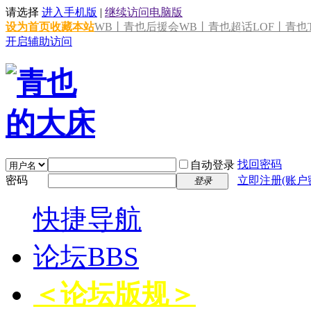
请选择
进入手机版
|
继续访问电脑版
设为首页
收藏本站
WB丨青也后援会
WB丨青也超话
LOF丨青也T
开启辅助访问
找回密码
自动登录
密码
立即注册(账户
登录
快捷导航
论坛
BBS
＜论坛版规＞