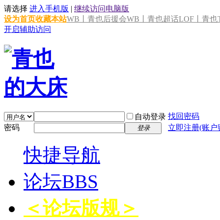
请选择
进入手机版
|
继续访问电脑版
设为首页
收藏本站
WB丨青也后援会
WB丨青也超话
LOF丨青也T
开启辅助访问
找回密码
自动登录
密码
立即注册(账户
登录
快捷导航
论坛
BBS
＜论坛版规＞