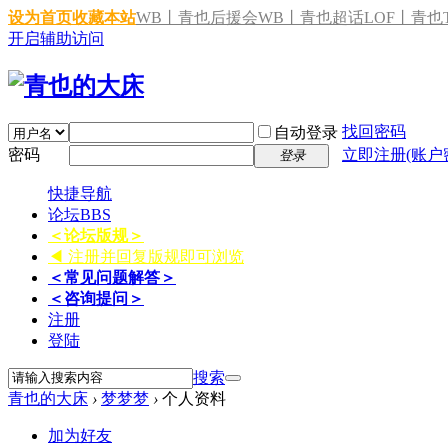
设为首页
收藏本站
WB丨青也后援会
WB丨青也超话
LOF丨青也T
开启辅助访问
找回密码
自动登录
密码
立即注册(账户
登录
快捷导航
论坛
BBS
＜论坛版规＞
◀ 注册并回复版规即可浏览
＜常见问题解答＞
＜咨询提问＞
注册
登陆
搜索
青也的大床
›
梦梦梦
›
个人资料
加为好友