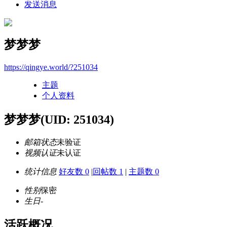
发送消息
梦梦梦
https://qingye.world/?251034
主题
个人资料
梦梦梦
(UID: 251034)
邮箱状态
未验证
视频认证
未认证
统计信息
好友数 0
|
回帖数 1
|
主题数 0
性别
保密
生日
-
活跃概况