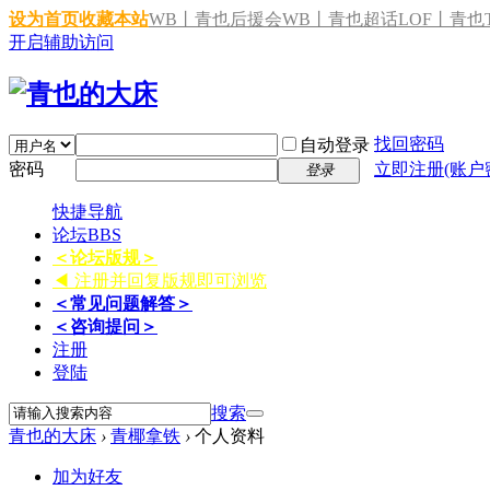
设为首页
收藏本站
WB丨青也后援会
WB丨青也超话
LOF丨青也T
开启辅助访问
找回密码
自动登录
密码
立即注册(账户
登录
快捷导航
论坛
BBS
＜论坛版规＞
◀ 注册并回复版规即可浏览
＜常见问题解答＞
＜咨询提问＞
注册
登陆
搜索
青也的大床
›
青椰拿铁
›
个人资料
加为好友