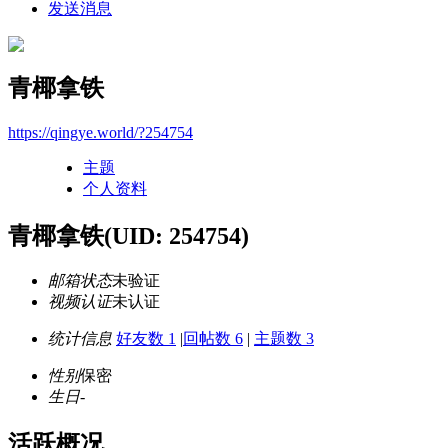
发送消息
青椰拿铁
https://qingye.world/?254754
主题
个人资料
青椰拿铁
(UID: 254754)
邮箱状态
未验证
视频认证
未认证
统计信息
好友数 1
|
回帖数 6
|
主题数 3
性别
保密
生日
-
活跃概况