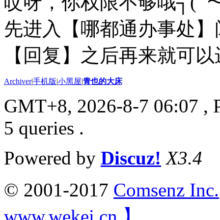
哎呀，你权限不够哦┐(ﾟ～
先进入【哪都通办事处】
【回复】之后再来就可以进来
Archiver
|
手机版
|
小黑屋
|
青也的大床
GMT+8, 2026-8-7 06:07
, 
5 queries .
Powered by
Discuz!
X3.4
© 2001-2017
Comsenz Inc.
www.wekei.cn 】