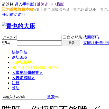
请选择
进入手机版
|
继续访问电脑版
设为首页
收藏本站
WB丨青也后援会
WB丨青也超话
LOF丨青也T
开启辅助访问
找回密码
自动登录
密码
立即注册(账户
登录
快捷导航
论坛
BBS
＜论坛版规＞
◀ 注册并回复版规即可浏览
＜常见问题解答＞
＜咨询提问＞
注册
登陆
搜索