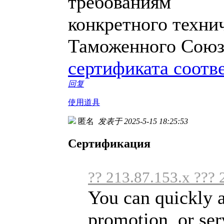
требованиям
конкретного техни
Таможенного Союз
сертификата соотв
回复
使用道具
匿名
发表于 2025-5-15 18:25:53
Сертификация
?? 213.87.153.x ??? 
You can quickly a
promotion, or serv