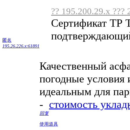
?? 195.200.29.x ??? 
Сертификат ТР Т
подтверждающий 
匿名
195.26.226.x:61891
Качественный асф
погодные условия и
идеальным для пар
-
стоимость уклад
回复
使用道具