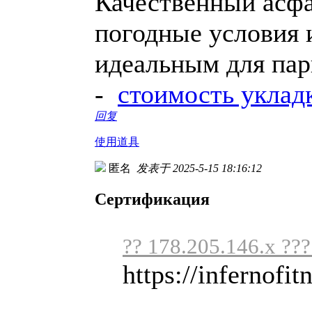
Качественный асф
погодные условия и
идеальным для пар
-
стоимость уклад
回复
使用道具
匿名
发表于 2025-5-15 18:16:12
Сертификация
?? 178.205.146.x ??
https://infernofit