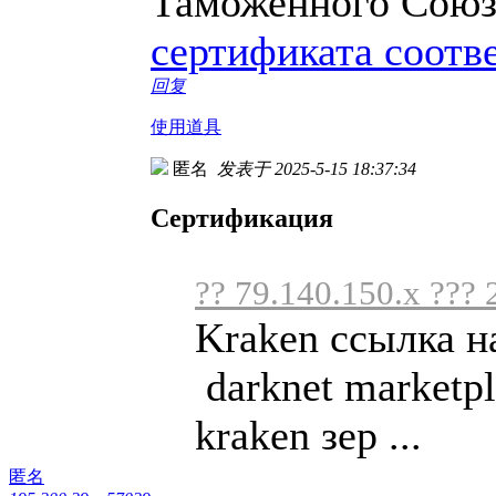
Таможенного Союз
сертификата соотв
回复
使用道具
匿名
发表于 2025-5-15 18:37:34
Сертификация
?? 79.140.150.x ??? 
Kraken ссылка н
darknet marketpl
kraken зер ...
匿名