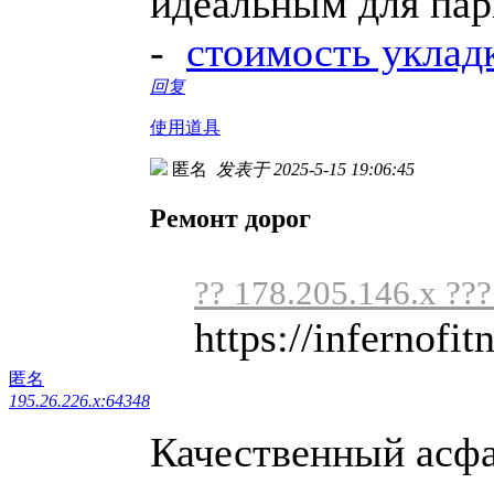
идеальным для пар
-
стоимость уклад
回复
使用道具
匿名
发表于 2025-5-15 19:06:45
Ремонт дорог
?? 178.205.146.x ??
https://infernofit
匿名
195.26.226.x:64348
Качественный асф