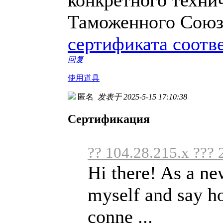
Таможенного Союз
сертификата соотв
回复
使用道具
匿名
发表于 2025-5-15 17:10:38
Сертификация
?? 104.28.215.x ??? 
Hi there! As a ne
myself and say ho
conne ...