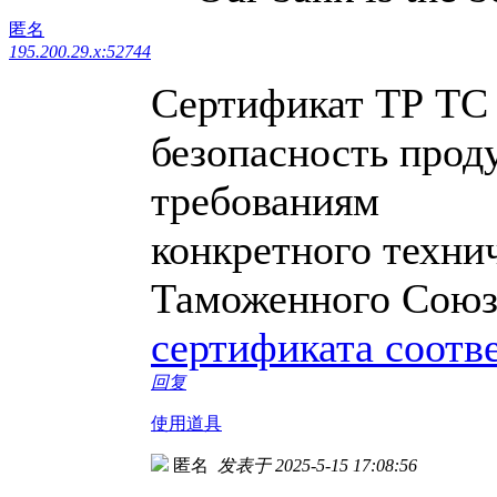
匿名
195.200.29.x:52744
Сертификат ТР ТС
безопасность прод
требованиям
конкретного техни
Таможенного Союз
сертификата соотв
回复
使用道具
匿名
发表于 2025-5-15 17:08:56