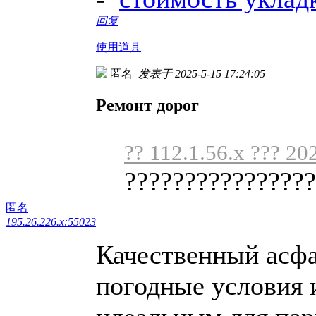
回复
使用道具
匿名
发表于 2025-5-15 17:24:05
Ремонт дорог
?? 112.1.56.x ??? 20
????????????????
匿名
195.26.226.x:55023
Качественный асф
погодные условия и