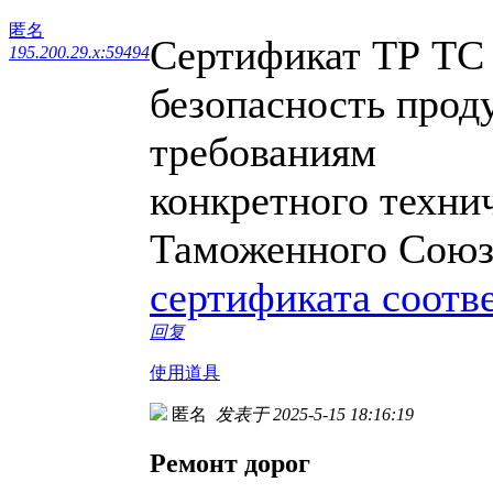
匿名
Сертификат ТР ТС
195.200.29.x:59494
безопасность прод
требованиям
конкретного техни
Таможенного Союз
сертификата соотв
回复
使用道具
匿名
发表于 2025-5-15 18:16:19
Ремонт дорог