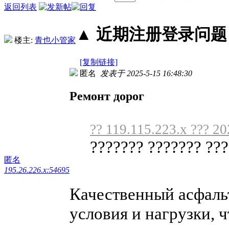
返回列表
▲ 近期注册登录问题丨2
楼主:
青也小管家
[复制链接]
匿名
发表于 2025-5-15 16:48:30
Ремонт дорог
?? 119.115.223.x ??? 20
??????? ??????? ??
匿名
195.26.226.x:54695
Качественный асфаль
условия и нагрузки, 