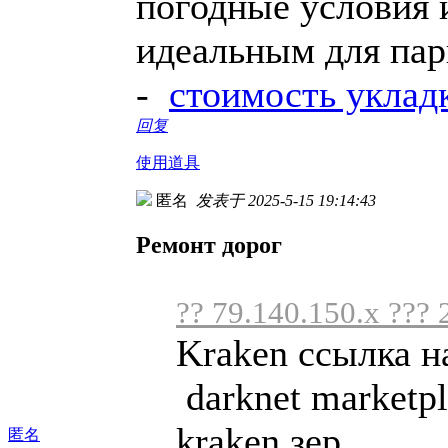
погодные условия и
идеальным для пар
-
стоимость уклад
回复
使用道具
匿名
发表于 2025-5-15 19:14:43
Ремонт дорог
?? 79.140.150.x ??? 
Kraken ссылка н
darknet marketpl
kraken зер ...
匿名