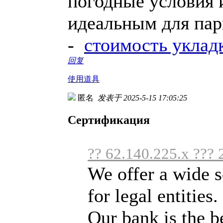
погодные условия и
идеальным для пар
-
стоимость уклад
回复
使用道具
匿名
发表于 2025-5-15 17:05:25
Сертификация
?? 62.140.225.x ??? 
We offer a wide s
for legal entities.
Our bank is the bes