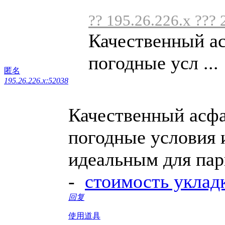
?? 195.26.226.x ??? 
Качественный а
погодные усл ...
匿名
195.26.226.x:52038
Качественный асф
погодные условия и
идеальным для пар
-
стоимость уклад
回复
使用道具