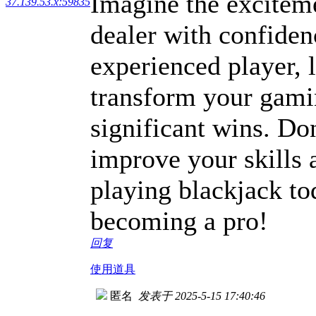
Imagine the exciteme
37.139.53.x:59835
dealer with confiden
experienced player, 
transform your gami
significant wins. Don
improve your skills 
playing blackjack to
becoming a pro!
回复
使用道具
匿名
发表于 2025-5-15 17:40:46