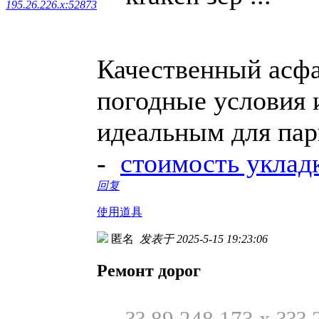
195.26.226.x:52873
Качественный асф
погодные условия и
идеальным для пар
-
стоимость уклад
回复
使用道具
匿名
发表于 2025-5-15 19:23:06
Ремонт дорог
?? 89.248.173.x ??? 