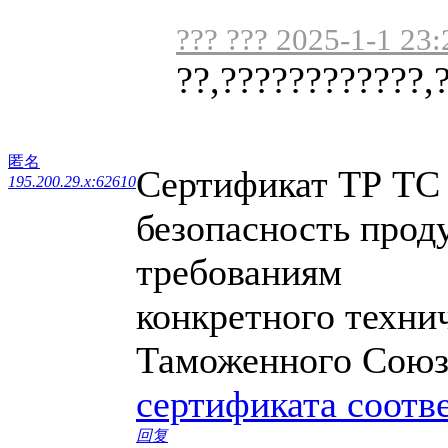
??? ??? 2025-1-1 23:
??,????????????,
匿名
Сертификат ТР ТС
195.200.29.x:62610
безопасность прод
требованиям
конкретного техни
Таможенного Союз
сертификата соотв
回复