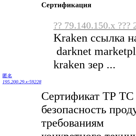
Сертификация
?? 79.140.150.x ??? 
Kraken ссылка н
darknet marketpl
kraken зер ...
匿名
195.200.29.x:59228
Сертификат ТР ТС
безопасность прод
требованиям
конкретного техни