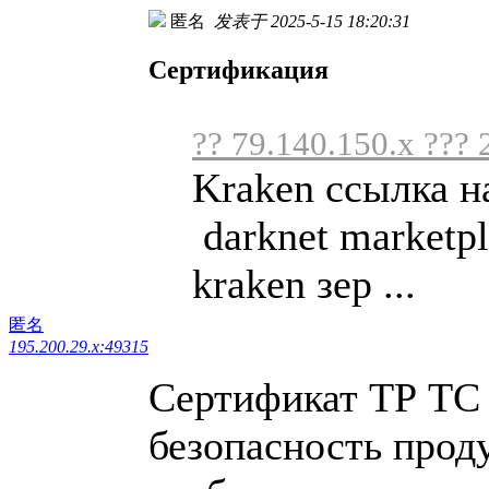
匿名
发表于 2025-5-15 18:20:31
Сертификация
?? 79.140.150.x ??? 
Kraken ссылка н
darknet marketpl
kraken зер ...
匿名
195.200.29.x:49315
Сертификат ТР ТС
безопасность прод