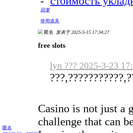
-
стоимость уклад
回复
使用道具
匿名
发表于 2025-5-15 17:34:27
free slots
lyn ??? 2025-3-23 17
???,???????????,?
Casino is not just a g
challenge that can be
匿名