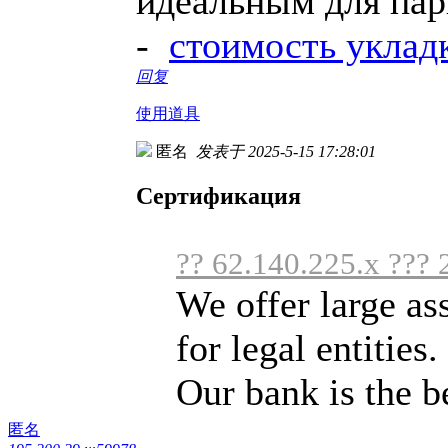
идеальным для пар
-
стоимость уклад
回复
使用道具
匿名
发表于 2025-5-15 17:28:01
Сертификация
?? 62.140.225.x ??? 
We offer large as
for legal entities.
Our bank is the bes
匿名