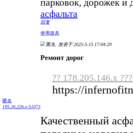
парковок, дорожек и 
асфальта
回复
使用道具
匿名
发表于 2025-5-15 17:04:29
Ремонт дорог
?? 178.205.146.x ??
https://infernofit
匿名
195.26.226.x:51073
Качественный асф