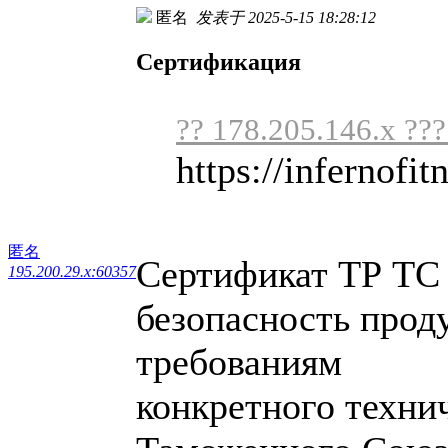
匿名
发表于 2025-5-15 18:28:12
Сертификация
?? 178.205.146.x ??
https://infernofit
匿名
Сертификат ТР ТС
195.200.29.x:60357
безопасность прод
требованиям
конкретного техни