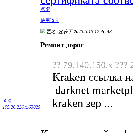
回复
使用道具
匿名
发表于 2025-5-15 17:46:48
Ремонт дорог
?? 79.140.150.x ??? 
Kraken ссылка н
darknet marketpl
kraken зер ...
匿名
195.26.226.x:63825