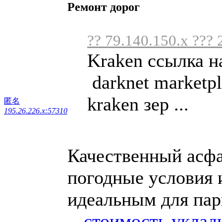
Ремонт дорог
?? 79.140.150.x ??? 
Kraken ссылка н
darknet marketpl
kraken зер ...
匿名
195.26.226.x:57310
Качественный асф
погодные условия и
идеальным для пар
-
стоимость уклад