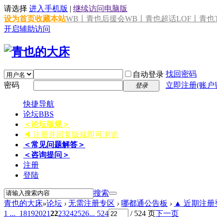
请选择
进入手机版
|
继续访问电脑版
设为首页
收藏本站
WB丨青也后援会
WB丨青也超话
LOF丨青也T
开启辅助访问
找回密码
自动登录
密码
立即注册(账户
登录
快捷导航
论坛
BBS
＜论坛版规＞
◀ 注册并回复版规即可浏览
＜常见问题解答＞
＜咨询提问＞
注册
登陆
搜索
青也的大床
»
论坛
›
无需注册专区
›
哪都通公告板
›
▲ 近期注册登
1 ...
18
19
20
21
22
23
24
25
26
... 524
/ 524 页
下一页