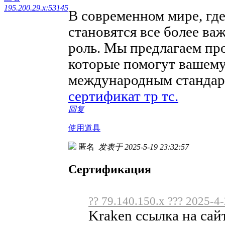
195.200.29.x:53145
В современном мире, где
становятся все более в
роль. Мы предлагаем пр
которые помогут вашему
международным стандарт
сертификат тр тс.
回复
使用道具
匿名
发表于 2025-5-19 23:32:57
Сертификация
?? 79.140.150.x ??? 2025-4
Kraken ссылка на сай