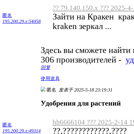
?? 79.140.150.x ??? 2025-4
Зайти на Кракен крак
匿名
195.200.29.x:54058
kraken зеркал ...
Здесь вы сможете найти
306 производителей -
у
回复
使用道具
匿名
发表于 2025-5-18 23:19:31
Удобрения для растений
hh6666104 ??? 2025-2-14 1
匿名
??,????????????,????
195.200.29.x:49314