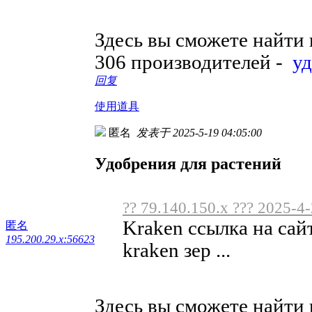
Здесь вы сможете найти
306 производителей -
у
回复
使用道具
匿名
发表于 2025-5-19 04:05:00
Удобрения для растений
?? 79.140.150.x ??? 2025-4
Kraken ссылка на сай
匿名
195.200.29.x:56623
kraken зер ...
Здесь вы сможете найти