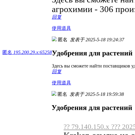
агрохимии - 306 про
回复
使用道具
匿名
发表于 2025-5-18 19:24:37
Удобрения для растений
匿名
195.200.29.x:65258
Здесь вы сможете найти поставщиков у
回复
使用道具
匿名
发表于 2025-5-18 19:59:38
Удобрения для растений
?? 79.140.150.x ??? 202