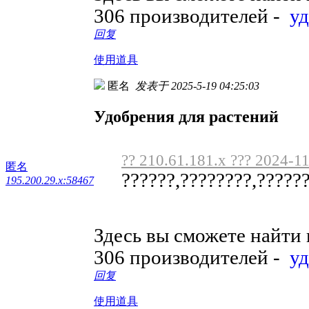
306 производителей -
у
回复
使用道具
匿名
发表于 2025-5-19 04:25:03
Удобрения для растений
?? 210.61.181.x ??? 2024-1
匿名
??????,????????,?????
195.200.29.x:58467
Здесь вы сможете найти
306 производителей -
у
回复
使用道具