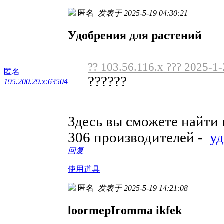
匿名
发表于 2025-5-19 04:30:21
Удобрения для растений
?? 103.56.116.x ??? 2025-1
匿名
??????
195.200.29.x:63504
Здесь вы сможете найти
306 производителей -
у
回复
使用道具
匿名
发表于 2025-5-19 14:21:08
loormepIromma ikfek