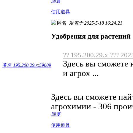
回复
使用道具
匿名
发表于 2025-5-18 16:24:21
Удобрения для растений
?? 195.200.29.x ??? 202
Здесь вы сможете
匿名
195.200.29.x:59609
и агрох ...
Здесь вы сможете на
агрохимии - 306 про
回复
使用道具