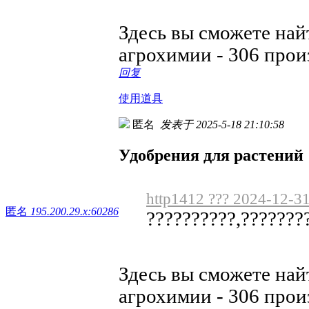
Здесь вы сможете на
агрохимии - 306 про
回复
使用道具
匿名
发表于 2025-5-18 21:10:58
Удобрения для растений
http1412 ??? 2024-12-3
匿名
195.200.29.x:60286
??????????,???????
Здесь вы сможете на
агрохимии - 306 про