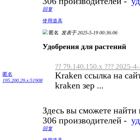
306 производителей -
у
回复
使用道具
匿名
发表于 2025-5-19 00:36:06
Удобрения для растений
?? 79.140.150.x ??? 2025-4
Kraken ссылка на сай
匿名
195.200.29.x:51908
kraken зер ...
Здесь вы сможете найти
306 производителей -
у
回复