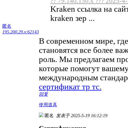
?? 79.140.150.x ??? 2025-4
Kraken ссылка на сай
kraken зер ...
匿名
195.200.29.x:62143
В современном мире, где
становятся все более в
роль. Мы предлагаем пр
которые помогут вашему
международным стандарт
сертификат тр тс.
回复
使用道具
匿名
发表于 2025-5-19 16:12:19