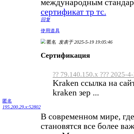
международным стандарт
сертификат тр тс.
回复
使用道具
匿名
发表于 2025-5-19 19:05:46
Сертификация
?? 79.140.150.x ??? 2025-4
Kraken ссылка на сай
kraken зер ...
匿名
195.200.29.x:52802
В современном мире, где
становятся все более в