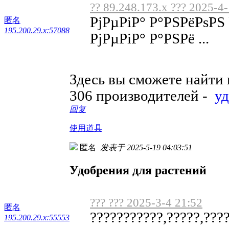
?? 89.248.173.x ??? 2025-4
РјРµРіР° Р°РЅРёРѕРЅ
匿名
195.200.29.x:57088
РјРµРіР° Р°РЅРё ...
Здесь вы сможете найти
306 производителей -
у
回复
使用道具
匿名
发表于 2025-5-19 04:03:51
Удобрения для растений
??? ??? 2025-3-4 21:52
匿名
???????????,?????,????
195.200.29.x:55553