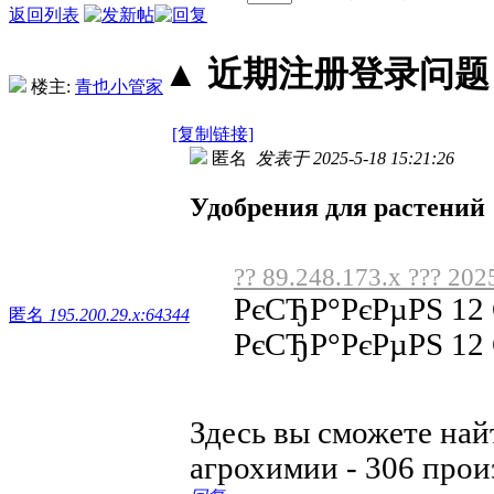
返回列表
▲ 近期注册登录问题丨2
楼主:
青也小管家
[复制链接]
匿名
发表于 2025-5-18 15:21:26
Удобрения для растений
?? 89.248.173.x ??? 202
РєСЂР°РєРµРЅ 12
匿名
195.200.29.x:64344
РєСЂР°РєРµРЅ 12
Здесь вы сможете на
агрохимии - 306 про