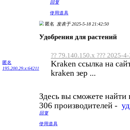
回复
使用道具
匿名
发表于 2025-5-18 21:42:50
Удобрения для растений
?? 79.140.150.x ??? 2025-4
Kraken ссылка на сай
匿名
195.200.29.x:64211
kraken зер ...
Здесь вы сможете найти
306 производителей -
уд
回复
使用道具