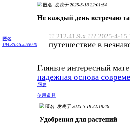
匿名
发表于 2025-5-18 22:01:54
Не каждый день встречаю т
?? 212.41.9.x ??? 2025-4-15 
匿名
путешествие в незнак
194.35.46.x:55940
Гляньте интересный мат
надежная основа соврем
回复
使用道具
匿名
发表于 2025-5-18 22:18:46
Удобрения для растений