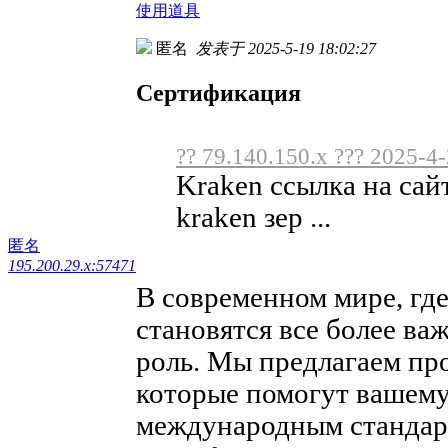
使用道具
匿名
发表于 2025-5-19 18:02:27
Сертификация
?? 79.140.150.x ??? 2025-4
Kraken ссылка на сай
kraken зер ...
匿名
195.200.29.x:57471
В современном мире, где
становятся все более в
роль. Мы предлагаем пр
которые помогут вашему
международным стандарт