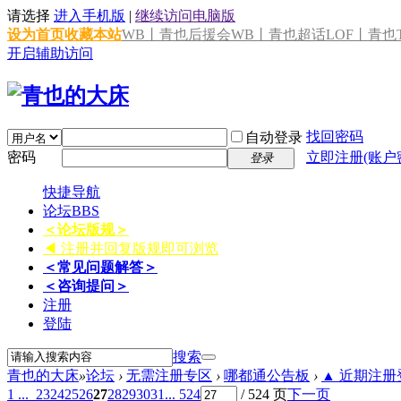
请选择
进入手机版
|
继续访问电脑版
设为首页
收藏本站
WB丨青也后援会
WB丨青也超话
LOF丨青也T
开启辅助访问
找回密码
自动登录
密码
立即注册(账户
登录
快捷导航
论坛
BBS
＜论坛版规＞
◀ 注册并回复版规即可浏览
＜常见问题解答＞
＜咨询提问＞
注册
登陆
搜索
青也的大床
»
论坛
›
无需注册专区
›
哪都通公告板
›
▲ 近期注册登
1 ...
23
24
25
26
27
28
29
30
31
... 524
/ 524 页
下一页