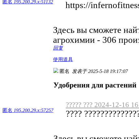
匿名
195.200.29.x:51132
https://infernofitnes
Здесь вы сможете най
агрохимии - 306 прои
回复
使用道具
匿名
发表于 2025-5-18 19:17:07
Удобрения для растений
????? ??? 2024-12-16 16
匿名
195.200.29.x:57257
???? ??????????????
Здесь вы сможете на