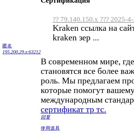
Сертификация
?? 79.140.150.x ??? 2025-4
Kraken ссылка на сай
kraken зер ...
匿名
195.200.29.x:63212
В современном мире, где
становятся все более в
роль. Мы предлагаем пр
которые помогут вашему
международным стандарт
сертификат тр тс.
回复
使用道具