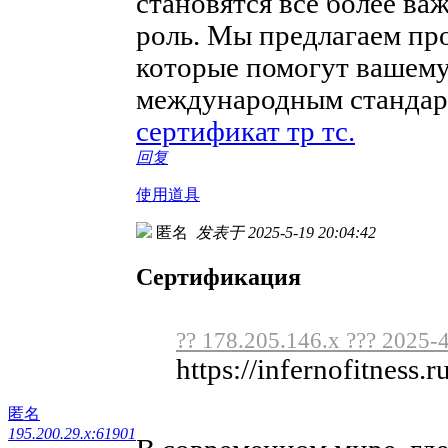
становятся все более в
роль. Мы предлагаем пр
которые помогут вашему
международным стандарт
сертификат тр тс.
回复
使用道具
匿名
发表于 2025-5-19 20:04:42
Сертификация
?? 178.205.146.x ??? 2025-
https://infernofitness.r
匿名
195.200.29.x:61901