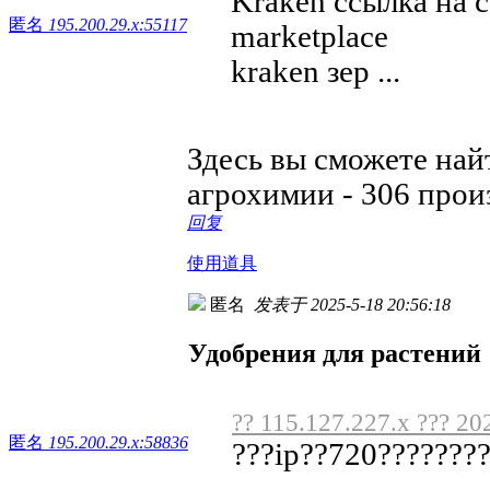
Kraken ссылка на 
匿名
195.200.29.x:55117
marketplace
kraken зер ...
Здесь вы сможете най
агрохимии - 306 прои
回复
使用道具
匿名
发表于 2025-5-18 20:56:18
Удобрения для растений
?? 115.127.227.x ??? 20
匿名
195.200.29.x:58836
???ip??720???????