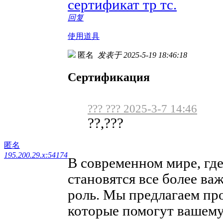
сертификат тр тс.
回复
使用道具
匿名
发表于 2025-5-19 18:46:18
Сертификация
??? ??? 2025-3-7 14:46
??,???
匿名
195.200.29.x:54174
В современном мире, где
становятся все более в
роль. Мы предлагаем пр
которые помогут вашему