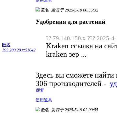
使用道具
匿名
发表于 2025-5-19 00:55:32
Удобрения для растений
?? 79.140.150.x ??? 2025-4
Kraken ссылка на сай
匿名
195.200.29.x:51642
kraken зер ...
Здесь вы сможете найти
306 производителей -
у
回复
使用道具
匿名
发表于 2025-5-19 02:00:55