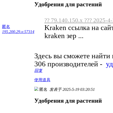
Удобрения для растений
?? 79.140.150.x ??? 2025-4
Kraken ссылка на сай
匿名
195.200.29.x:57314
kraken зер ...
Здесь вы сможете найти
306 производителей -
у
回复
使用道具
匿名
发表于 2025-5-19 03:20:51
Удобрения для растений