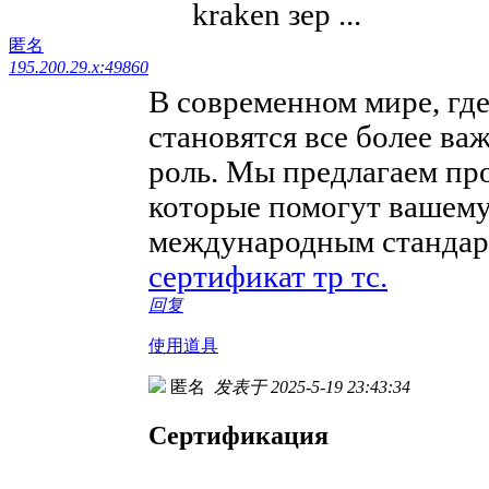
kraken зер ...
匿名
195.200.29.x:49860
В современном мире, где
становятся все более в
роль. Мы предлагаем пр
которые помогут вашему
международным стандарт
сертификат тр тс.
回复
使用道具
匿名
发表于 2025-5-19 23:43:34
Сертификация