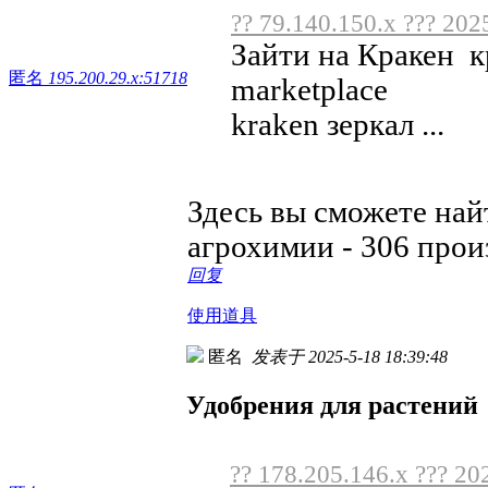
?? 79.140.150.x ??? 202
Зайти на Кракен к
匿名
195.200.29.x:51718
marketplace
kraken зеркал ...
Здесь вы сможете на
агрохимии - 306 про
回复
使用道具
匿名
发表于 2025-5-18 18:39:48
Удобрения для растений
?? 178.205.146.x ??? 20