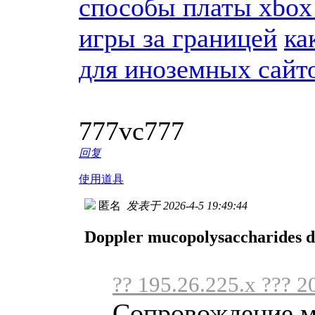
способы платы xbox 
игры за границей
ка
для иноземных сайт
777vc777
回复
使用道具
匿名
发表于 2026-4-5 19:49:44
Doppler mucopolysaccharides do
?? 195.26.225.x ??? 2
Сопровождение м