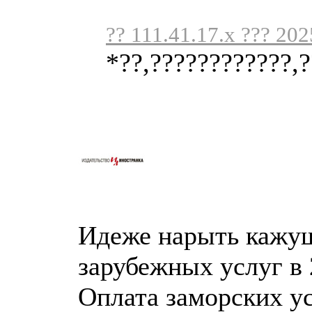
?? 111.41.17.x ??? 202
*??,????????????,?
Идеже нарыть кажущ
зарубежных услуг в 
Оплата заморских у