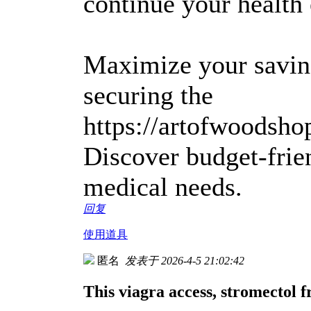
continue your health e
Maximize your saving
securing the
https://artofwoodsh
Discover budget-frie
medical needs.
回复
使用道具
匿名
发表于 2026-4-5 21:02:42
This viagra access, stromectol 