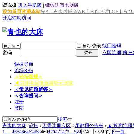
请选择
进入手机版
|
继续访问电脑版
设为首页
收藏本站
WB丨青也后援会
WB丨青也超话
LOF丨青也T
开启辅助访问
找回密码
自动登录
密码
立即注册(账户
登录
快捷导航
论坛
BBS
＜论坛版规＞
◀ 注册并回复版规即可浏览
＜常见问题解答＞
＜咨询提问＞
注册
登陆
搜索
青也的大床
»
论坛
›
无需注册专区
›
哪都通公告板
›
▲ 近期注册登
1 ...
465
466
467
468
469
470
471
472
... 524
/ 524 页
下一页