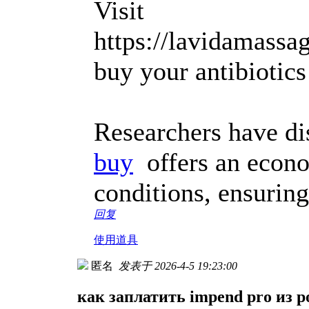
Visit
https://lavidamassa
buy your antibiotics 
Researchers have di
buy
offers an econom
conditions, ensuring
回复
使用道具
匿名
发表于 2026-4-5 19:23:00
как заплатить impend pro из р