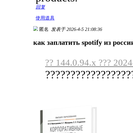
回复
使用道具
匿名
发表于 2026-4-5 21:08:36
как заплатить spotify из росси
?? 144.0.94.x ??? 202
??????????????????