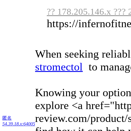
?? 178.205.146.x ??? 
https://infernofitne
When seeking reliable
stromectol
to manage
Knowing your options
explore <a href="htt
review.com/product/
匿名
54.39.18.x:64005
find how it can help 