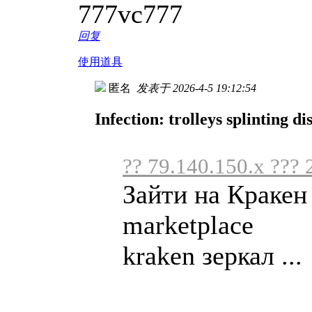
777vc777
回复
使用道具
匿名
发表于 2026-4-5 19:12:54
Infection: trolleys splinting di
?? 79.140.150.x ??? 
Зайти на Кракен
marketplace
kraken зеркал ...