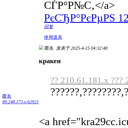
СЃР°Р№С‚</a>
РєСЂР°РєРµРЅ 1
回复
使用道具
匿名
发表于 2025-4-15 04:32:48
кракен
?? 210.61.181.x ???
??????,????????,
匿名
89.248.173.x:62921
<a href="kra29cc.i