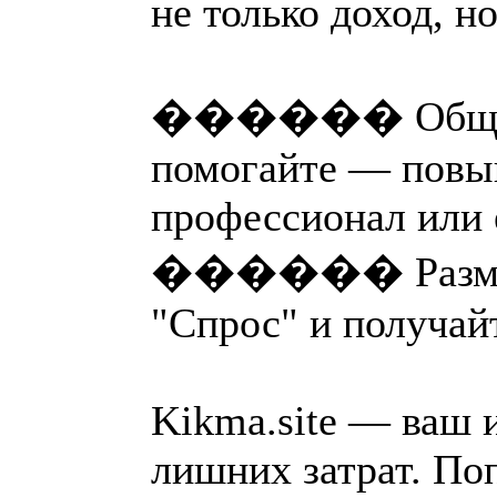
не только доход, н
������ Общайте
помогайте — повыш
профессионал или
������️ Размеща
"Спрос" и получай
Kikma.site — ваш 
лишних затрат. По