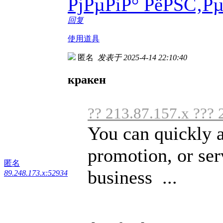
РјРµРіР° РёРЅС‚Р
回复
使用道具
匿名
发表于 2025-4-14 22:10:40
кракен
?? 213.87.157.x ??? 
You can quickly a
promotion, or serv
匿名
business ...
89.248.173.x:52934