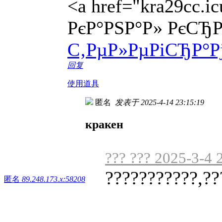
<a href="kra29cc.
РєР°РЅР°Р» РєСЂР
С‚РµР»РµРіСЂР°Рј
回复
使用道具
匿名
发表于 2025-4-14 23:15:19
кракен
??? ??? 2025-3-4 
???????????,??
匿名
89.248.173.x:58208