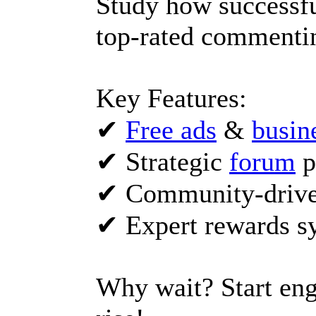
Study how successfu
top-rated commentin
Key Features:
✔
Free ads
&
busin
✔ Strategic
forum
p
✔ Community-drive
✔ Expert rewards s
Why wait? Start en