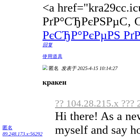
<a href="kra29cc.
РґР°СЂРєРЅРµС‚ 
РєСЂР°РєРµРЅ Рґ
回复
使用道具
匿名
发表于 2025-4-15 10:14:27
кракен
?? 104.28.215.x ??? 
Hi there! As a ne
myself and say ho
匿名
89.248.173.x:56292