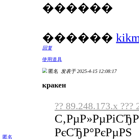
������
������
kikm
回复
使用道具
匿名
发表于 2025-4-15 12:08:17
кракен
?? 89.248.173.x ??? 
С‚РµР»РµРіСЂР°
РєСЂР°РєРµРЅ
匿名