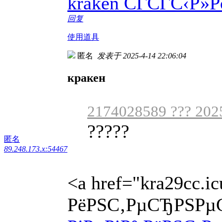
kraken СЃСЃС‹Р»Р
回复
使用道具
匿名
发表于 2025-4-14 22:06:04
кракен
2174028589 ??? 2025
?????
匿名
89.248.173.x:54467
<a href="kra29cc.i
РёРЅС‚РµСЂРЅРµС‚