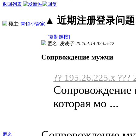
返回列表
▲ 近期注册登录问题丨2
楼主:
青也小管家
[复制链接]
匿名
发表于 2025-4-14 02:05:42
Сопрвождение мужчи
?? 195.26.225.x ??? 
Сопровождение 
которая мо ...
Сопровождение муж
匿名