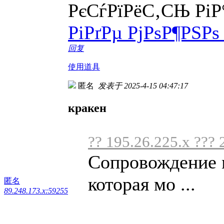
РєСѓРїРёС‚СЊ РіР
РіРґРµ РјРѕР¶РЅР
回复
使用道具
匿名
发表于 2025-4-15 04:47:17
кракен
?? 195.26.225.x ??? 
Сопровождение 
которая мо ...
匿名
89.248.173.x:59255