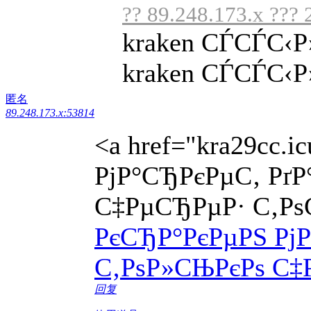
?? 89.248.173.x ??? 
kraken СЃСЃС‹Р
kraken СЃСЃС‹Р»
匿名
89.248.173.x:53814
<a href="kra29cc.
РјР°СЂРєРµС‚ Рґ
С‡РµСЂРµР· С‚Рѕ
РєСЂР°РєРµРЅ Рј
С‚РѕР»СЊРєРѕ С‡
回复