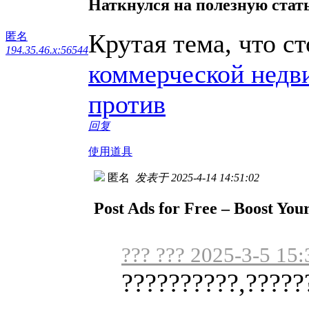
Наткнулся на полезную стат
Крутая тема, что с
匿名
194.35.46.x:56544
коммерческой недви
против
回复
使用道具
匿名
发表于 2025-4-14 14:51:02
Post Ads for Free – Boost Yo
??? ??? 2025-3-5 15:
??????????,?????