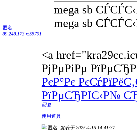
mega sb СЃСЃС‹
mega sb СЃСЃС‹Р
匿名
89.248.173.x:55701
<a href="kra29cc.
РјРµРіРµ РїРµСЂР
РєР°Рє РєСѓРїРёС
РїРµСЂРІС‹Р№ СЂ
回复
使用道具
匿名
发表于 2025-4-15 14:41:37