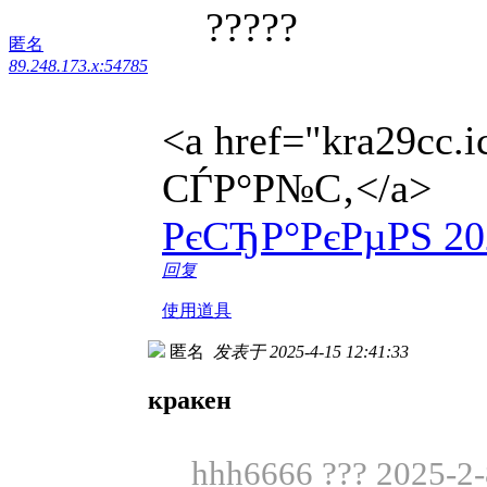
?????
匿名
89.248.173.x:54785
<a href="kra29cc
СЃР°Р№С‚</a>
РєСЂР°РєРµРЅ 2
回复
使用道具
匿名
发表于 2025-4-15 12:41:33
кракен
hhh6666 ??? 2025-2-