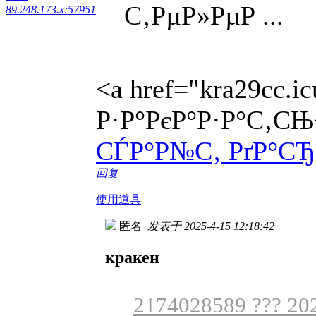
С‚РµР»РµР ...
89.248.173.x:57951
<a href="kra29cc
Р·Р°РєР°Р·Р°С‚СЊ
СЃР°Р№С‚ РґР°СЂ
回复
使用道具
匿名
发表于 2025-4-15 12:18:42
кракен
2174028589 ??? 202