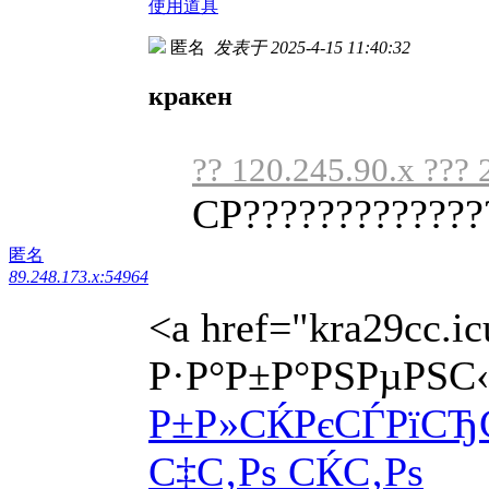
使用道具
匿名
发表于 2025-4-15 11:40:32
кракен
?? 120.245.90.x ??? 
CP?????????????
匿名
89.248.173.x:54964
<a href="kra29cc
Р·Р°Р±Р°РЅРµРЅС‹
Р±Р»СЌРєСЃРїСЂС
С‡С‚Рѕ СЌС‚Рѕ