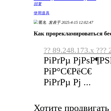
回复
使用道具
匿名
发表于 2025-4-15 12:02:47
Как прорекламироваться бе
?? 89.248.173.x ??? 
РіРґРµ РјРѕР¶Р
РіР°С€РёС€
РіРґРµ Рј ...
Хотите продвигать 