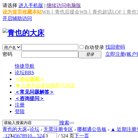
请选择
进入手机版
|
继续访问电脑版
设为首页
收藏本站
WB丨青也后援会
WB丨青也超话
LOF丨青也T
开启辅助访问
找回密码
自动登录
密码
立即注册(账户
登录
快捷导航
论坛
BBS
＜论坛版规＞
◀ 注册并回复版规即可浏览
＜常见问题解答＞
＜咨询提问＞
注册
登陆
搜索
青也的大床
»
论坛
›
无需注册专区
›
哪都通公告板
›
▲ 近期注册登
1
2
3
4
5
6
7
8
9
10
... 524
/ 524 页
下一页