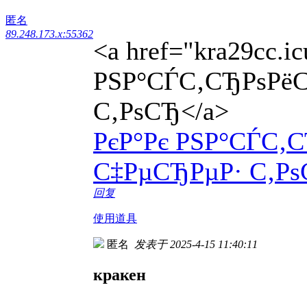
匿名
89.248.173.x:55362
<a href="kra29cc.i
РЅР°СЃС‚СЂРѕРёС
С‚РѕСЂ</a>
РєР°Рє РЅР°СЃС‚
С‡РµСЂРµР· С‚Р
回复
使用道具
匿名
发表于 2025-4-15 11:40:11
кракен