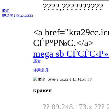
????,??????????
匿名
89.248.173.x:62335
<a href="kra29cc.
СЃР°Р№С‚</a>
mega sb СЃСЃС‹Р»
回复
使用道具
匿名
发表于 2025-4-15 14:30:50
кракен
?? 89.248.173.x ??? 