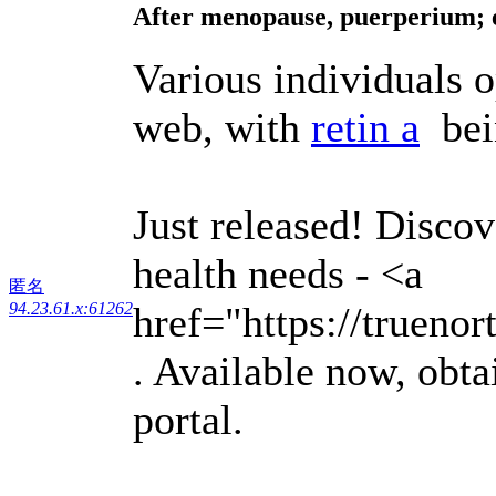
After menopause, puerperium; e
Various individuals o
web, with
retin a
bein
Just released! Discov
health needs - <a
匿名
href="https://truen
94.23.61.x:61262
. Available now, obt
portal.