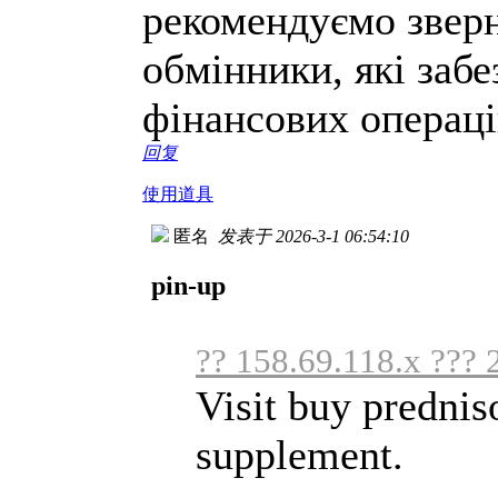
рекомендуємо зверн
обмінники, які заб
фінансових операці
回复
使用道具
匿名
发表于 2026-3-1 06:54:10
pin-up
?? 158.69.118.x ??? 
Visit buy prednis
supplement.