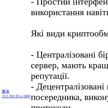
- Простий інтерфе
використання навіт
Які види криптообм
- Централізовані б
сервер, мають кращ
репутації.
- Децентралізован
匿名
посередника, викон
212.192.55.x:1891
протоколи.