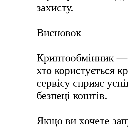
захисту.
Висновок
Криптообмінник — 
хто користується к
сервісу сприяє усп
безпеці коштів.
Якщо ви хочете зап