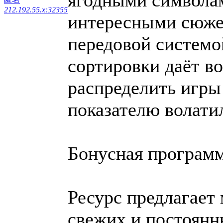
212.192.55.x:32355
интересными сюже
передовой системо
сортировки даёт в
распределить игры 
показателю волати
Бонусная програм
Ресурс предлагает
свежих и постоянн