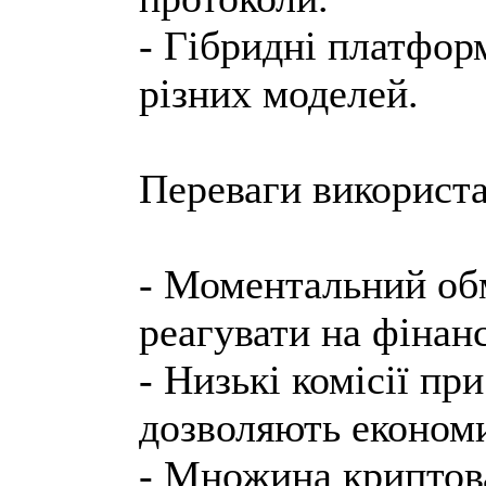
- Гібридні платфо
різних моделей.
Переваги використ
- Моментальний об
реагувати на фінан
- Низькі комісії п
дозволяють економи
- Множина криптов