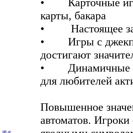
• Карточные игры
карты, бакара
• Настоящее зав
• Игры с джекпо
достигают значите
• Динамичные ра
для любителей акт
Повышенное значе
автоматов. Игроки
ягодными символам
匿名