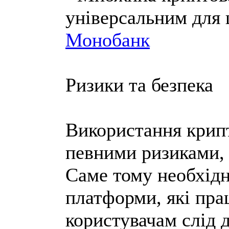
універсальним для 
Монобанк
Ризики та безпека
Використання крипт
певними ризиками, 
Саме тому необхідн
платформи, які пра
користувачам слід 