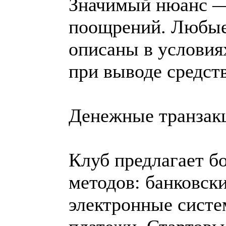
Значимый нюанс —
поощрений. Любые
описаны в условия
при выводе средств
Денежные транзакц
Клуб предлагает б
методов: банковск
электронные систе