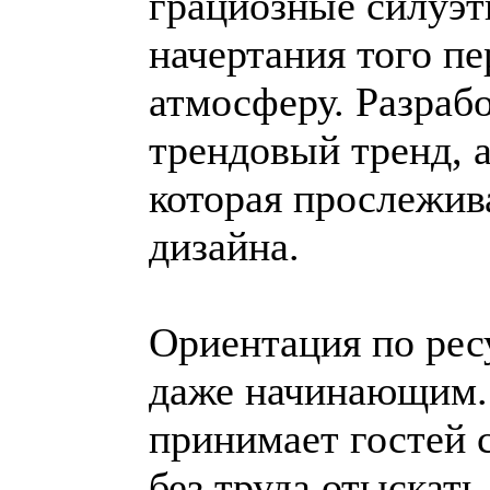
грациозные силуэт
начертания того п
атмосферу. Разраб
трендовый тренд, 
которая прослежив
дизайна.
Ориентация по рес
даже начинающим. 
принимает гостей 
без труда отыскат