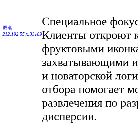
Специальное фокус
匿名
Клиенты откроют к
212.192.55.x:33189
фруктовыми иконка
захватывающими и
и новаторской лог
отбора помогает м
развлечения по ра
дисперсии.