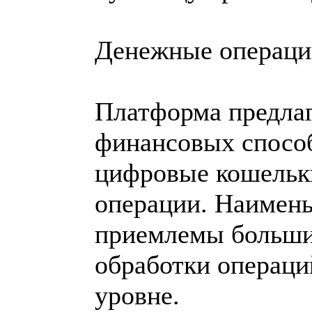
Денежные операци
Платформа предла
финансовых способ
цифровые кошельк
операции. Наимен
приемлемы большин
обработки операци
уровне.