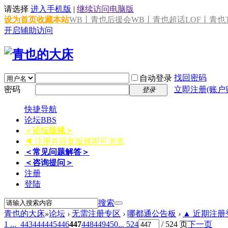
请选择
进入手机版
|
继续访问电脑版
设为首页
收藏本站
WB丨青也后援会
WB丨青也超话
LOF丨青也T
开启辅助访问
找回密码
自动登录
密码
立即注册(账户
登录
快捷导航
论坛
BBS
＜论坛版规＞
◀ 注册并回复版规即可浏览
＜常见问题解答＞
＜咨询提问＞
注册
登陆
搜索
青也的大床
»
论坛
›
无需注册专区
›
哪都通公告板
›
▲ 近期注册登
1 ...
443
444
445
446
447
448
449
450
... 524
/ 524 页
下一页