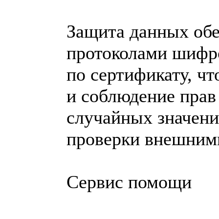
Защита данных об
протоколами шифр
по сертификату, чт
и соблюдение прав
случайных значени
проверки внешними
Сервис помощи