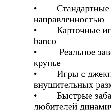
• Стандартные и
направленностью
• Карточные игры:
banco
• Реальное заве
крупье
• Игры с джекпот
внушительных раз
• Быстрые забавы
любителей динамич