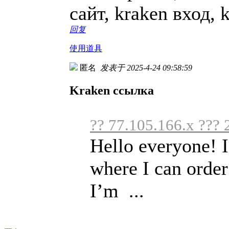
сайт, kraken вход, k
回复
使用道具
匿名
发表于 2025-4-24 09:58:59
Kraken ссылка
?? 77.105.166.x ???
Hello everyone! I
where I can order
I’m ...