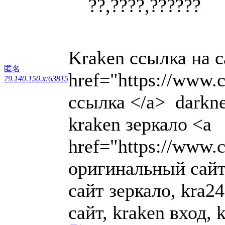
??,????,??????
Kraken ссылка на с
匿名
href="https://www.
79.140.150.x:63815
ссылка </a> darkne
kraken зеркало <a
href="https://www.
оригинальный сайт
сайт зеркало, kra2
сайт, kraken вход, k