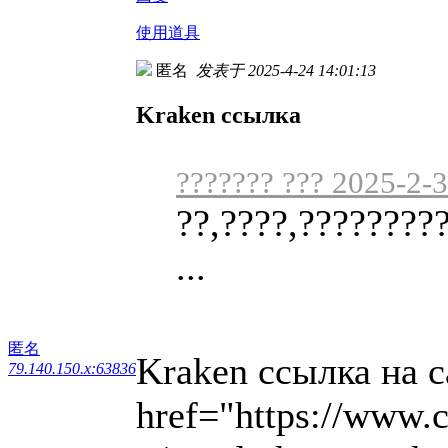
使用道具
匿名
发表于 2025-4-24 14:01:13
Kraken ссылка
??????? ??? 2025-2-3
??,????,????????
...
匿名
Kraken ссылка на с
79.140.150.x:63836
href="https://www.