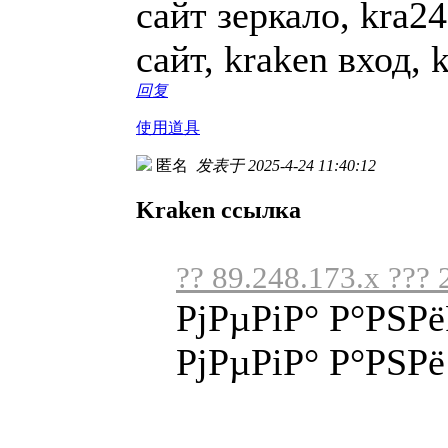
сайт зеркало, kra2
сайт, kraken вход, k
回复
使用道具
匿名
发表于 2025-4-24 11:40:12
Kraken ссылка
?? 89.248.173.x ??? 
РјРµРіР° Р°РЅР
РјРµРіР° Р°РЅРё 