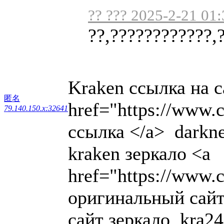
?? ??? 2025-2-21 01:
??,????????????,
Kraken ссылка на с
匿名
href="https://www.
79.140.150.x:32641
ссылка </a> darkne
kraken зеркало <a
href="https://www.
оригинальный сайт
сайт зеркало, kra2