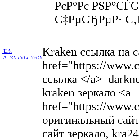
РєР°Рє РЅР°СЃ
С‡РµСЂРµР· С‚Р
Kraken ссылка на с
匿名
79.140.150.x:16346
href="https://www.
ссылка </a> darkne
kraken зеркало <a
href="https://www.
оригинальный сайт
сайт зеркало, kra2