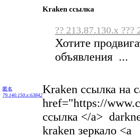
Kraken ссылка
?? 213.87.130.x ??? 
Хотите продвига
объявления ...
Kraken ссылка на с
匿名
79.140.150.x:63842
href="https://www.
ссылка </a> darkne
kraken зеркало <a