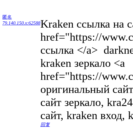
匿名
Kraken ссылка на с
79.140.150.x:62588
href="https://www.
ссылка </a> darkne
kraken зеркало <a
href="https://www.
оригинальный сайт
сайт зеркало, kra2
сайт, kraken вход, k
回复