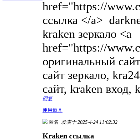
href="https://www.
ссылка </a> darkne
kraken зеркало <a
href="https://www.
оригинальный сайт
сайт зеркало, kra2
сайт, kraken вход, k
回复
使用道具
匿名
发表于 2025-4-24 11:02:32
Kraken ссылка