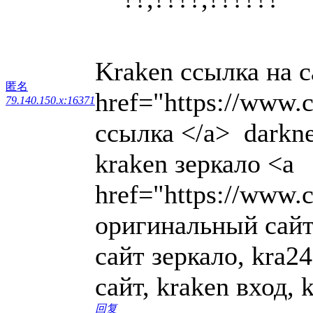
Kraken ссылка на с
匿名
href="https://www.
79.140.150.x:16371
ссылка </a> darkne
kraken зеркало <a
href="https://www.
оригинальный сайт
сайт зеркало, kra2
сайт, kraken вход, k
回复