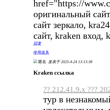
href="https://www.
оригинальный сайт
сайт зеркало, kra2
сайт, kraken вход, k
回复
使用道具
匿名
发表于 2025-4-24 13:13:38
Kraken ссылка
?? 212.41.9.x ??? 20
тур в незнакомы
увлекательным, н