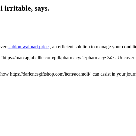
 irritable, says.
over
stablon walmart price
, an efficient solution to manage your conditi
ref="https://marcagloballlc.com/pill/pharmacy/">pharmacy</a> . Uncover 
 how https://darlenesgiftshop.com/item/acamoli/ can assist in your jour