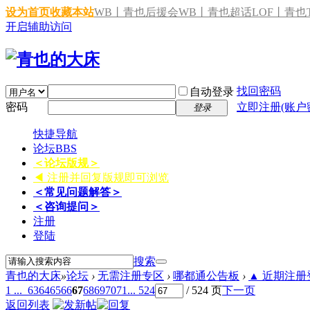
设为首页
收藏本站
WB丨青也后援会
WB丨青也超话
LOF丨青也T
开启辅助访问
找回密码
自动登录
密码
立即注册(账户
登录
快捷导航
论坛
BBS
＜论坛版规＞
◀ 注册并回复版规即可浏览
＜常见问题解答＞
＜咨询提问＞
注册
登陆
搜索
青也的大床
»
论坛
›
无需注册专区
›
哪都通公告板
›
▲ 近期注册登
1 ...
63
64
65
66
67
68
69
70
71
... 524
/ 524 页
下一页
返回列表