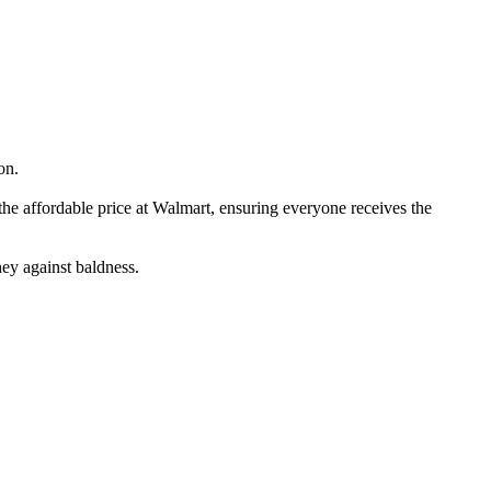
on.
the affordable price at Walmart, ensuring everyone receives the
ney against baldness.