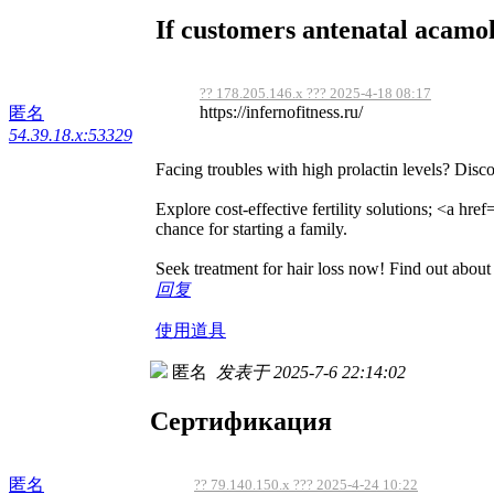
If customers antenatal acamoli
?? 178.205.146.x ??? 2025-4-18 08:17
https://infernofitness.ru/
匿名
54.39.18.x:53329
Facing troubles with high prolactin levels? Disc
Explore cost-effective fertility solutions; <a h
chance for starting a family.
Seek treatment for hair loss now! Find out about
回复
使用道具
匿名
发表于 2025-7-6 22:14:02
Сертификация
匿名
?? 79.140.150.x ??? 2025-4-24 10:22