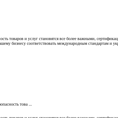
сность товаров и услуг становятся все более важными, сертифик
ашему бизнесу соответствовать международным стандартам и укр
опасность това ...
сность товаров и услуг становятся все более важными, сертифик