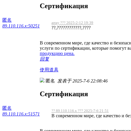
Сертификация
匿名
array ??? 2025-2-12 19:39
89.110.116.x:50251
??,????????????,????
В современном мире, где качество и безопа
услуги по сертификации, которые помогут в
продукцию цена.
回复
使用道具
匿名
发表于 2025-7-6 22:08:46
Сертификация
匿名
?? 89.110.116.x ??? 2025-7-6 21:51
89.110.116.x:51571
В современном мире, где качество и без
В современном мире, где качество и безопа