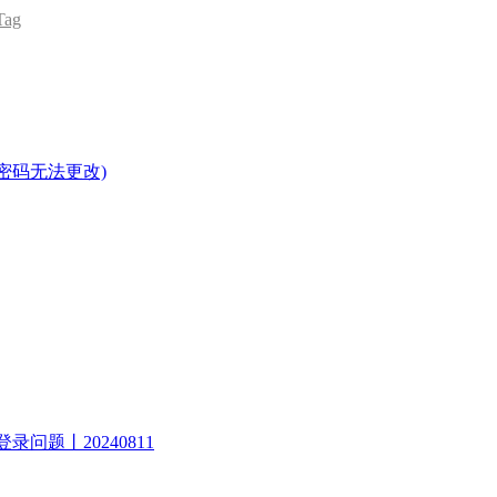
ag
密码无法更改)
录问题丨20240811