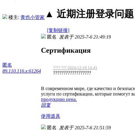
▲ 近期注册登录问题丨2
楼主:
青也小管家
[复制链接]
匿名
发表于 2025-7-6 21:49:19
Сертификация
匿名
???? ??? 2024-12-16 14:41
89.110.116.x:61264
??????????????????
В современном мире, где качество и безопа
услуги по сертификации, которые помогут в
продукцию цена.
回复
使用道具
匿名
发表于 2025-7-6 21:51:59