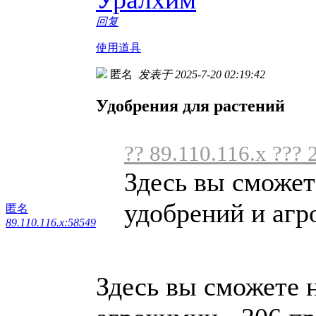
回复
使用道具
匿名
发表于 2025-7-20 02:19:42
Удобрения для растений
?? 89.110.116.x ??? 
Здесь вы сможет
удобрений и агро
匿名
89.110.116.x:58549
Здесь вы сможете 