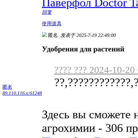
Паверфол Doctor T
回复
使用道具
匿名
发表于 2025-7-19 22:49:00
Удобрения для растений
???? ??? 2024-10-20
??,????????????,
匿名
89.110.116.x:61248
Здесь вы сможете 
агрохимии - 306 п