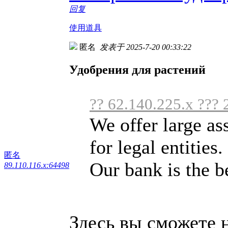
回复
使用道具
匿名
发表于 2025-7-20 00:33:22
Удобрения для растений
?? 62.140.225.x ??? 
We offer large as
for legal entities.
匿名
Our bank is the bes
89.110.116.x:64498
Здесь вы сможете 