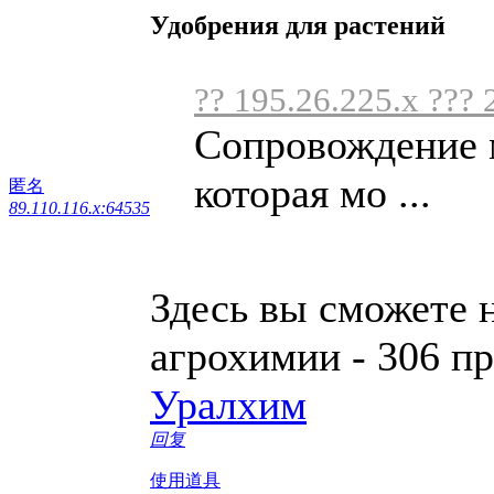
Удобрения для растений
?? 195.26.225.x ??? 
Сопровождение 
которая мо ...
匿名
89.110.116.x:64535
Здесь вы сможете 
агрохимии - 306 п
Уралхим
回复
使用道具