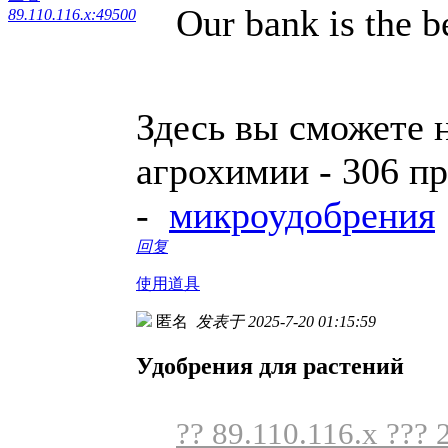
Our bank is the be
89.110.116.x:49500
Здесь вы сможете 
агрохимии - 306 п
-
микроудобрения
回复
使用道具
匿名
发表于 2025-7-20 01:15:59
Удобрения для растений
?? 89.110.116.x ??? 