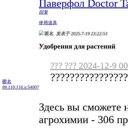
Паверфол Doctor T
回复
使用道具
匿名
发表于 2025-7-19 23:22:53
Удобрения для растений
??? ??? 2024-12-9 0
????????????????
匿名
89.110.116.x:54007
Здесь вы сможете 
агрохимии - 306 п