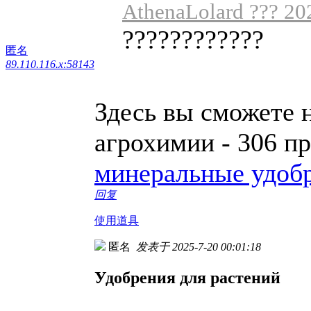
AthenaLolard ??? 20
????????????
匿名
89.110.116.x:58143
Здесь вы сможете 
агрохимии - 306 п
минеральные удоб
回复
使用道具
匿名
发表于 2025-7-20 00:01:18
Удобрения для растений