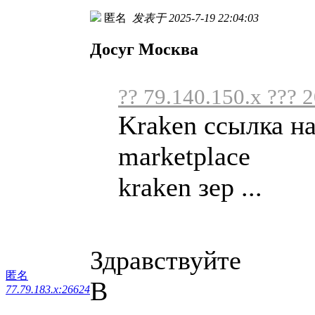
匿名
发表于 2025-7-19 22:04:03
Досуг Москва
?? 79.140.150.x ??? 
Kraken ссылка н
marketplace
kraken зер ...
Здравствуйте
匿名
В
77.79.183.x:26624