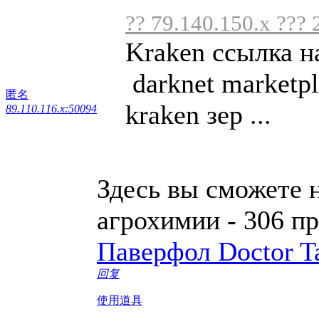
?? 79.140.150.x ??? 
Kraken ссылка н
darknet marketpl
匿名
kraken зер ...
89.110.116.x:50094
Здесь вы сможете 
агрохимии - 306 п
Паверфол Doctor T
回复
使用道具