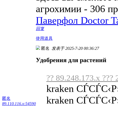
агрохимии - 306 п
Паверфол Doctor T
回复
使用道具
匿名
发表于 2025-7-20 00:36:27
Удобрения для растений
?? 89.248.173.x ??? 
kraken СЃСЃС‹Р
kraken СЃСЃС‹Р»
匿名
89.110.116.x:54590