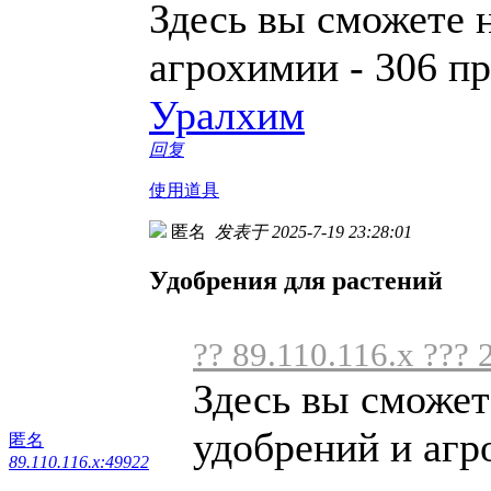
Здесь вы сможете 
агрохимии - 306 п
Уралхим
回复
使用道具
匿名
发表于 2025-7-19 23:28:01
Удобрения для растений
?? 89.110.116.x ??? 
Здесь вы сможет
удобрений и агро
匿名
89.110.116.x:49922