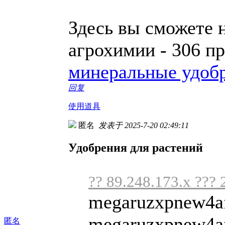
Здесь вы сможете 
агрохимии - 306 п
минеральные удоб
回复
使用道具
匿名
发表于 2025-7-20 02:49:11
Удобрения для растений
?? 89.248.173.x ??? 
megaruzxpnew4af
megaruzxpnew4af
匿名