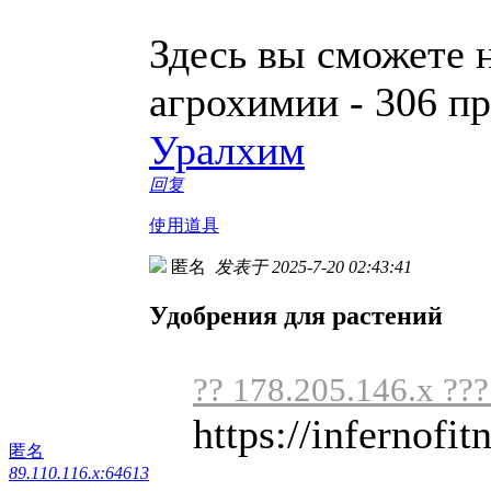
Здесь вы сможете 
агрохимии - 306 п
Уралхим
回复
使用道具
匿名
发表于 2025-7-20 02:43:41
Удобрения для растений
?? 178.205.146.x ??
https://infernofit
匿名
89.110.116.x:64613