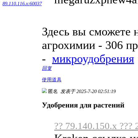
89.110.116.x:60037
Здесь вы сможете 
агрохимии - 306 п
-
микроудобрения
回复
使用道具
匿名
发表于 2025-7-20 02:51:19
Удобрения для растений
?? 79.140.150.x ??? 