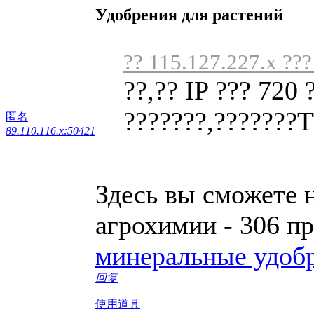
Удобрения для растений
?? 115.127.227.x ???
??,?? IP ??? 720 
???????,???????TT
匿名
89.110.116.x:50421
Здесь вы сможете 
агрохимии - 306 п
минеральные удоб
回复
使用道具