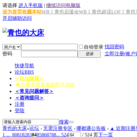
请选择
进入手机版
|
继续访问电脑版
设为首页
收藏本站
WB丨青也后援会
WB丨青也超话
LOF丨青也T
开启辅助访问
找回密码
自动登录
密码
立即注册(账户
登录
快捷导航
论坛
BBS
＜论坛版规＞
◀ 注册并回复版规即可浏览
＜常见问题解答＞
＜咨询提问＞
注册
登陆
搜索
青也的大床
»
论坛
›
无需注册专区
›
哪都通公告板
›
▲ 近期注册登
1 ...
80
81
82
83
84
85
86
87
88
... 524
/ 524 页
下一页