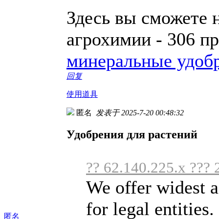
Здесь вы сможете 
агрохимии - 306 п
минеральные удоб
回复
使用道具
匿名
发表于 2025-7-20 00:48:32
Удобрения для растений
?? 62.140.225.x ??? 
We offer widest a
for legal entities.
匿名