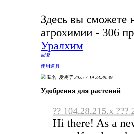
Здесь вы сможете 
агрохимии - 306 п
Уралхим
回复
使用道具
匿名
发表于 2025-7-19 23:39:39
Удобрения для растений
?? 104.28.215.x ??? 
Hi there! As a ne