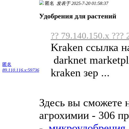
匿名
发表于 2025-7-20 01:58:37
Удобрения для растений
?? 79.140.150.x ??? 
Kraken ссылка н
darknet marketpl
匿名
kraken зер ...
89.110.116.x:59736
Здесь вы сможете 
агрохимии - 306 п
-
микроудобрения