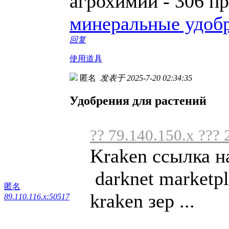
агрохимии - 306 п
минеральные удоб
回复
使用道具
匿名
发表于 2025-7-20 02:34:35
Удобрения для растений
?? 79.140.150.x ??? 
Kraken ссылка н
darknet marketpl
匿名
kraken зер ...
89.110.116.x:50517