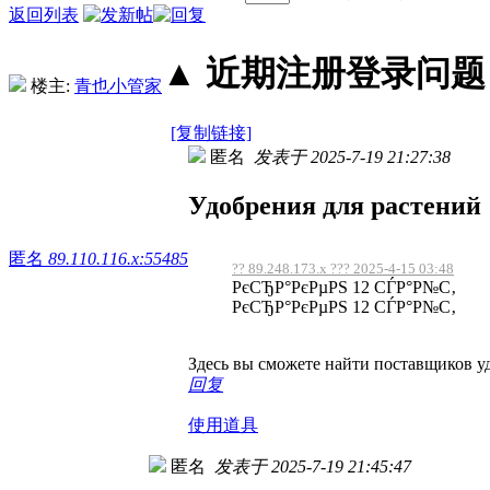
返回列表
▲ 近期注册登录问题丨2
楼主:
青也小管家
[复制链接]
匿名
发表于 2025-7-19 21:27:38
Удобрения для растений
匿名
89.110.116.x:55485
?? 89.248.173.x ??? 2025-4-15 03:48
РєСЂР°РєРµРЅ 12 СЃР°Р№С‚
РєСЂР°РєРµРЅ 12 СЃР°Р№С‚
Здесь вы сможете найти поставщиков у
回复
使用道具
匿名
发表于 2025-7-19 21:45:47