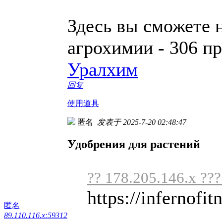
Здесь вы сможете 
агрохимии - 306 п
Уралхим
回复
使用道具
匿名
发表于 2025-7-20 02:48:47
Удобрения для растений
?? 178.205.146.x ??
https://infernofit
匿名
89.110.116.x:59312