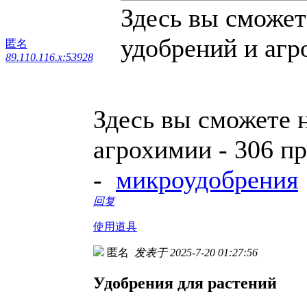
Здесь вы сможет
удобрений и агро
匿名
89.110.116.x:53928
Здесь вы сможете 
агрохимии - 306 п
-
микроудобрения
回复
使用道具
匿名
发表于 2025-7-20 01:27:56
Удобрения для растений