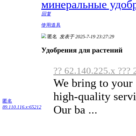
минеральные удоб
回复
使用道具
匿名
发表于 2025-7-19 23:27:29
Удобрения для растений
?? 62.140.225.x ??? 
We bring to your 
high-quality servi
匿名
Our ba ...
89.110.116.x:65212