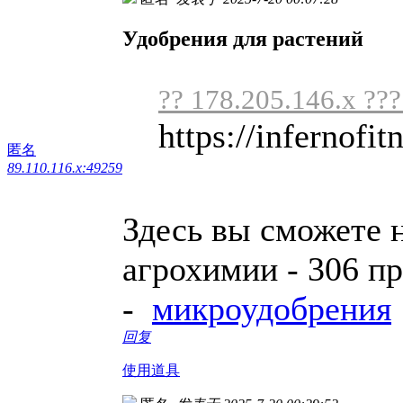
Удобрения для растений
?? 178.205.146.x ??
https://infernofit
匿名
89.110.116.x:49259
Здесь вы сможете 
агрохимии - 306 п
-
микроудобрения
回复
使用道具