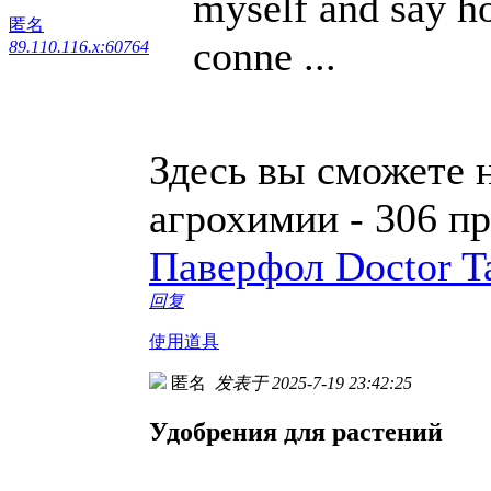
myself and say ho
匿名
conne ...
89.110.116.x:60764
Здесь вы сможете 
агрохимии - 306 п
Паверфол Doctor T
回复
使用道具
匿名
发表于 2025-7-19 23:42:25
Удобрения для растений