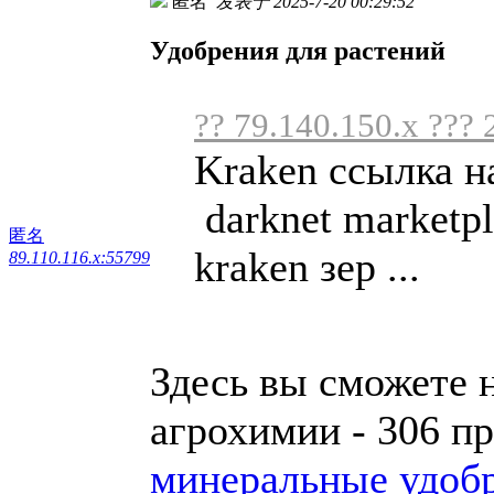
匿名
发表于 2025-7-20 00:29:52
Удобрения для растений
?? 79.140.150.x ??? 
Kraken ссылка н
darknet marketpl
匿名
kraken зер ...
89.110.116.x:55799
Здесь вы сможете 
агрохимии - 306 п
минеральные удоб