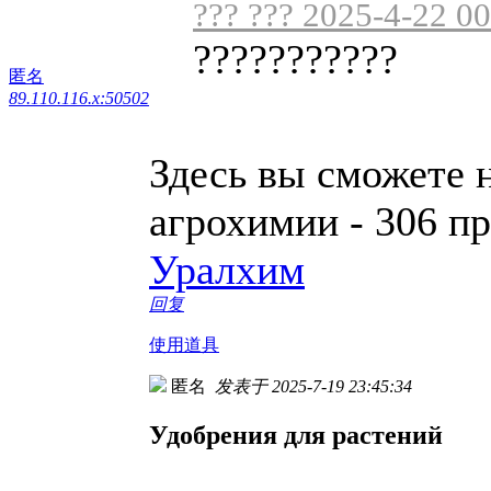
??? ??? 2025-4-22 0
???????????
匿名
89.110.116.x:50502
Здесь вы сможете 
агрохимии - 306 п
Уралхим
回复
使用道具
匿名
发表于 2025-7-19 23:45:34
Удобрения для растений