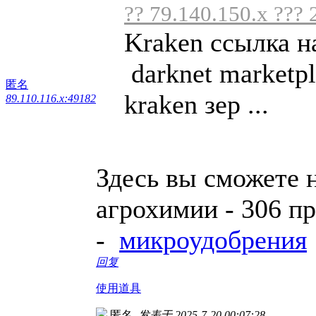
?? 79.140.150.x ??? 
Kraken ссылка н
darknet marketpl
匿名
kraken зер ...
89.110.116.x:49182
Здесь вы сможете 
агрохимии - 306 п
-
микроудобрения
回复
使用道具
匿名
发表于 2025-7-20 00:07:28