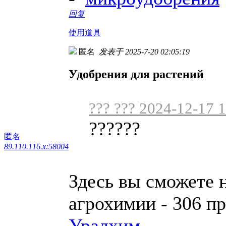
回复
使用道具
匿名
发表于 2025-7-20 02:05:19
Удобрения для растений
??? ??? 2024-12-17 
??????
匿名
89.110.116.x:58004
Здесь вы сможете 
агрохимии - 306 п
Уралхим