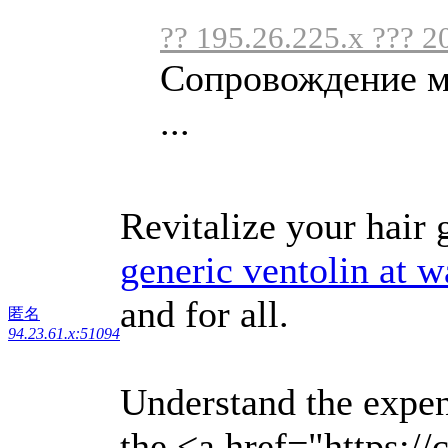
?? 195.26.225.x ??? 2
Сопровождение му
...
Revitalize your hair 
generic ventolin at 
and for all.
匿名
94.23.61.x:51094
Understand the expen
the <a href="https://