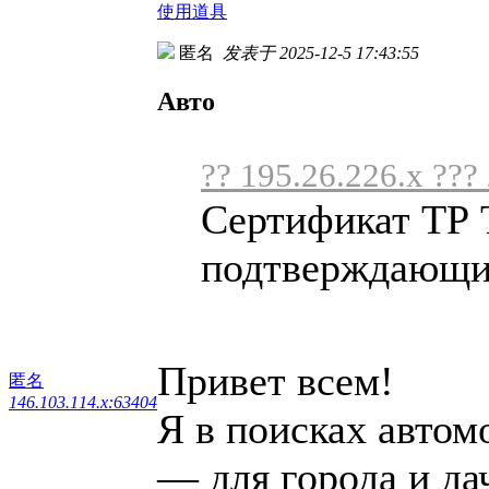
使用道具
匿名
发表于 2025-12-5 17:43:55
Авто
?? 195.26.226.x ???
Сертификат ТР 
подтверждающий
Привет всем!
匿名
146.103.114.x:63404
Я в поисках автом
— для города и дач