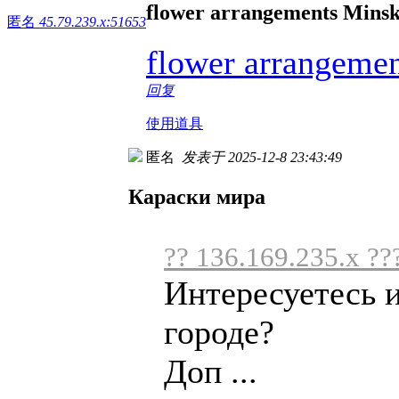
flower arrangements Mins
匿名
45.79.239.x:51653
flower arrangeme
回复
使用道具
匿名
发表于 2025-12-8 23:43:49
Караски мира
?? 136.169.235.x ??
Интересуетесь 
городе?
Доп ...