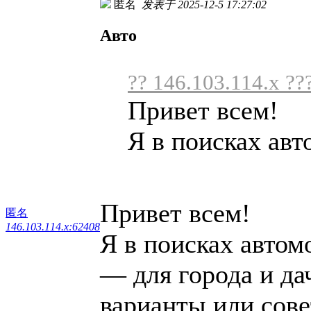
匿名
发表于 2025-12-5 17:27:02
Авто
?? 146.103.114.x ??
Привет всем!
Я в поисках авт
Привет всем!
匿名
146.103.114.x:62408
Я в поисках автом
— для города и дач
варианты или сове