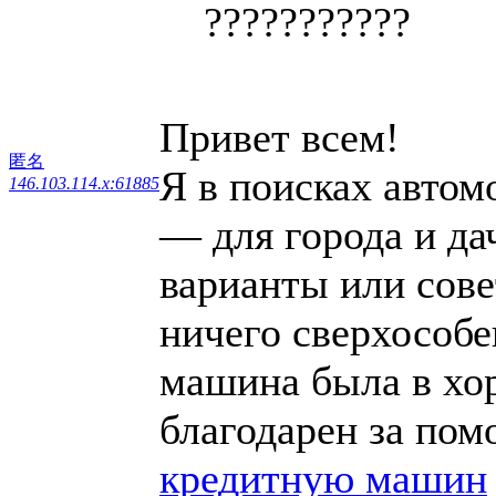
???????????
Привет всем!
匿名
Я в поисках автом
146.103.114.x:61885
— для города и дач
варианты или сове
ничего сверхособе
машина была в хо
благодарен за по
кредитную машин