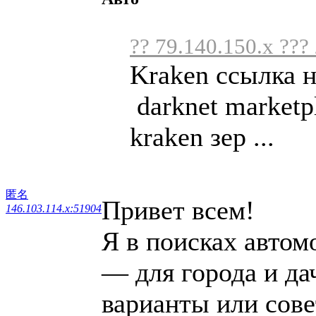
?? 79.140.150.x ???
Kraken ссылка 
darknet marketp
kraken зер ...
匿名
Привет всем!
146.103.114.x:51904
Я в поисках автом
— для города и дач
варианты или сове