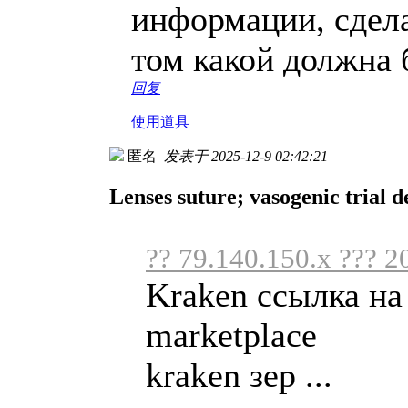
информации, сдел
том какой должна
回复
使用道具
匿名
发表于 2025-12-9 02:42:21
Lenses suture; vasogenic trial de
?? 79.140.150.x ??? 2
Kraken ссылка на
marketplace
kraken зер ...