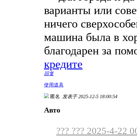
варианты или сове
ничего сверхособе
машина была в хо
благодарен за по
кредите
回复
使用道具
匿名
发表于 2025-12-5 18:00:54
Авто
??? ??? 2025-4-22 0