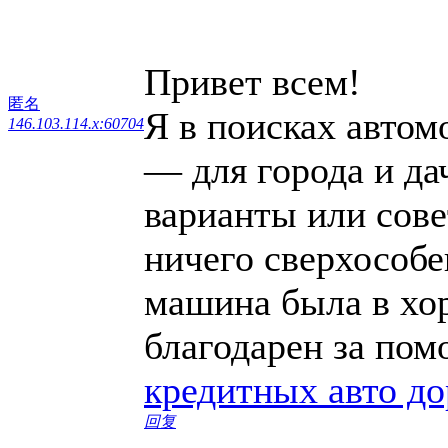
Привет всем!
匿名
Я в поисках автом
146.103.114.x:60704
— для города и дач
варианты или сове
ничего сверхособе
машина была в хо
благодарен за по
кредитных авто до
回复