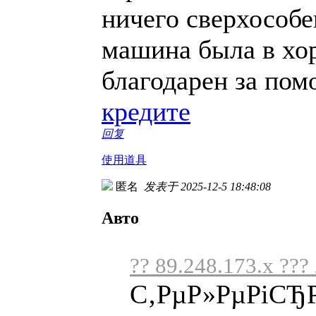
ничего сверхособе
машина была в хо
благодарен за по
кредите
回复
使用道具
匿名
发表于 2025-12-5 18:48:08
Авто
?? 89.248.173.x ???
С‚РµР»РµРіСЂР