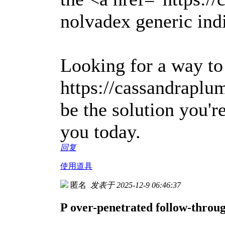
nolvadex generic indi
Looking for a way to
https://cassandrapl
be the solution you'r
you today.
回复
使用道具
匿名
发表于 2025-12-9 06:46:37
P over-penetrated follow-throug