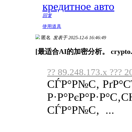
кредитное авто
回复
使用道具
匿名
发表于 2025-12-6 16:46:49
[最适合AI的加密分析。 crypto.k
?? 89.248.173.x ??? 2
СЃР°Р№С‚ РґР°С
Р·Р°РєР°Р·Р°С‚
СЃР°Р№С‚ ...