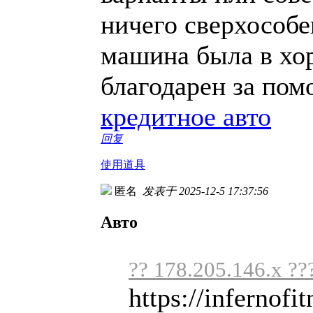
ничего сверхособе
машина была в хо
благодарен за по
кредитное авто
回复
使用道具
匿名
发表于 2025-12-5 17:37:56
Авто
?? 178.205.146.x ??
https://infernofit