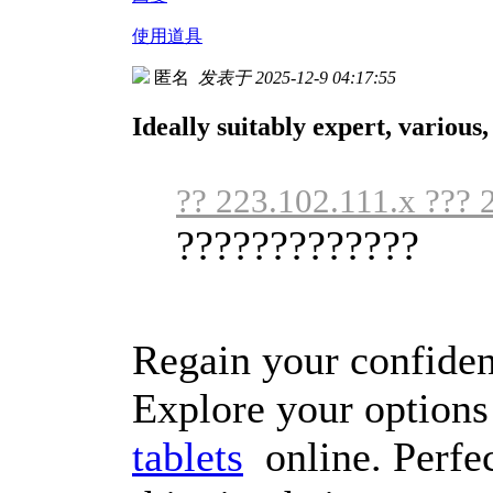
使用道具
匿名
发表于 2025-12-9 04:17:55
Ideally suitably expert, various,
?? 223.102.111.x ??? 
?????????????
Regain your confidenc
Explore your option
tablets
online. Perfec