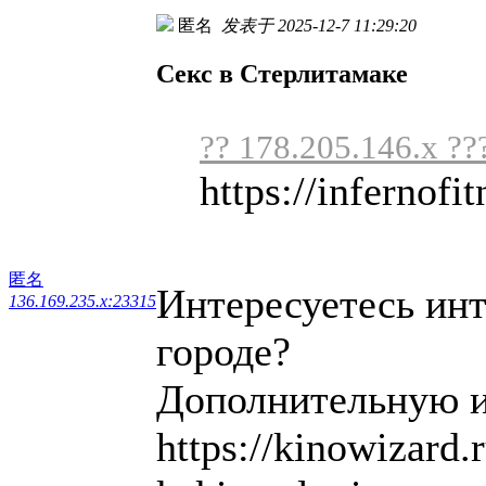
匿名
发表于 2025-12-7 11:29:20
Секс в Стерлитамаке
?? 178.205.146.x ??
https://infernofit
匿名
Интересуетесь ин
136.169.235.x:23315
городе?
Дополнительную и
https://kinowizard.