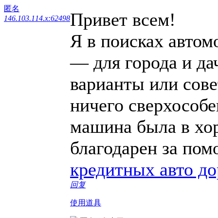
匿名
Привет всем!
146.103.114.x:62498
Я в поисках автом
— для города и дач
варианты или сове
ничего сверхособе
машина была в хо
благодарен за по
кредитных авто до
回复
使用道具