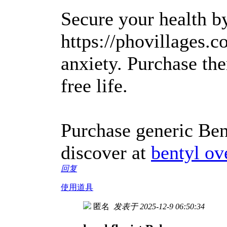
Secure your health b
https://phovillages
anxiety. Purchase the
free life.
Purchase generic Bent
discover at
bentyl ov
回复
使用道具
匿名
发表于 2025-12-9 06:50:34