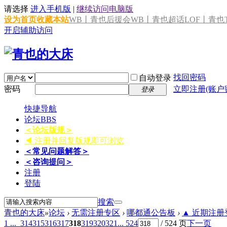
请选择
进入手机版
|
继续访问电脑版
设为首页
收藏本站
WB丨青也后援会
WB丨青也超话
LOF丨青也T
开启辅助访问
找回密码
自动登录
密码
立即注册(账户
登录
快捷导航
论坛
BBS
＜论坛版规＞
◀ 注册并回复版规即可浏览
＜常见问题解答＞
＜咨询提问＞
注册
登陆
搜索
青也的大床
»
论坛
›
无需注册专区
›
哪都通公告板
›
▲ 近期注册登
1 ...
314
315
316
317
318
319
320
321
... 524
/ 524 页
下一页