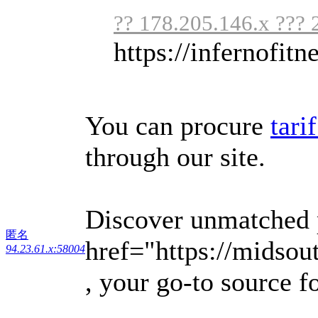
?? 178.205.146.x ??? 
https://infernofitne
You can procure
tari
through our site.
Discover unmatched p
匿名
href="https://midsou
94.23.61.x:58004
, your go-to source f