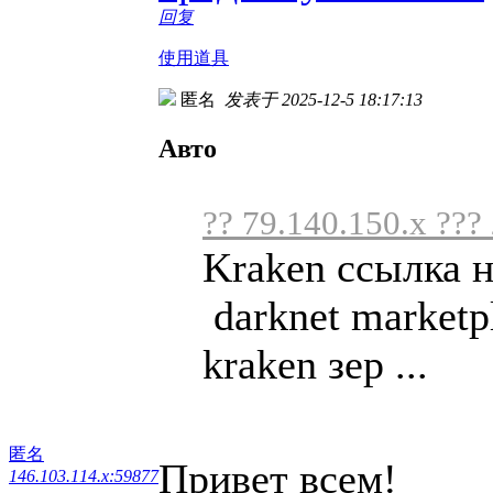
回复
使用道具
匿名
发表于 2025-12-5 18:17:13
Авто
?? 79.140.150.x ???
Kraken ссылка 
darknet marketp
kraken зер ...
匿名
Привет всем!
146.103.114.x:59877