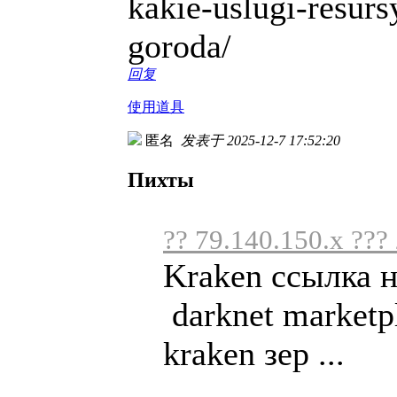
kakie-uslugi-resurs
goroda/
回复
使用道具
匿名
发表于 2025-12-7 17:52:20
Пихты
?? 79.140.150.x ???
Kraken ссылка 
darknet marketp
kraken зер ...