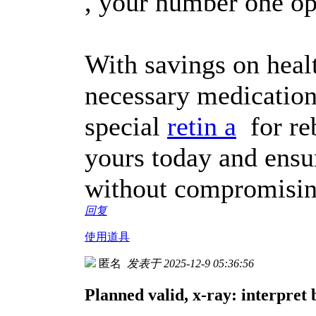
, your number one op
With savings on heal
necessary medication
special
retin a
for reb
yours today and ensur
without compromising
回复
使用道具
匿名
发表于 2025-12-9 05:36:56
Planned valid, x-ray: interpret 