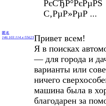
РєСЂР°РєРµРЅ
С‚РµР»РµР ...
匿名
Привет всем!
146.103.114.x:55623
Я в поисках автом
— для города и дач
варианты или сове
ничего сверхособе
машина была в хо
благодарен за по