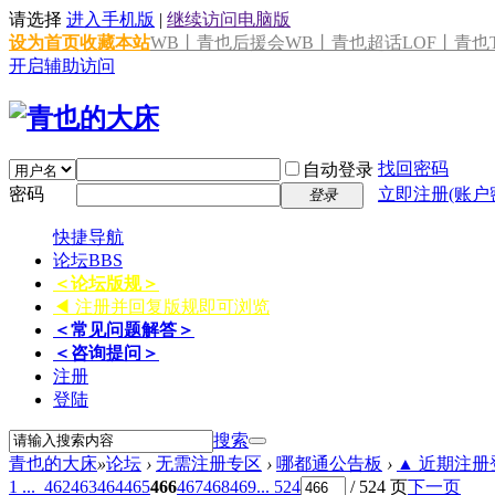
请选择
进入手机版
|
继续访问电脑版
设为首页
收藏本站
WB丨青也后援会
WB丨青也超话
LOF丨青也T
开启辅助访问
找回密码
自动登录
密码
立即注册(账户
登录
快捷导航
论坛
BBS
＜论坛版规＞
◀ 注册并回复版规即可浏览
＜常见问题解答＞
＜咨询提问＞
注册
登陆
搜索
青也的大床
»
论坛
›
无需注册专区
›
哪都通公告板
›
▲ 近期注册登
1 ...
462
463
464
465
466
467
468
469
... 524
/ 524 页
下一页