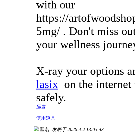
with our
https://artofwoodsho
5mg/ . Don't miss out
your wellness journe
X-ray your options 
lasix
on the internet 
safely.
回复
使用道具
匿名
发表于 2026-4-2 13:03:43