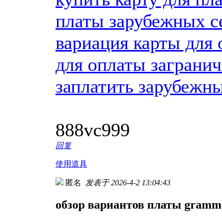
платы зарубежных с
вариация карты для 
для оплаты загранич
заплатить зарубежны
888vc999
回复
使用道具
匿名
发表于 2026-4-2 13:04:43
обзор вариантов платы gramm