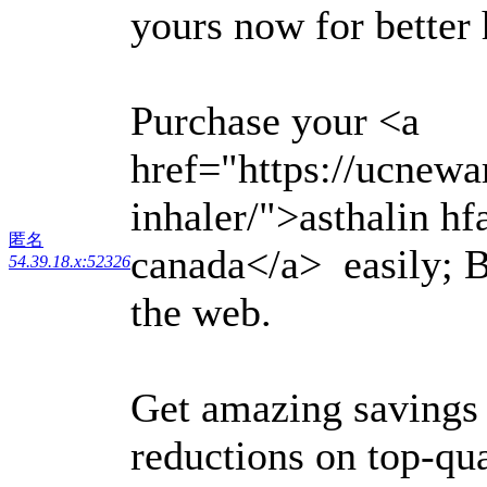
yours now for better 
Purchase your <a
href="https://ucnewa
inhaler/">asthalin hf
匿名
canada</a> easily; Bu
54.39.18.x:52326
the web.
Get amazing savings 
reductions on top-qu