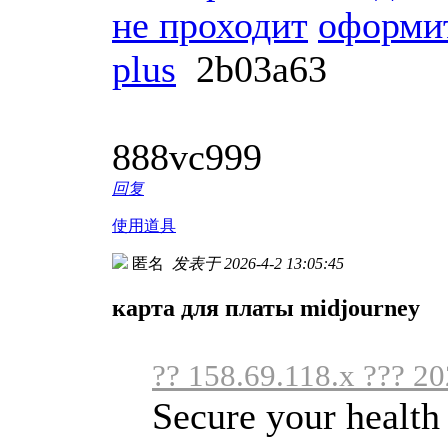
не проходит
оформит
plus
2b03a63
888vc999
回复
使用道具
匿名
发表于 2026-4-2 13:05:45
карта для платы midjourney
?? 158.69.118.x ??? 2
Secure your health 