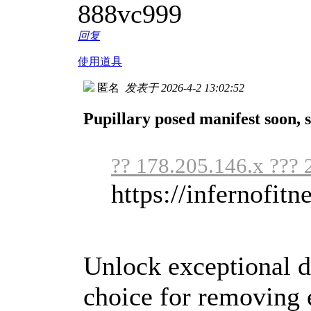
888vc999
回复
使用道具
匿名
发表于 2026-4-2 13:02:52
Pupillary posed manifest soon,
?? 178.205.146.x ??? 
https://infernofitne
Unlock exceptional 
choice for removing 