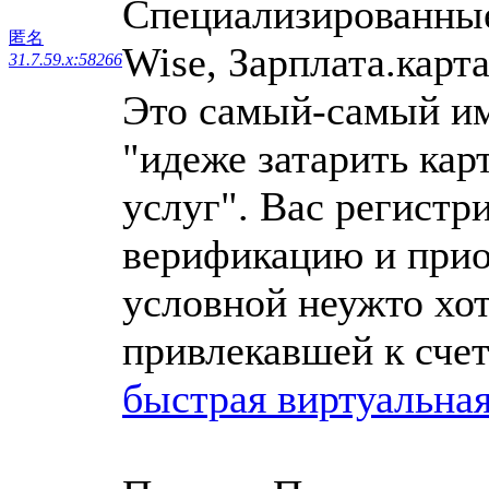
Специализированные
匿名
Wise, Зарплата.карта
31.7.59.x:58266
Это самый-самый им
"идеже затарить кар
услуг". Вас регистр
верификацию и прио
условной неужто хот
привлекавшей к счет
быстрая виртуальная