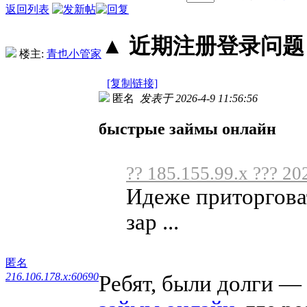
返回列表
▲ 近期注册登录问题丨2
楼主:
青也小管家
[复制链接]
匿名
发表于 2026-4-9 11:56:56
быстрые займы онлайн
?? 185.155.99.x ??? 20
Идеже приторгова
зар ...
匿名
216.106.178.x:60690
Ребят, были долги —