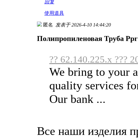
回复
使用道具
匿名
发表于 2026-4-10 14:44:20
Полипропиленовая Труба Ppr
?? 62.140.225.x ??? 2
We bring to your a
quality services for
Our bank ...
Все наши изделия 