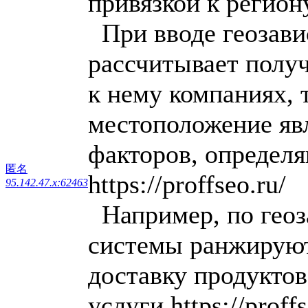
привязкой к региону 
При вводе геозави
рассчитывает полу
к нему компаниях, 
местоположение яв
факторов, определ
匿名
https://proffseo.ru/
95.142.47.x:62463
Например, по геоз
системы ранжируют
доставку продукто
услуги https://proff