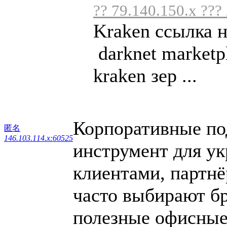
?? 79.140.150.x ???
Kraken ссылка 
darknet marketp
kraken зер ...
Корпоративные по
匿名
146.103.114.x:60525
инструмент для у
клиентами, партн
часто выбирают б
полезные офисные