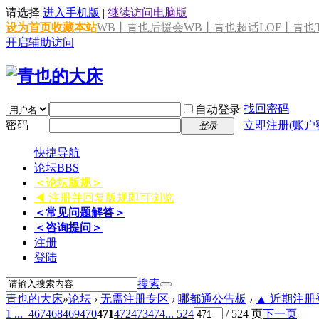
请选择
进入手机版
|
继续访问电脑版
设为首页
收藏本站
WB丨青也后援会
WB丨青也超话
LOF丨青也T
开启辅助访问
找回密码
自动登录
密码
立即注册(账户
登录
快捷导航
论坛
BBS
＜论坛版规＞
◀ 注册并回复版规即可浏览
＜常见问题解答＞
＜咨询提问＞
注册
登陆
搜索
青也的大床
»
论坛
›
无需注册专区
›
哪都通公告板
›
▲ 近期注册登
1 ...
467
468
469
470
471
472
473
474
... 524
/ 524 页
下一页