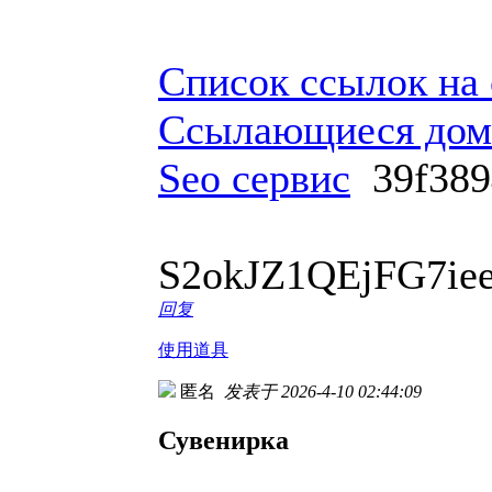
Список ссылок на
Ссылающиеся до
Seo сервис
39f38
S2okJZ1QEjFG7ie
回复
使用道具
匿名
发表于 2026-4-10 02:44:09
Сувенирка