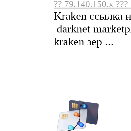
?? 79.140.150.x ???
Kraken ссылка 
darknet marketp
kraken зер ...