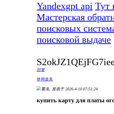
Yandexgpt api
Тут 
Мастерская обрат
поисковых систем
поисковой выдаче
S2okJZ1QEjFG7ie
回复
使用道具
匿名
发表于 2026-4-10 07:51:24
купить карту для платы orch