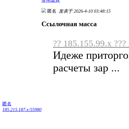
使用道具
匿名
发表于 2026-4-10 03:48:15
Ссылочная масса
?? 185.155.99.x ???
Идеже приторго
расчеты зар ...
匿名
185.215.187.x:55980