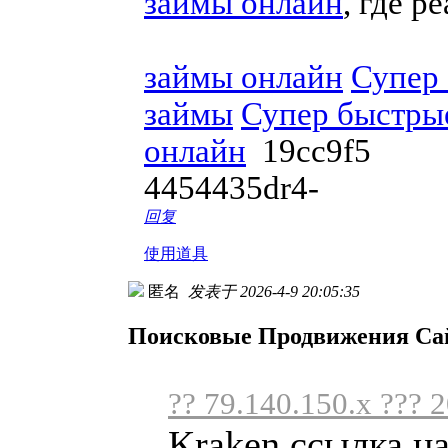
займы онлайн
, где р
займы онлайн
Супер
займы
Супер быстры
онлайн
19cc9f5
4454435dr4-
回复
使用道具
匿名
发表于 2026-4-9 20:05:35
Поисковые Продвижения Са
?? 79.140.150.x ??? 
Kraken ссылка н