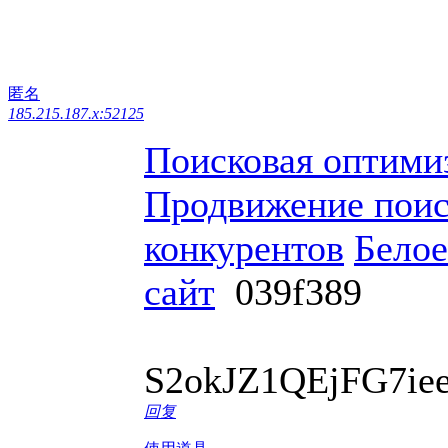
匿名
185.215.187.x:52125
Поисковая оптими
Продвижение поис
конкурентов
Белое
сайт
039f389
S2okJZ1QEjFG7ie
回复