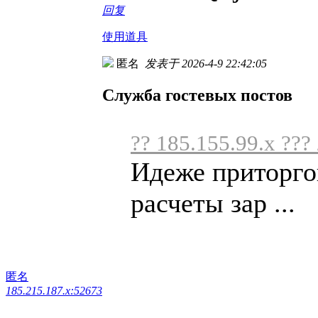
回复
使用道具
匿名
发表于 2026-4-9 22:42:05
Служба гостевых постов
?? 185.155.99.x ???
Идеже приторго
расчеты зар ...
匿名
185.215.187.x:52673