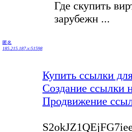
Где скупить ви
зарубежн ...
匿名
185.215.187.x:51598
Купить ссылки дл
Создание ссылки 
Продвижение ссы
S2okJZ1QEjFG7ie