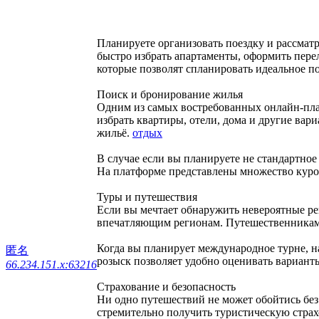
Планируете организовать поездку и рассмат
быстро избрать апартаменты, оформить пере
которые позволят спланировать идеальное п
Поиск и бронирование жилья
Одним из самых востребованных онлайн-пла
избрать квартиры, отели, дома и другие ва
жильё.
отдых
В случае если вы планируете не стандартное 
На платформе представлены множество курор
Туры и путешествия
Если вы мечтает обнаружить невероятные ре
впечатляющим регионам. Путешественникам 
Когда вы планирует международное турне, н
匿名
розыск позволяет удобно оценивать вариант
66.234.151.x:63216
Страхование и безопасность
Ни одно путешествий не может обойтись без 
стремительно получить туристическую страх