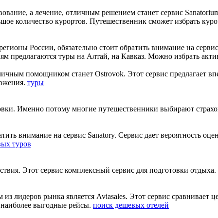
вование, а лечение, отличным решением станет сервис Sanatori
льшое количество курортов. Путешественник сможет избрать кур
регионы России, обязательно стоит обратить внимание на серви
ям предлагаются туры на Алтай, на Кавказ. Можно избрать акт
тличным помощником станет Ostrovok. Этот сервис предлагает в
ложения.
туры
овки. Именно потому многие путешественники выбирают страховк
атить внимание на сервис Sanatory. Сервис дает вероятность о
вых туров
ствия. Этот сервис комплексный сервис для подготовки отдыха.
м из лидеров рынка является Aviasales. Этот сервис сравнивает 
ь наиболее выгодные рейсы.
поиск дешевых отелей