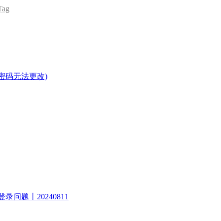
ag
密码无法更改)
录问题丨20240811