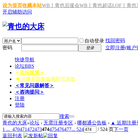
设为首页
收藏本站
WB丨青也后援会
WB丨青也超话
LOF丨青也T
开启辅助访问
找回密码
自动登录
密码
立即注册(账户
登录
快捷导航
论坛
BBS
＜论坛版规＞
◀ 注册并回复版规即可浏览
＜常见问题解答＞
＜咨询提问＞
注册
登陆
搜索
青也的大床
»
论坛
›
无需注册专区
›
哪都通公告板
›
▲ 近期注册登
1 ...
470
471
472
473
474
475
476
477
... 524
/ 524 页
下一页
返回列表