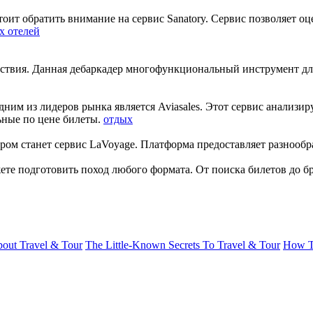
стоит обратить внимание на сервис Sanatory. Сервис позволяет
х отелей
ствия. Данная дебаркадер многофункциональный инструмент дл
одним из лидеров рынка является Aviasales. Этот сервис анализи
ьные по цене билеты.
отдых
ом станет сервис LaVoyage. Платформа предоставляет разнообр
жете подготовить поход любого формата. От поиска билетов до 
bout Travel & Tour
The Little-Known Secrets To Travel & Tour
How Tr
c