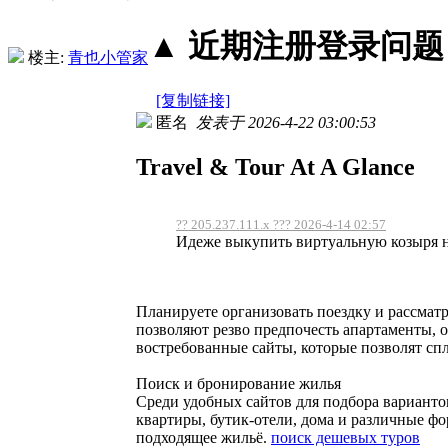
▲ 近期注册登录问题丨2
楼主:
青也小管家
[复制链接]
匿名
发表于 2026-4-22 03:00:53
Travel & Tour At A Glance
?? 205.237.111.x ??? 2026-4-14 02:57
Идеже выкупить виртуальную козыря на
Планируете организовать поездку и рассмат
позволяют резво предпочесть апартаменты, 
востребованные сайты, которые позволят сп
Поиск и бронирование жилья
Среди удобных сайтов для подбора вариант
квартиры, бутик-отели, дома и различные ф
подходящее жильё.
поиск дешевых туров