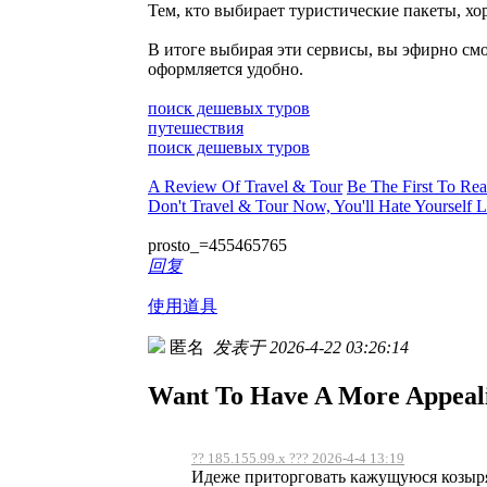
Тем, кто выбирает туристические пакеты, х
В итоге выбирая эти сервисы, вы эфирно см
оформляется удобно.
поиск дешевых туров
путешествия
поиск дешевых туров
A Review Of Travel & Tour
Be The First To Re
Don't Travel & Tour Now, You'll Hate Yourself L
prosto_=455465765
回复
使用道具
匿名
发表于 2026-4-22 03:26:14
Want To Have A More Appeali
?? 185.155.99.x ??? 2026-4-4 13:19
Идеже приторговать кажущуюся козыря 