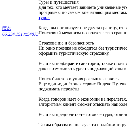
Туры и путешествия
Для тех, кто мечтает завидеть уникальные у
программы по самым впечатляющим местам. 
туров
Когда вы организует поездку за границу, от
匿名
Поисковый механизм позволяет легко сравн
66.234.151.x:54073
Страхование и безопасность
Ни одно поездка не обходится без туристиче
оформить туристическую страховку.
Если вы подбираете санаторий, также стоит 
дают возможность урвать подходящий санат
Поиск билетов и универсальные сервисы
Еще один-одинёхонек сервис Яндекс Путешес
поджимать перелёты.
Когда говорок идет о экономии на перелетах
алгоритмам клиент сможет отыскать наибол
Если вы предпочитаете готовые туры, отлич
Таким образом используя эти онлайн-инстру