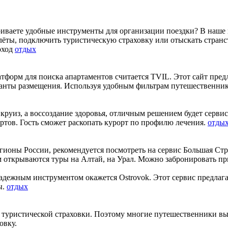
риваете удобные инструменты для организации поездки? В наше 
лёты, подключить туристическую страховку или отыскать странс
оход
отдых
тформ для поиска апартаментов считается TVIL. Этот сайт пре
рианты размещения. Используя удобным фильтрам путешественник
круиз, а воссоздание здоровья, отличным решением будет сервис
тов. Гость сможет раскопать курорт по профилю лечения.
отды
гионы России, рекомендуется посмотреть на сервис Большая Ст
открываются туры на Алтай, на Урал. Можно забронировать п
адежным инструментом окажется Ostrovok. Этот сервис предлага
ы.
отдых
туристической страховки. Поэтому многие путешественники выби
овку.