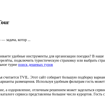
Tour
 задача, котор ...
риваете удобные инструменты для организации поездки? В наше 
ерелёты, подключить туристическую страховку или выбрать стр
льное турне
поиск дешевых туров
ья считается TVIL. Этот сайт собирает большую подборку вари
 варианты размещения. Используя удобным фильтрам гость може
ие, а оздоровление, отличным решением может заделаться серви
 каталоге сервиса представлены большое число курортов. Гость