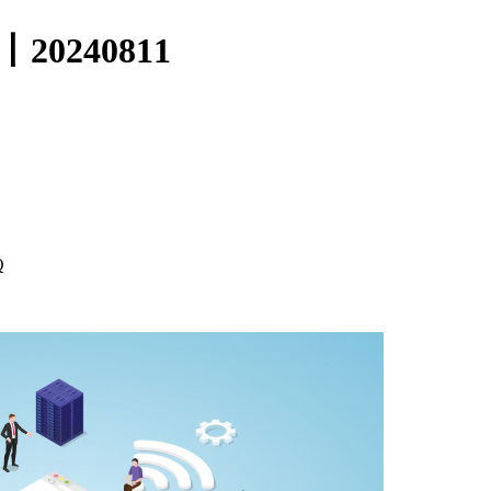
0240811
Q