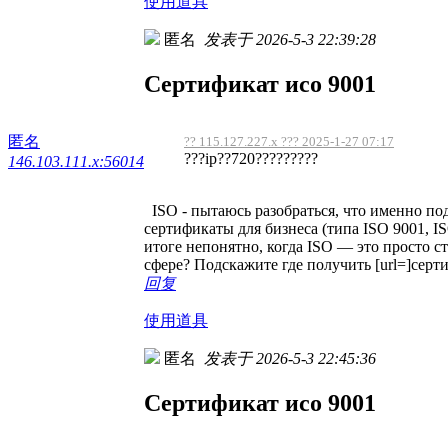
使用道具
匿名
发表于 2026-5-3 22:39:28
Сертификат исо 9001
匿名
?? 115.127.227.x ??? 2025-1-27 07:17
???ip??720?????????
146.103.111.x:56014
ISO - пытаюсь разобраться, что именно по
сертификаты для бизнеса (типа ISO 9001, ISO
итоге непонятно, когда ISO — это просто с
сфере? Подскажите где получить [url=]серти
回复
使用道具
匿名
发表于 2026-5-3 22:45:36
Сертификат исо 9001