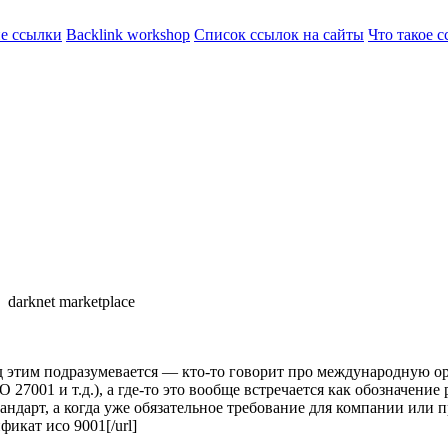
е ссылки
Backlink workshop
Список ссылок на сайты
Что такое 
darknet marketplace
д этим подразумевается — кто-то говорит про международную ор
 27001 и т.д.), а где-то это вообще встречается как обозначение 
тандарт, а когда уже обязательное требование для компании или 
фикат исо 9001[/url]