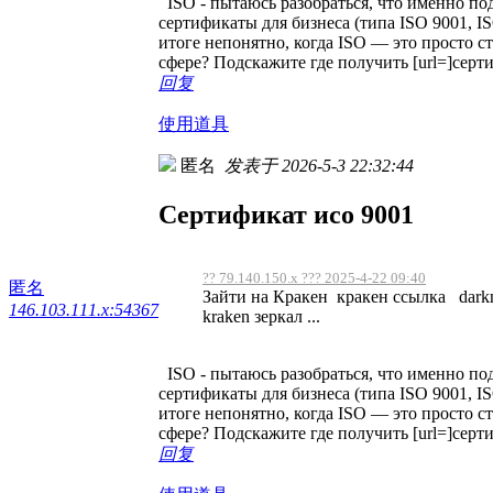
ISO - пытаюсь разобраться, что именно по
сертификаты для бизнеса (типа ISO 9001, ISO
итоге непонятно, когда ISO — это просто с
сфере? Подскажите где получить [url=]серти
回复
使用道具
匿名
发表于 2026-5-3 22:32:44
Сертификат исо 9001
?? 79.140.150.x ??? 2025-4-22 09:40
匿名
Зайти на Кракен кракен ссылка darkn
146.103.111.x:54367
kraken зеркал ...
ISO - пытаюсь разобраться, что именно по
сертификаты для бизнеса (типа ISO 9001, ISO
итоге непонятно, когда ISO — это просто с
сфере? Подскажите где получить [url=]серти
回复