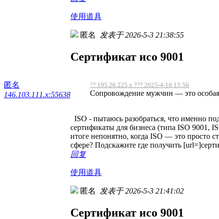
使用道具
匿名
发表于 2026-5-3 21:38:55
Сертификат исо 9001
匿名
?? 195.26.225.x ??? 2025-4-16 13:56
Сопровождение мужчин — это особая у
146.103.111.x:55638
ISO - пытаюсь разобраться, что именно по
сертификаты для бизнеса (типа ISO 9001, ISO
итоге непонятно, когда ISO — это просто с
сфере? Подскажите где получить [url=]серти
回复
使用道具
匿名
发表于 2026-5-3 21:41:02
Сертификат исо 9001