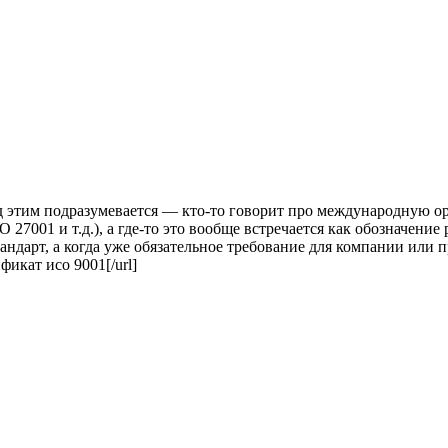
д этим подразумевается — кто-то говорит про международную ор
 27001 и т.д.), а где-то это вообще встречается как обозначение 
тандарт, а когда уже обязательное требование для компании или 
фикат исо 9001[/url]