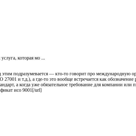
слуга, которая мо ...
д этим подразумевается — кто-то говорит про международную ор
 27001 и т.д.), а где-то это вообще встречается как обозначение 
тандарт, а когда уже обязательное требование для компании или 
фикат исо 9001[/url]