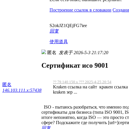
Построение ссылок в словакии
Создани
S2okJZ1QEjFG7iee
回复
使用道具
匿名
发表于 2026-5-3 21:17:20
Сертификат исо 9001
?? 79.140.150.x ??? 2025-4-25 20:54
匿名
Kraken ссылка на сайт кракен ссылка 
146.103.111.x:57438
kraken зер ...
ISO - пытаюсь разобраться, что именно по
сертификаты для бизнеса (типа ISO 9001, ISO
итоге непонятно, когда ISO — это просто с
сфере? Подскажите где получить [url=]серти
回复