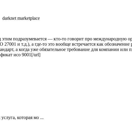
darknet marketplace
д этим подразумевается — кто-то говорит про международную ор
 27001 и т.д.), а где-то это вообще встречается как обозначение 
тандарт, а когда уже обязательное требование для компании или 
фикат исо 9001[/url]
слуга, которая мо ...