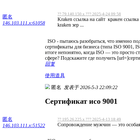
?? 79.140.150.x ??? 2025-4-24 09:58
匿名
Kraken ссылка на сайт кракен ссылка 
146.103.111.x:61058
kraken зер ...
ISO - пытаюсь разобраться, что именно по
сертификаты для бизнеса (типа ISO 9001, ISO
итоге непонятно, когда ISO — это просто с
сфере? Подскажите где получить [url=]серти
回复
使用道具
匿名
发表于 2026-5-3 22:09:22
Сертификат исо 9001
匿名
?? 195.26.225.x ??? 2025-4-13 18:49
Сопровождение мужчин — это особая у
146.103.111.x:51522