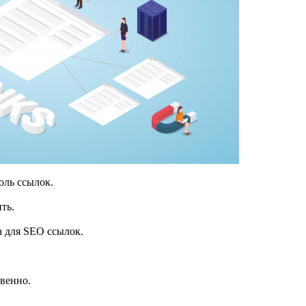
оль ссылок.
ть.
а для SEO ссылок.
твенно.