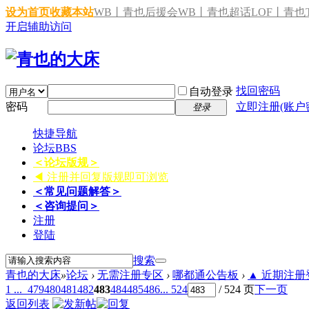
设为首页
收藏本站
WB丨青也后援会
WB丨青也超话
LOF丨青也T
开启辅助访问
找回密码
自动登录
密码
立即注册(账户
登录
快捷导航
论坛
BBS
＜论坛版规＞
◀ 注册并回复版规即可浏览
＜常见问题解答＞
＜咨询提问＞
注册
登陆
搜索
青也的大床
»
论坛
›
无需注册专区
›
哪都通公告板
›
▲ 近期注册登
1 ...
479
480
481
482
483
484
485
486
... 524
/ 524 页
下一页
返回列表