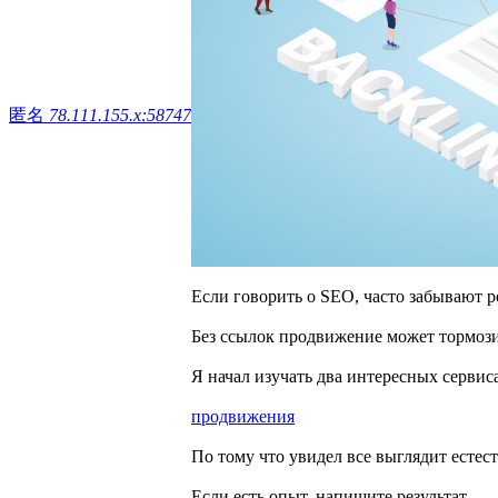
匿名
78.111.155.x:58747
Если говорить о SEO, часто забывают р
Без ссылок продвижение может тормози
Я начал изучать два интересных сервис
продвижения
По тому что увидел все выглядит естес
Если есть опыт, напишите результат.