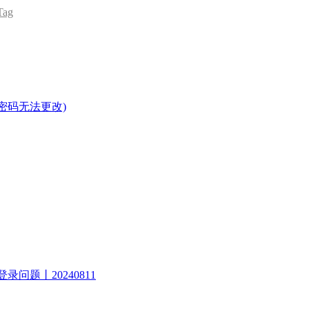
ag
密码无法更改)
录问题丨20240811