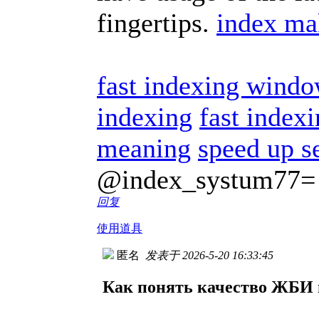
fingertips.
index ma
fast indexing wind
indexing
fast index
meaning
speed up s
@index_systum77=
回复
使用道具
匿名
发表于 2026-5-20 16:33:45
Как понять качество ЖБИ