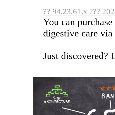
?? 94.23.61.x ??? 20
You can purchase 
digestive care via 
Just discovered? L