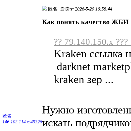
匿名
发表于 2026-5-20 16:58:44
Как понять качество ЖБИ
?? 79.140.150.x ???
Kraken ссылка 
darknet marketp
kraken зер ...
Нужно изготовлен
匿名
искать подрядчик
146.103.114.x:49326