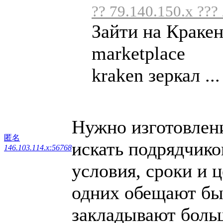
?? 79.140.150.x ???
Зайти на Краке
marketplace
kraken зеркал ...
Нужно изготовлен
匿名
искать подрядчик
146.103.114.x:56768
условия, сроки и 
одних обещают быс
закладывают больш