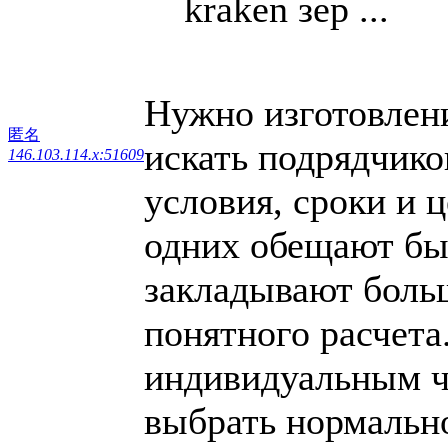
kraken зер ...
Нужно изготовлен
匿名
искать подрядчик
146.103.114.x:51609
условия, сроки и 
одних обещают быс
закладывают больш
понятного расчета
индивидуальным ч
выбрать нормально