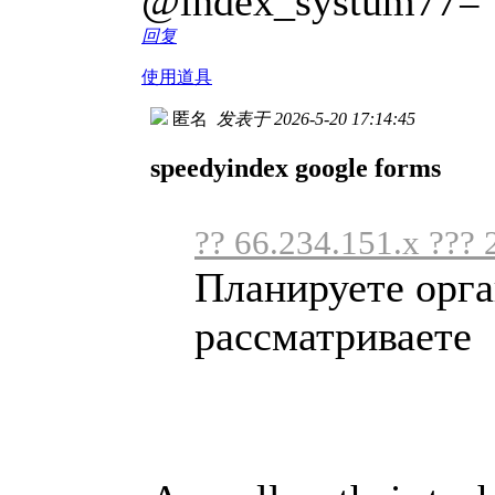
@index_systum77=
回复
使用道具
匿名
发表于 2026-5-20 17:14:45
speedyindex google forms
?? 66.234.151.x ??? 
Планируете орга
рассматриваете .