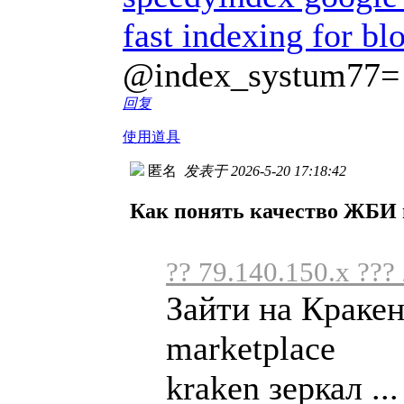
fast indexing for bl
@index_systum77=
回复
使用道具
匿名
发表于 2026-5-20 17:18:42
Как понять качество ЖБИ
?? 79.140.150.x ???
Зайти на Краке
marketplace
kraken зеркал ...