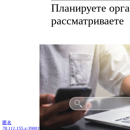
Планируете орга
рассматриваете .
匿名
78.111.155.x:39001