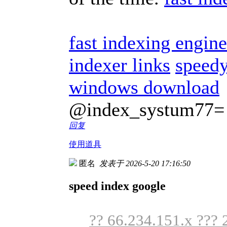
fast indexing engine
indexer links
speedy
windows download
@index_systum77=
回复
使用道具
匿名
发表于 2026-5-20 17:16:50
speed index google
?? 66.234.151.x ??? 