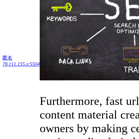
匿名
78.111.155.x:5504
Furthermore, fast u
content material crea
owners by making cer