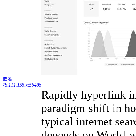
匿名
78.111.155.x:56486
Rapidly hyperlink in
paradigm shift in h
typical internet sea
depends on World-w