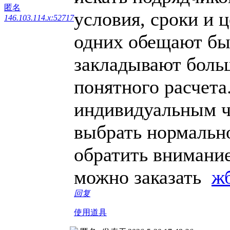
匿名
условия, сроки и 
146.103.114.x:52717
одних обещают быс
закладывают больш
понятного расчета
индивидуальным ч
выбрать нормально
обратить внимание
можно заказать
ж
回复
使用道具