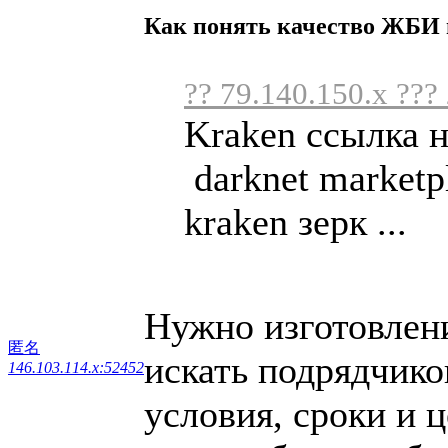
Как понять качество ЖБИ
?? 79.140.150.x ???
Kraken ссылка 
darknet marketp
kraken зерк ...
Нужно изготовлен
匿名
искать подрядчик
146.103.114.x:52452
условия, сроки и 