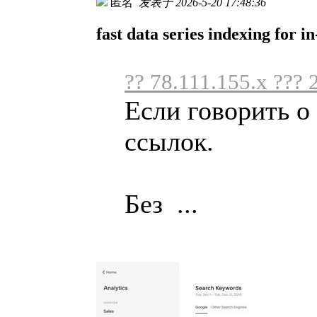
匿名
发表于 2026-5-20 17:48:36
fast data series indexing for 
?? 78.111.155.x ??? 
Если говорить о
ссылок.
Без ...