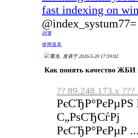
fast indexing on wi
@index_systum77=
回复
使用道具
匿名
发表于 2026-5-20 17:59:02
Как понять качество ЖБИ
?? 89.248.173.x ???
РєСЂР°РєРµРЅ 
С„РѕСЂСѓРј
РєСЂР°РєРµР ..