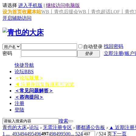
请选择
进入手机版
|
继续访问电脑版
设为首页
收藏本站
WB丨青也后援会
WB丨青也超话
LOF丨青也T
开启辅助访问
找回密码
自动登录
密码
立即注册(账户
登录
快捷导航
论坛
BBS
＜论坛版规＞
◀ 注册并回复版规即可浏览
＜常见问题解答＞
＜咨询提问＞
注册
登陆
搜索
青也的大床
»
论坛
›
无需注册专区
›
哪都通公告板
›
▲ 近期注册登
1 ...
493
494
495
496
497
498
499
500
... 524
/ 524 页
下一页