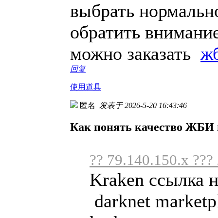
выбрать нормально
обратить внимание
можно заказать
ж
回复
使用道具
匿名
发表于 2026-5-20 16:43:46
Как понять качество ЖБИ
?? 79.140.150.x ???
Kraken ссылка 
darknet marketp