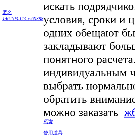
искать подрядчик
匿名
условия, сроки и 
146.103.114.x:60388
одних обещают быс
закладывают больш
понятного расчета
индивидуальным ч
выбрать нормально
обратить внимание
можно заказать
ж
回复
使用道具