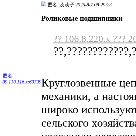
匿名
发表于 2025-8-7 08:29:23
Роликовые подшипники
?? 106.8.220.x ??? 2
??,????????????,
匿名
Круглозвенные цеп
89.110.116.x:60799
механики, а настоя
широко используют
сельского хозяйств
надежную передачу