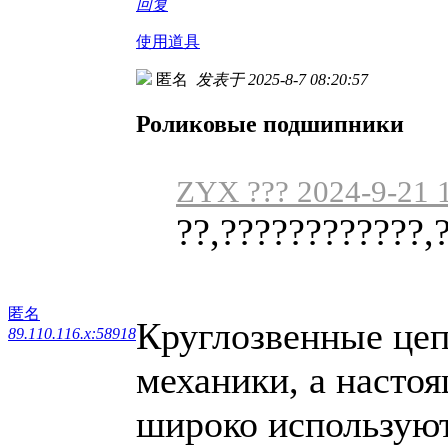
回复
使用道具
匿名
发表于 2025-8-7 08:20:57
Роликовые подшипники
ZYX ??? 2024-9-21 
??,????????????,
匿名
Круглозвенные цеп
89.110.116.x:58918
механики, а настоя
широко используют