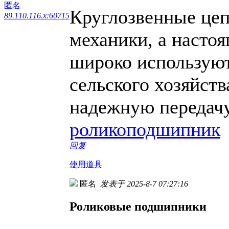
匿名
Круглозвенные цеп
89.110.116.x:60715
механики, а настоя
широко используют
сельского хозяйств
надежную передачу
роликоподшипник
回复
使用道具
匿名
发表于 2025-8-7 07:27:16
Роликовые подшипники