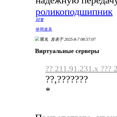
роликоподшипник
回复
使用道具
匿名
发表于 2025-8-7 08:57:07
Виртуальные серверы
?? 211.91.231.x ??? 
??,???????
*