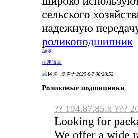
широко используют
сельского хозяйств
надежную передачу
роликоподшипник
回复
使用道具
匿名
发表于 2025-8-7 08:28:52
Роликовые подшипники
?? 194.87.85.x ??? 2
Looking for pack
We offer a wide r