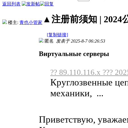
返回列表
▲注册前须知 | 2024
楼主:
青也小管家
[复制链接]
匿名
发表于 2025-8-7 06:26:53
Виртуальные серверы
?? 89.110.116.x ??? 202
Круглозвенные цеп
механики, ...
Приветствую, уважа