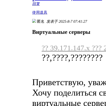
回复
使用道具
匿名
发表于 2025-8-7 07:41:27
Виртуальные серверы
?? 39.171.147.x ??? 
??,????,????????
Приветствую, ува
Хочу поделиться с
виртуальные серве