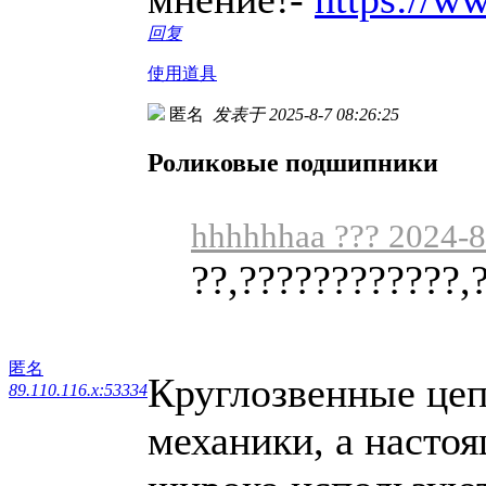
回复
使用道具
匿名
发表于 2025-8-7 08:26:25
Роликовые подшипники
hhhhhhaa ??? 2024-8
??,????????????,
匿名
Круглозвенные цеп
89.110.116.x:53334
механики, а настоя