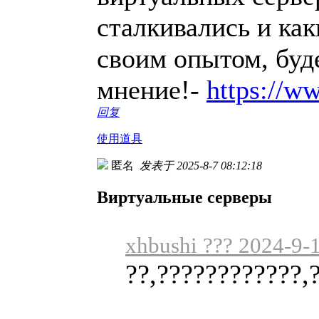
сталкивались и ка
своим опытом, буд
мнение!-
https://ww
回复
使用道具
匿名
发表于 2025-8-7 08:12:18
Виртуальные серверы
xhbushi ??? 2024-9-
??,????????????,