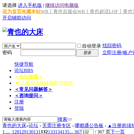
请选择
进入手机版
|
继续访问电脑版
设为首页
收藏本站
WB丨青也后援会
WB丨青也超话
LOF丨青也T
开启辅助访问
找回密码
自动登录
密码
立即注册(账户
登录
快捷导航
论坛
BBS
＜论坛版规＞
◀ 注册并回复版规即可浏览
＜常见问题解答＞
＜咨询提问＞
注册
登陆
搜索
青也的大床
»
论坛
›
无需注册专区
›
哪都通公告板
›
▲注册前须知 
1 ...
128
129
130
131
132
133
134
135
... 367
/ 367 页
下一页