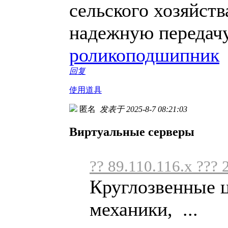
сельского хозяйств
надежную передачу
роликоподшипник
回复
使用道具
匿名
发表于 2025-8-7 08:21:03
Виртуальные серверы
?? 89.110.116.x ??? 
Круглозвенные ц
механики, ...