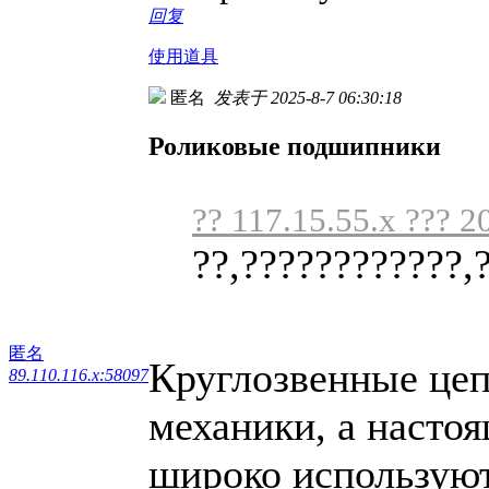
回复
使用道具
匿名
发表于 2025-8-7 06:30:18
Роликовые подшипники
?? 117.15.55.x ??? 2
??,????????????,
匿名
Круглозвенные цеп
89.110.116.x:58097
механики, а настоя
широко используют