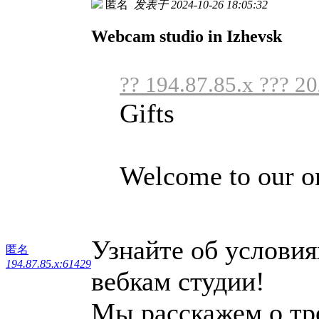
匿名
发表于 2024-10-26 18:05:32
Webcam studio in Izhevsk
?? 194.87.85.x ??? 2
Gifts
Welcome to our on
Узнайте об условия
匿名
194.87.85.x:61429
вебкам студии!
Мы расскажем о тр