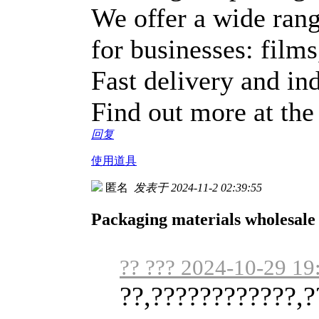
We offer a wide rang
for businesses: film
Fast delivery and ind
Find out more at the
回复
使用道具
匿名
发表于 2024-11-2 02:39:55
Packaging materials wholesale
?? ??? 2024-10-29 19
??,????????????,?