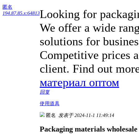
匿名
Looking for packagi
194.87.85.x:64813
We offer a wide rang
solutions for busine
Competitive prices a
client. Find out more
материал оптом
回复
使用道具
匿名
发表于 2024-11-1 11:49:14
Packaging materials wholesale