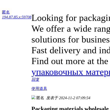
匿名
Looking for packagin
194.87.85.x:59708
We offer a wide rang
solutions for busine
Fast delivery and ind
Find out more at the
упаковочных матер
回复
使用道具
匿名
发表于 2024-11-2 07:09:54
Packaging materials wholesale