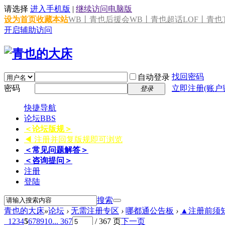
请选择
进入手机版
|
继续访问电脑版
设为首页
收藏本站
WB丨青也后援会
WB丨青也超话
LOF丨青也T
开启辅助访问
找回密码
自动登录
密码
立即注册(账户
登录
快捷导航
论坛
BBS
＜论坛版规＞
◀ 注册并回复版规即可浏览
＜常见问题解答＞
＜咨询提问＞
注册
登陆
搜索
青也的大床
»
论坛
›
无需注册专区
›
哪都通公告板
›
▲注册前须知 
1
2
3
4
5
6
7
8
9
10
... 367
/ 367 页
下一页