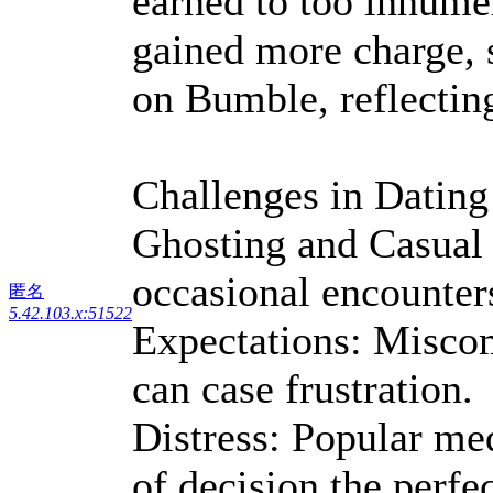
earned to too innum
gained more charge, s
on Bumble, reflectin
Challenges in Dating
Ghosting and Casual 
occasional encounters
匿名
5.42.103.x:51522
Expectations: Misc
can case frustration.
Distress: Popular med
of decision the perfe