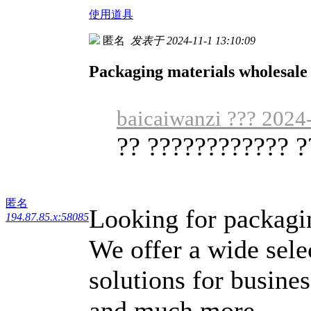
使用道具
匿名
发表于 2024-11-1 13:10:09
Packaging materials wholesale
baicaiwanzi ??? 2024
?? ???????????? ?
匿名
Looking for packagi
194.87.85.x:58085
We offer a wide sele
solutions for busine
and much more.