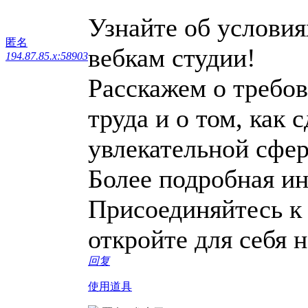
Узнайте об условия
匿名
вебкам студии!
194.87.85.x:58903
Расскажем о требов
труда и о том, как 
увлекательной сфер
Более подробная и
Присоединяйтесь к
откройте для себя 
回复
使用道具