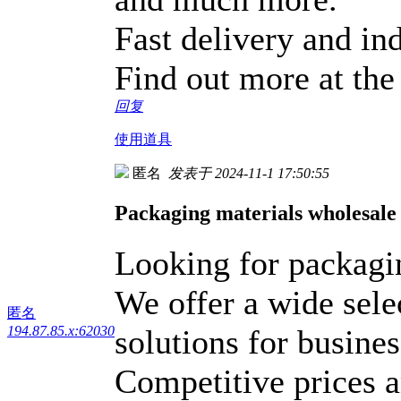
Fast delivery and ind
Find out more at the
回复
使用道具
匿名
发表于 2024-11-1 17:50:55
Packaging materials wholesale
Looking for packagin
We offer a wide sele
匿名
solutions for busine
194.87.85.x:62030
Competitive prices a