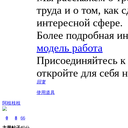
труда и о том, как 
интересной сфере.
Более подробная и
модель работа
Присоединяйтесь к
откройте для себя 
回复
使用道具
阿枝枝枝
0
8
66
主题
帖子
积分