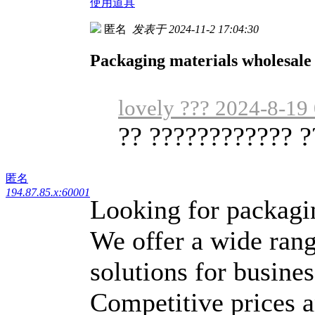
使用道具
匿名
发表于 2024-11-2 17:04:30
Packaging materials wholesale
lovely ??? 2024-8-19
?? ???????????? ?
匿名
194.87.85.x:60001
Looking for packagi
We offer a wide rang
solutions for busine
Competitive prices a