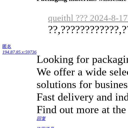
queithl ??? 2024-8-17
??,????????????,?
匿名
194.87.85.x:59736
Looking for packagin
We offer a wide sele
solutions for busine
Fast delivery and ind
Find out more at the
回复