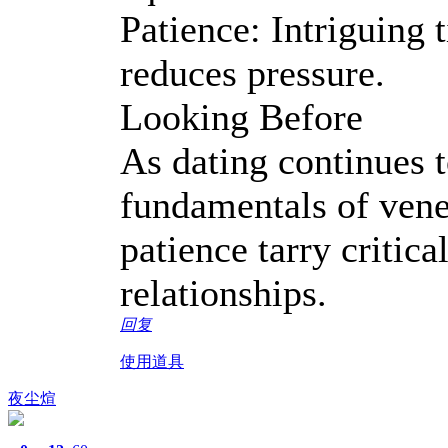
Patience: Intriguing 
reduces pressure.
Looking Before
As dating continues t
fundamentals of ven
patience tarry critic
relationships.
回复
使用道具
夜尘煊