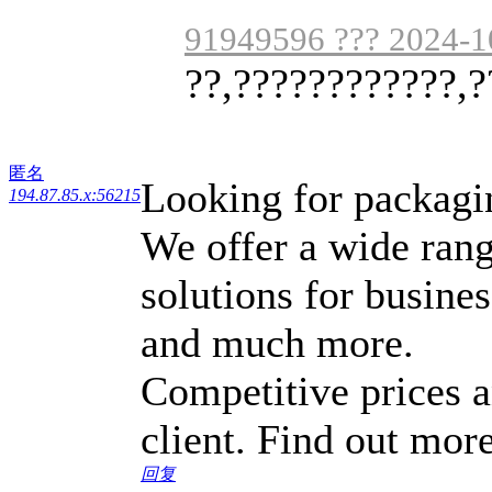
91949596 ??? 2024-1
??,????????????,?
匿名
Looking for packagi
194.87.85.x:56215
We offer a wide rang
solutions for busine
and much more.
Competitive prices a
client. Find out more
回复