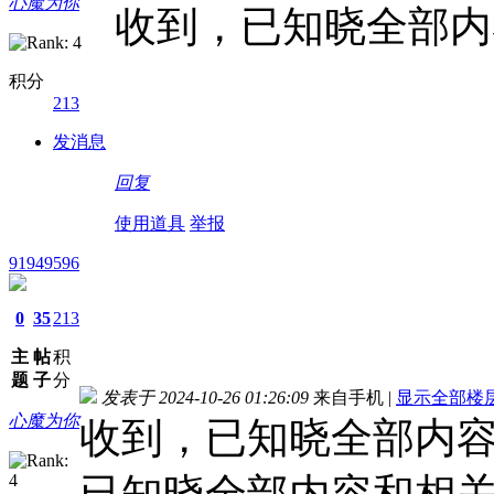
心魔为你
收到，已知晓全部内
积分
213
发消息
回复
使用道具
举报
91949596
0
35
213
主
帖
积
题
子
分
发表于 2024-10-26 01:26:09
来自手机
|
显示全部楼
心魔为你
收到，已知晓全部内
已知晓全部内容和相