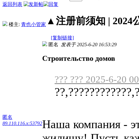
返回列表
▲注册前须知 | 2024
楼主:
青也小管家
[复制链接]
匿名
发表于 2025-6-20 16:53:29
Строительство домов
??? ??? 2025-6-20 0
??,????????????,
匿名
Наша компания - э
89.110.116.x:53792
жилищу! Пусть каж