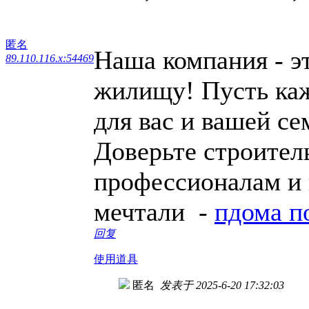
匿名
Наша компания - э
89.110.116.x:54469
жилищу! Пусть каж
для вас и вашей се
Доверьте строител
профессионалам и 
мечтали -
пдома п
回复
使用道具
匿名
发表于 2025-6-20 17:32:03