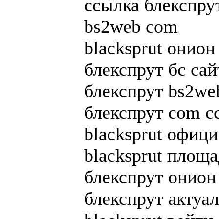
ссылка блекспру
bs2web com
blacksprut онион
блекспрут бс сайт
блекспрут bs2we
блекспрут com с
blacksprut офици
blacksprut площа
блекспрут онион
блекспрут актуа