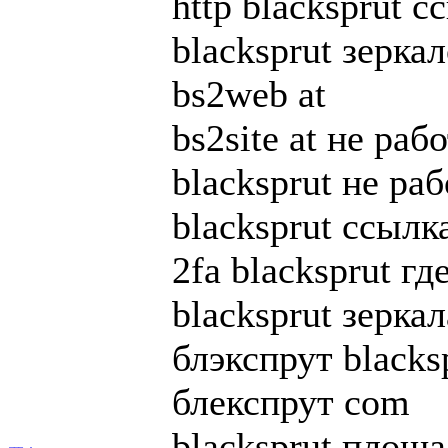
http blacksprut с
blacksprut зерк
bs2web at
bs2site at не раб
blacksprut не ра
blacksprut ссылк
2fa blacksprut гд
blacksprut зеркал
блэкспрут blacks
блекспрут com
blacksprut площ