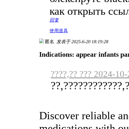
как открыть ссыл
回复
使用道具
匿名
发表于 2025-6-20 18:19:28
Indications: appear infants pa
????,?? ??? 2024-10-
??,????????????,
Discover reliable a
medications with o