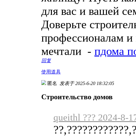
для вас и вашей се
Доверьте строител
профессионалам и 
мечтали -
пдома п
回复
使用道具
匿名
发表于 2025-6-20 18:32:05
Строительство домов
queithl ??? 2024-8-1
??,????????????,