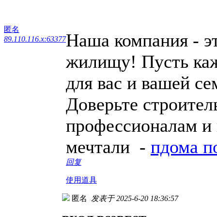
匿名
Наша компания - э
89.110.116.x:63377
жилищу! Пусть каж
для вас и вашей се
Доверьте строител
профессионалам и 
мечтали -
пдома п
回复
使用道具
匿名
发表于 2025-6-20 18:36:57