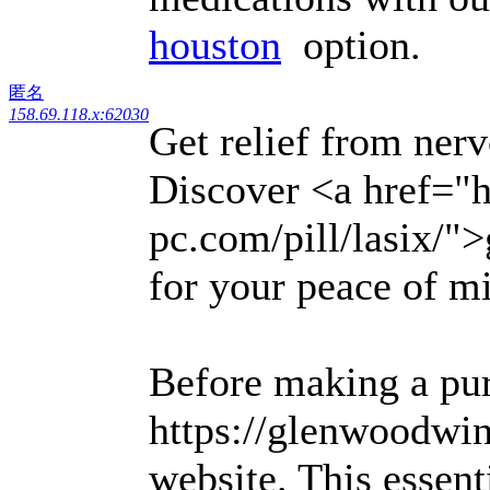
houston
option.
匿名
158.69.118.x:62030
Get relief from nerv
Discover <a href="ht
pc.com/pill/lasix/"
for your peace of m
Before making a pur
https://glenwoodwin
website. This essent