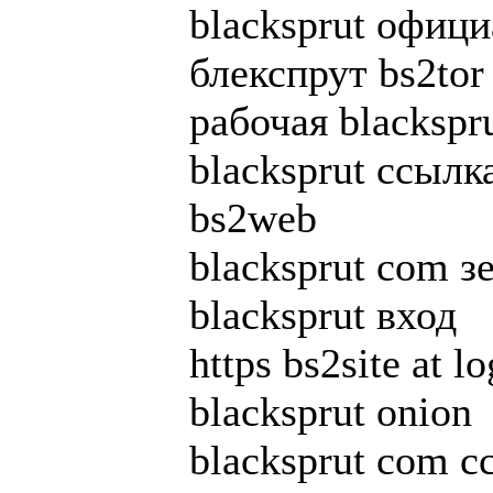
blacksprut офиц
блекспрут bs2tor 
рабочая blackspr
blacksprut ссылк
bs2web
blacksprut com з
blacksprut вход
https bs2site at lo
blacksprut onion
blacksprut com с