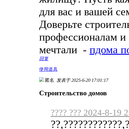
для вас и вашей се
Доверьте строител
профессионалам и 
мечтали -
пдома п
回复
使用道具
匿名
发表于 2025-6-20 17:01:17
Строительство домов
???? ??? 2024-8-19 
??,????????????,