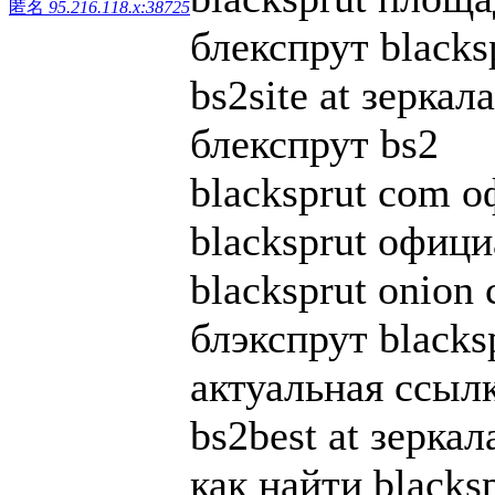
匿名
95.216.118.x:38725
блекспрут blacksp
bs2site at зеркала
блекспрут bs2
blacksprut com 
blacksprut офиц
blacksprut onion
блэкспрут blacksp
актуальная ссылк
bs2best at зеркал
как найти blacks