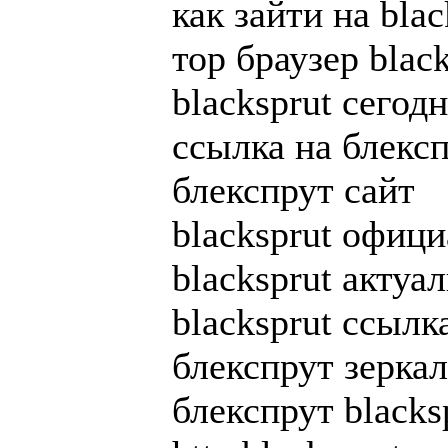
как зайти на blac
тор браузер black
blacksprut сегод
ссылка на блекс
блекспрут сайт
blacksprut офиц
blacksprut актуа
blacksprut ссылка
блекспрут зерка
блекспрут blacks