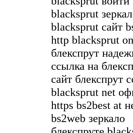
blacksprut войти
blacksprut зерк
blacksprut сайт bs
http blacksprut o
блекспрут наде
ссылка на блекспр
сайт блекспрут 
blacksprut net о
https bs2best at 
bs2web зеркало
блекспруте black