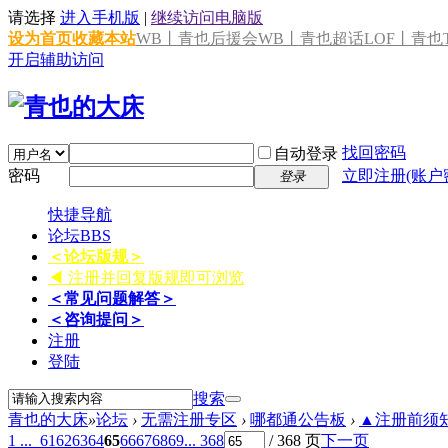
请选择
进入手机版
|
继续访问电脑版
设为首页
收藏本站
WB丨青也后援会
WB丨青也超话
LOF丨青也T
开启辅助访问
找回密码
自动登录
密码
立即注册(账户
登录
快捷导航
论坛
BBS
＜论坛版规＞
◀ 注册并回复版规即可浏览
＜常见问题解答＞
＜咨询提问＞
注册
登陆
搜索
青也的大床
»
论坛
›
无需注册专区
›
哪都通公告板
›
▲注册前须知 
1 ...
61
62
63
64
65
66
67
68
69
... 368
/ 368 页
下一页