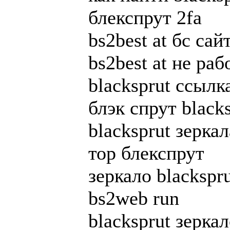
блекспрут 2fa
bs2best at бс сай
bs2best at не раб
blacksprut ссылк
блэк спрут blacks
blacksprut зеркал
тор блекспрут
зеркало blackspru
bs2web run
blacksprut зерк