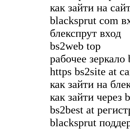
как зайти на сайт
blacksprut com в
блекспрут вход
bs2web top
рабочее зеркало 
https bs2site at с
как зайти на бле
как зайти через b
bs2best at регис
blacksprut подде