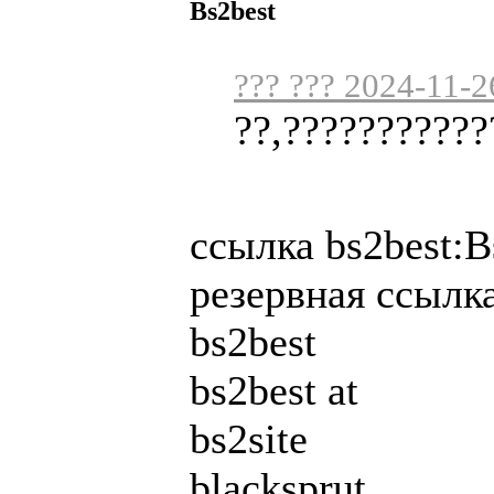
Bs2best
??? ??? 2024-11-2
??,???????????
ссылка bs2best:Bs
резервная ссылка
bs2best
bs2best at
bs2site
blacksprut