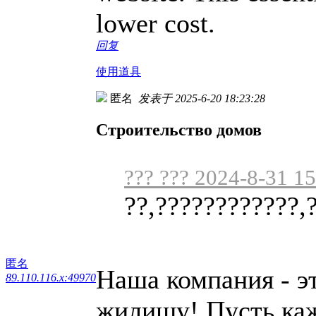
lower cost.
回复
使用道具
匿名
发表于 2025-6-20 18:23:28
Строительство домов
??? ??? 2024-8-31 1
??,????????????,
匿名
Наша компания - э
89.110.116.x:49970
жилищу! Пусть каж