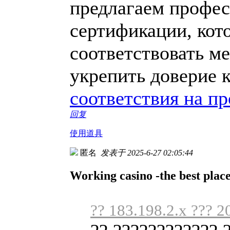
предлагаем профес
сертификации, кот
соответствовать м
укрепить доверие 
соответствия на п
回复
使用道具
匿名
发表于 2025-6-27 02:05:44
Working casino -the best place
?? 183.198.2.x ??? 2