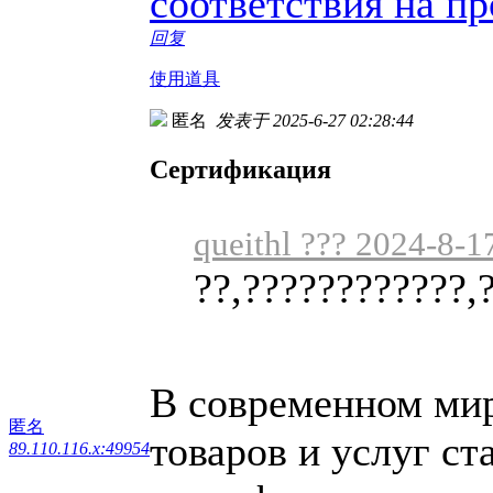
соответствия на п
回复
使用道具
匿名
发表于 2025-6-27 02:28:44
Сертификация
queithl ??? 2024-8-1
??,????????????,
В современном мире
匿名
товаров и услуг ст
89.110.116.x:49954