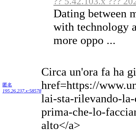
?? 5.42.103.x ??? 20
Dating between 
with technology a
more oppo ...
Circa un'ora fa ha g
href=https://www.un
匿名
195.26.237.x:58578
lai-sta-rilevando-l
prima-che-lo-faccian
alto</a>