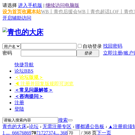
请选择
进入手机版
|
继续访问电脑版
设为首页
收藏本站
WB丨青也后援会
WB丨青也超话
LOF丨青也T
开启辅助访问
找回密码
自动登录
密码
立即注册(账户
登录
快捷导航
论坛
BBS
＜论坛版规＞
◀ 注册并回复版规即可浏览
＜常见问题解答＞
＜咨询提问＞
注册
登陆
搜索
青也的大床
»
论坛
›
无需注册专区
›
哪都通公告板
›
▲注册前须知 
1 ...
66
67
68
69
70
71
72
73
74
... 368
/ 368 页
下一页