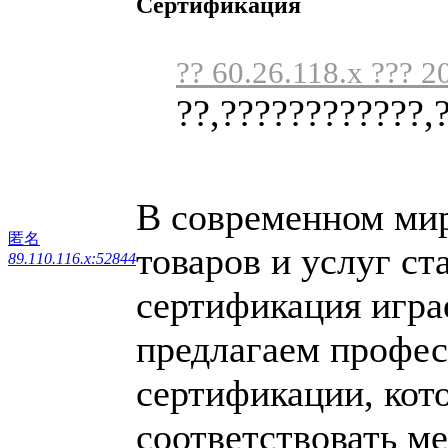
Сертификация
?? 60.26.118.x ??? 2
??,????????????,
В современном мире
匿名
товаров и услуг ст
89.110.116.x:52844
сертификация игра
предлагаем профес
сертификации, кот
соответствовать м