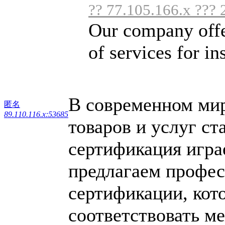
?? 77.105.166.x ???
Our company offer
of services for in
В современном мире
匿名
89.110.116.x:53685
товаров и услуг ст
сертификация игра
предлагаем профес
сертификации, кот
соответствовать м