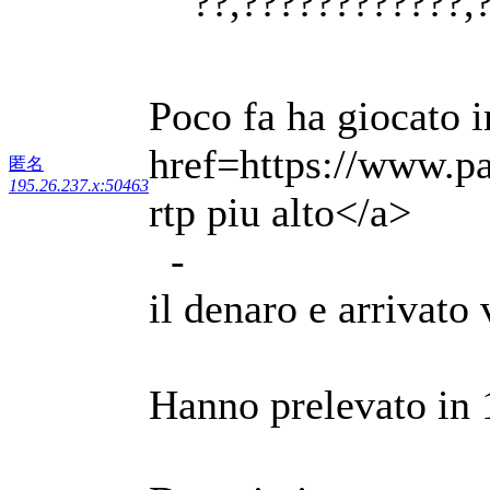
??,????????????,
Poco fa ha giocato i
href=https://www.p
匿名
195.26.237.x:50463
rtp piu alto</a>
-
il denaro e arrivato
Hanno prelevato in 