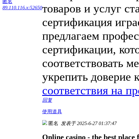
匿名
товаров и услуг ст
89.110.116.x:52650
сертификация игра
предлагаем профес
сертификации, кот
соответствовать м
укрепить доверие 
соответствия на п
回复
使用道具
匿名
发表于 2025-6-27 01:37:47
Online casino - the best place