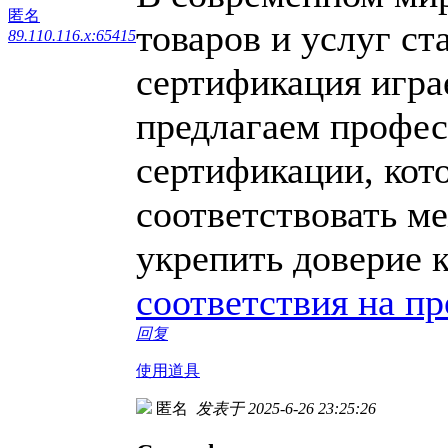
匿名
товаров и услуг ст
89.110.116.x:65415
сертификация игра
предлагаем профес
сертификации, кот
соответствовать м
укрепить доверие 
соответствия на п
回复
使用道具
匿名
发表于 2025-6-26 23:25:26