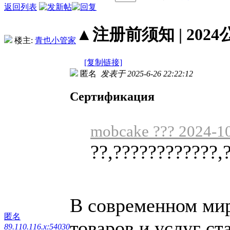
返回列表
▲注册前须知 | 2024
楼主:
青也小管家
[复制链接]
匿名
发表于 2025-6-26 22:22:12
Сертификация
mobcake ??? 2024-10
??,????????????,
В современном мире
匿名
товаров и услуг ст
89.110.116.x:54030