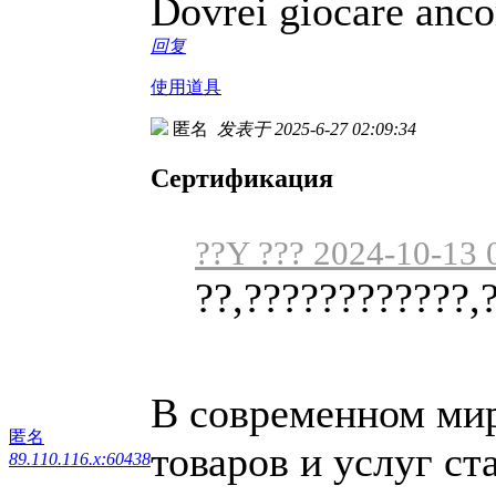
Dovrei giocare anco
回复
使用道具
匿名
发表于 2025-6-27 02:09:34
Сертификация
??Y ??? 2024-10-13 
??,????????????,
В современном мире
匿名
товаров и услуг ст
89.110.116.x:60438