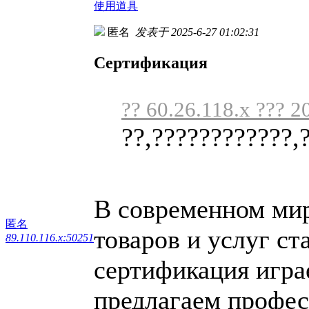
使用道具
匿名
发表于 2025-6-27 01:02:31
Сертификация
?? 60.26.118.x ??? 2
??,????????????,
В современном мире
匿名
товаров и услуг ст
89.110.116.x:50251
сертификация игра
предлагаем профес