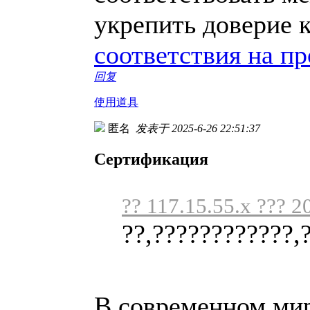
укрепить доверие 
соответствия на п
回复
使用道具
匿名
发表于 2025-6-26 22:51:37
Сертификация
?? 117.15.55.x ??? 2
??,????????????,
В современном мире