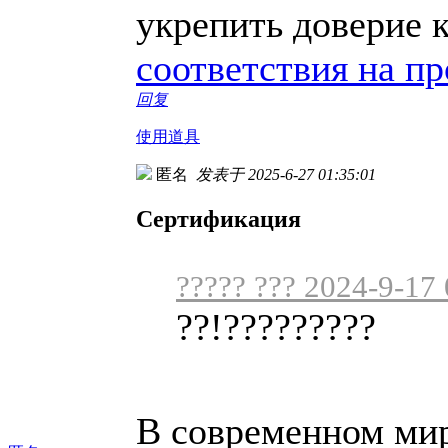
укрепить доверие 
соответствия на п
回复
使用道具
匿名
发表于 2025-6-27 01:35:01
Сертификация
????? ??? 2024-9-17
??!?????????
В современном мире