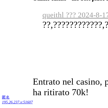
queithl ??? 2024-8-1
??,????????????,
Entrato nel casino, 
ha ritirato 70k!
匿名
195.26.237.x:51607