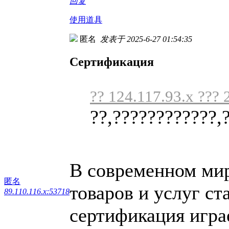
回复
使用道具
匿名
发表于 2025-6-27 01:54:35
Сертификация
?? 124.117.93.x ??? 
??,????????????,
В современном мире
匿名
товаров и услуг ст
89.110.116.x:53718
сертификация игра