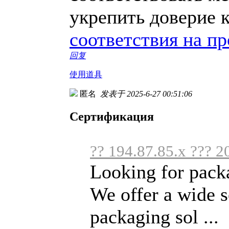
укрепить доверие 
соответствия на п
回复
使用道具
匿名
发表于 2025-6-27 00:51:06
Сертификация
?? 194.87.85.x ??? 2
Looking for packa
We offer a wide s
packaging sol ...