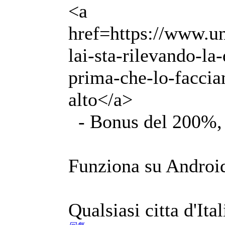
<a
href=https://www.un
lai-sta-rilevando-l
prima-che-lo-faccian
alto</a>
- Bonus del 200%, 
Funziona su Androi
Qualsiasi citta d'Ita