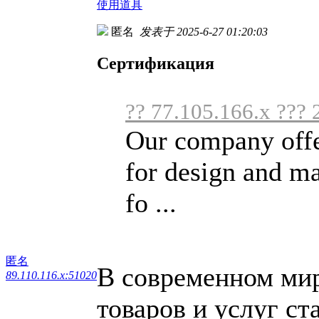
使用道具
匿名
发表于 2025-6-27 01:20:03
Сертификация
?? 77.105.166.x ???
Our company offer
for design and m
fo ...
匿名
В современном мире
89.110.116.x:51020
товаров и услуг ст