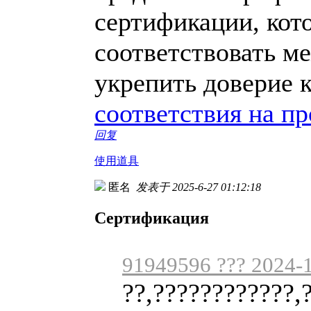
сертификации, кот
соответствовать м
укрепить доверие 
соответствия на п
回复
使用道具
匿名
发表于 2025-6-27 01:12:18
Сертификация
91949596 ??? 2024-1
??,????????????,?