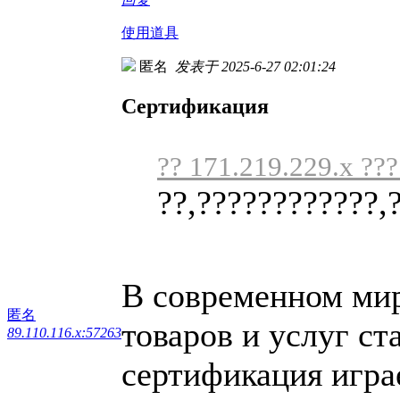
使用道具
匿名
发表于 2025-6-27 02:01:24
Сертификация
?? 171.219.229.x ??
??,????????????,
В современном мире
匿名
товаров и услуг ст
89.110.116.x:57263
сертификация игра