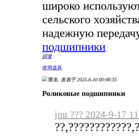
широко используют
сельского хозяйств
надежную передачу
подшипники
回复
使用道具
匿名
发表于 2025-6-10 00:48:35
Роликовые подшипники
jmt ??? 2024-9-17 11
??,????????????,