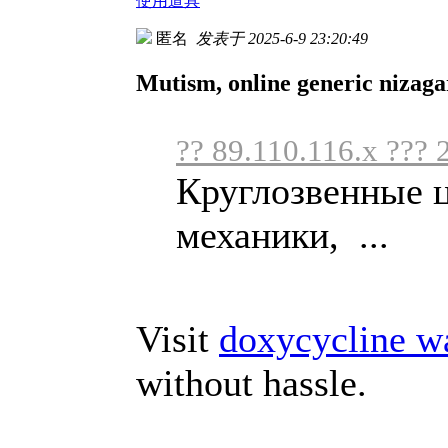
使用道具
匿名
发表于 2025-6-9 23:20:49
Mutism, online generic nizagar
?? 89.110.116.x ??? 
Круглозвенные ц
механики, ...
Visit
doxycycline w
without hassle.