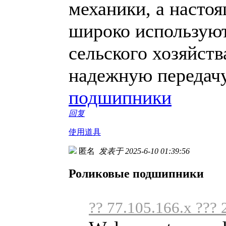
механики, а настоя
широко используют
сельского хозяйств
надежную передачу
подшипники
回复
使用道具
匿名
发表于 2025-6-10 01:39:56
Роликовые подшипники
?? 77.105.166.x ???