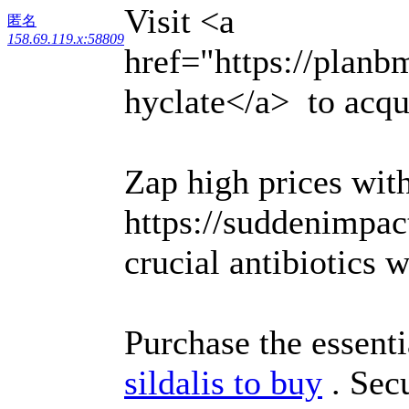
Visit <a
匿名
158.69.119.x:58809
href="https://plan
hyclate</a> to acqui
Zap high prices wit
https://suddenimpac
crucial antibiotics 
Purchase the essentia
sildalis to buy
. Secu