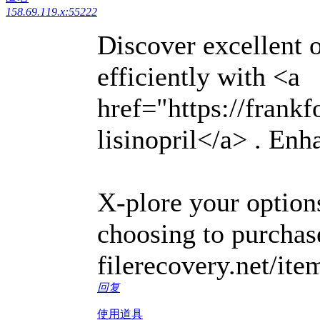
158.69.119.x:55222
Discover excellent 
efficiently with <a
href="https://frankf
lisinopril</a> . En
X-plore your optio
choosing to purchas
filerecovery.net/ite
回复
使用道具