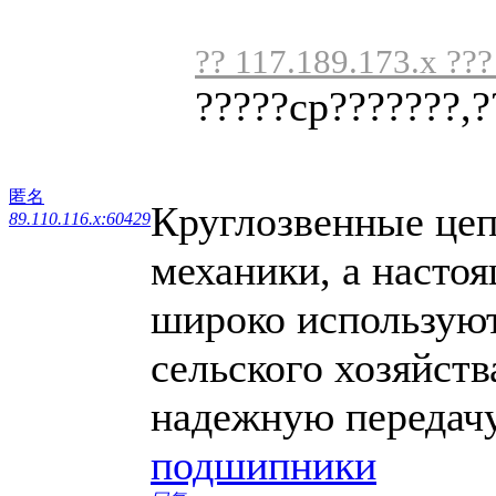
?? 117.189.173.x ??
?????cp???????,?
匿名
Круглозвенные цеп
89.110.116.x:60429
механики, а настоя
широко используют
сельского хозяйств
надежную передачу
подшипники