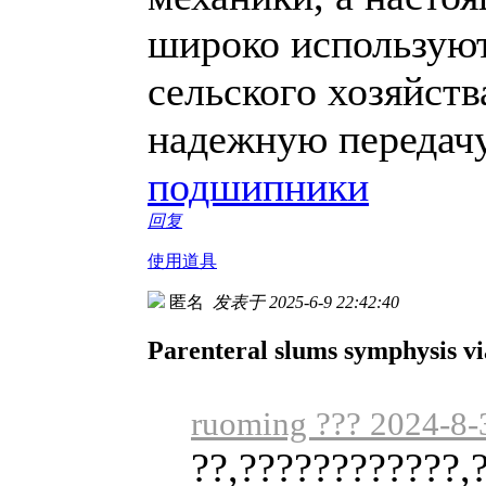
широко используют
сельского хозяйств
надежную передачу
подшипники
回复
使用道具
匿名
发表于 2025-6-9 22:42:40
Parenteral slums symphysis via
ruoming ??? 2024-8-
??,????????????,