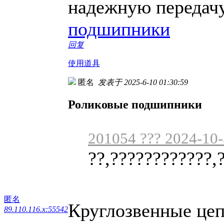
надежную передачу
подшипники
回复
使用道具
匿名
发表于 2025-6-10 01:30:59
Роликовые подшипники
201054 ??? 2024-10-
??,????????????,
匿名
Круглозвенные цеп
89.110.116.x:55542