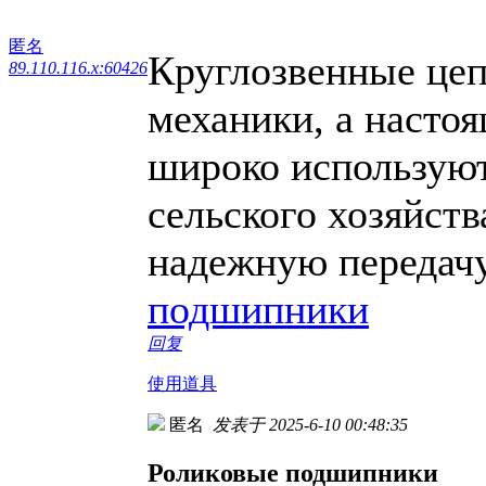
匿名
Круглозвенные цеп
89.110.116.x:60426
механики, а настоя
широко используют
сельского хозяйств
надежную передачу
подшипники
回复
使用道具
匿名
发表于 2025-6-10 00:48:35
Роликовые подшипники