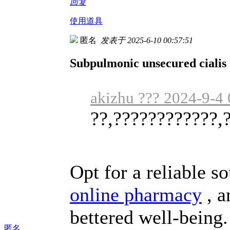
回复
使用道具
匿名
发表于 2025-6-10 00:57:51
Subpulmonic unsecured cialis t
akizhu ??? 2024-9-4 
??,????????????,
Opt for a reliable s
online pharmacy
, a
bettered well-being.
匿名