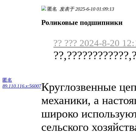
匿名
发表于 2025-6-10 01:09:13
Роликовые подшипники
?? ??? 2024-8-20 12:
??,????????????,
匿名
Круглозвенные цеп
89.110.116.x:56007
механики, а настоя
широко используют
сельского хозяйств