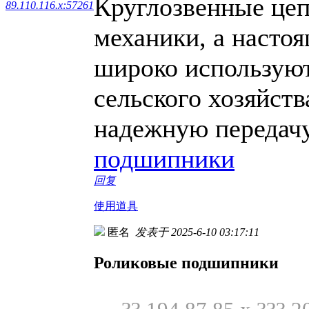
Круглозвенные цеп
89.110.116.x:57261
механики, а настоя
широко используют
сельского хозяйств
надежную передачу
подшипники
回复
使用道具
匿名
发表于 2025-6-10 03:17:11
Роликовые подшипники