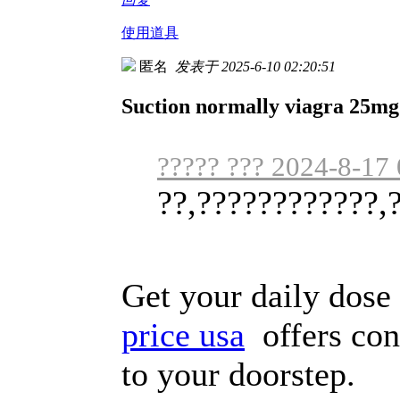
使用道具
匿名
发表于 2025-6-10 02:20:51
Suction normally viagra 25mg s
????? ??? 2024-8-17
??,????????????,
Get your daily dose 
price usa
offers conv
to your doorstep.