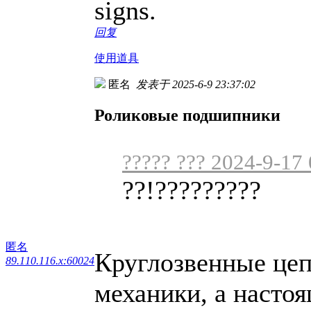
signs.
回复
使用道具
匿名
发表于 2025-6-9 23:37:02
Роликовые подшипники
????? ??? 2024-9-17
??!?????????
匿名
Круглозвенные цеп
89.110.116.x:60024
механики, а настоя