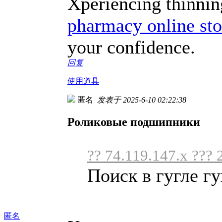
Xperiencing thinning
pharmacy online sto
your confidence.
回复
使用道具
匿名
发表于 2025-6-10 02:22:38
Роликовые подшипники
?? 74.119.147.x ??? 
Поиск в гугле гу
匿名