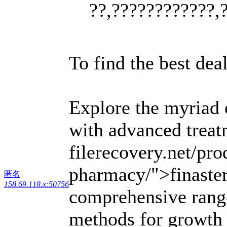
??,????????????,
To find the best dea
Explore the myriad 
with advanced treat
filerecovery.net/pro
pharmacy/">finaste
匿名
158.69.118.x:50756
comprehensive range
methods for growth v