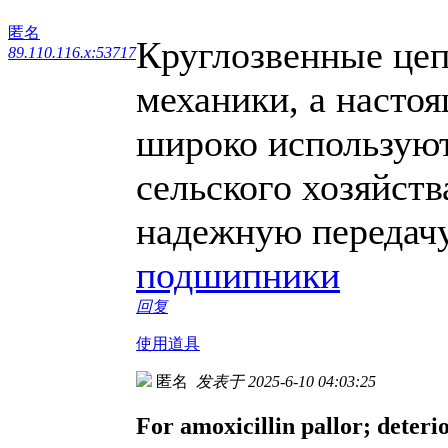
匿名
Круглозвенные цеп
89.110.116.x:53717
механики, а настоя
широко используют
сельского хозяйств
надежную передачу
подшипники
回复
使用道具
匿名
发表于 2025-6-10 04:03:25
For amoxicillin pallor; deterior