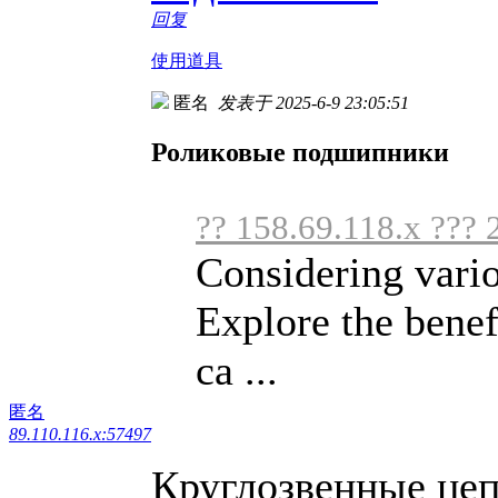
回复
使用道具
匿名
发表于 2025-6-9 23:05:51
Роликовые подшипники
?? 158.69.118.x ??? 
Considering vari
Explore the benef
ca ...
匿名
89.110.116.x:57497
Круглозвенные цеп