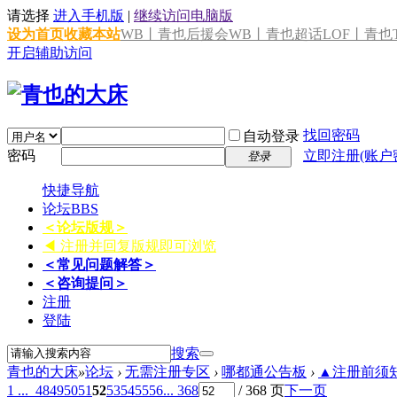
请选择
进入手机版
|
继续访问电脑版
设为首页
收藏本站
WB丨青也后援会
WB丨青也超话
LOF丨青也T
开启辅助访问
找回密码
自动登录
密码
立即注册(账户
登录
快捷导航
论坛
BBS
＜论坛版规＞
◀ 注册并回复版规即可浏览
＜常见问题解答＞
＜咨询提问＞
注册
登陆
搜索
青也的大床
»
论坛
›
无需注册专区
›
哪都通公告板
›
▲注册前须知 
1 ...
48
49
50
51
52
53
54
55
56
... 368
/ 368 页
下一页