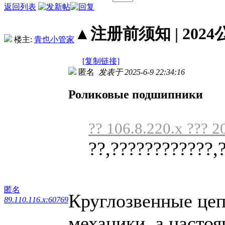
返回列表
▲注册前须知 | 2024
楼主:
青也小管家
[复制链接]
匿名
发表于 2025-6-9 22:34:16
Роликовые подшипники
?? 106.8.220.x ??? 2
??,????????????,
匿名
Круглозвенные цеп
89.110.116.x:60769
механики, а настоя