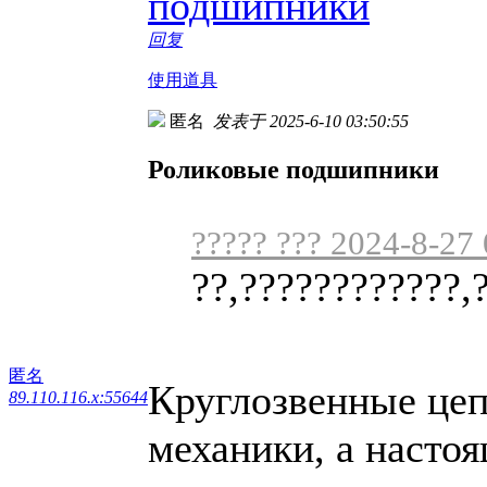
подшипники
回复
使用道具
匿名
发表于 2025-6-10 03:50:55
Роликовые подшипники
????? ??? 2024-8-27
??,????????????,
匿名
Круглозвенные цеп
89.110.116.x:55644
механики, а настоя