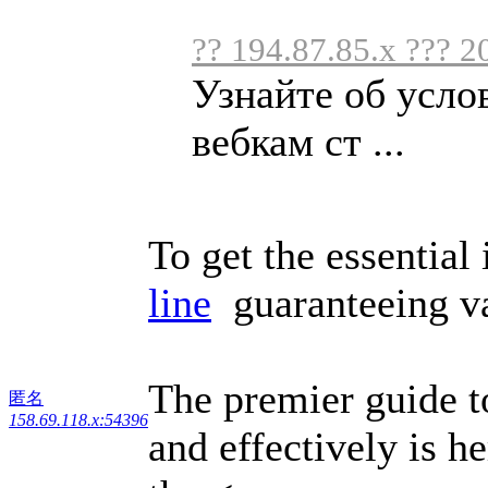
?? 194.87.85.x ??? 2
Узнайте об усло
вебкам ст ...
To get the essential
line
guaranteeing va
The premier guide t
匿名
158.69.118.x:54396
and effectively is h