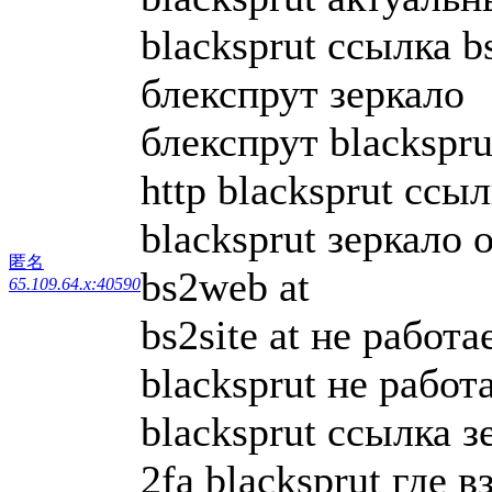
blacksprut ссылка bs
блекспрут зеркало
блекспрут blackspru
http blacksprut ссы
blacksprut зеркало
匿名
bs2web at
65.109.64.x:40590
bs2site at не работа
blacksprut не работ
blacksprut ссылка з
2fa blacksprut где в