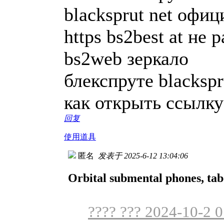
blacksprut net офи
https bs2best at не 
bs2web зеркало
блекспруте blacksp
как открыть ссылку
回复
使用道具
匿名
发表于 2025-6-12 13:04:06
Orbital submental phones, tab
???? ??? 2024-10-2 