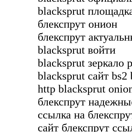
blacksprut площадк
блекспрут онион
блекспрут актуаль
blacksprut войти
blacksprut зеркало
blacksprut сайт bs2 
http blacksprut onio
блекспрут надежны
ссылка на блекспрут
сайт блекспрут ссы