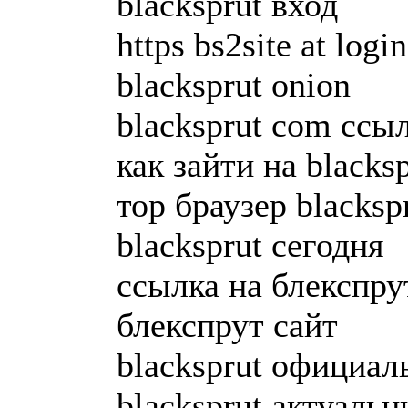
blacksprut вход
https bs2site at login
blacksprut onion
blacksprut com ссы
как зайти на blacksp
тор браузер blacksp
blacksprut сегодня
ссылка на блекспру
блекспрут сайт
blacksprut официал
blacksprut актуаль