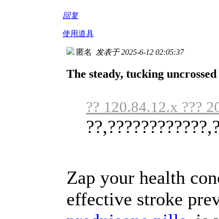
回复
使用道具
匿名
发表于 2025-6-12 02:05:37
The steady, tucking uncrossed 
?? 120.84.12.x ??? 2
??,????????????,
Zap your health con
effective stroke pre