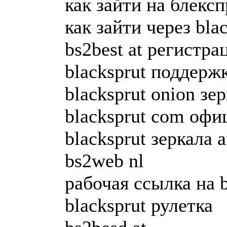
как зайти на блексп
как зайти через bla
bs2best at регистра
blacksprut поддерж
blacksprut onion зе
blacksprut com офи
blacksprut зеркала 
bs2web nl
рабочая ссылка на b
blacksprut рулетка