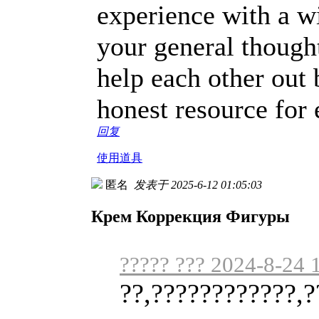
experience with a wi
your general thought
help each other out 
honest resource for 
回复
使用道具
匿名
发表于 2025-6-12 01:05:03
Крем Коррекция Фигуры
????? ??? 2024-8-24 
??,????????????,?