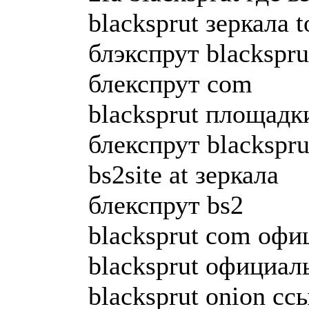
blacksprut зеркала t
блэкспрут blackspru
блекспрут com
blacksprut площадк
блекспрут blackspru
bs2site at зеркала
блекспрут bs2
blacksprut com оф
blacksprut официал
blacksprut onion сс