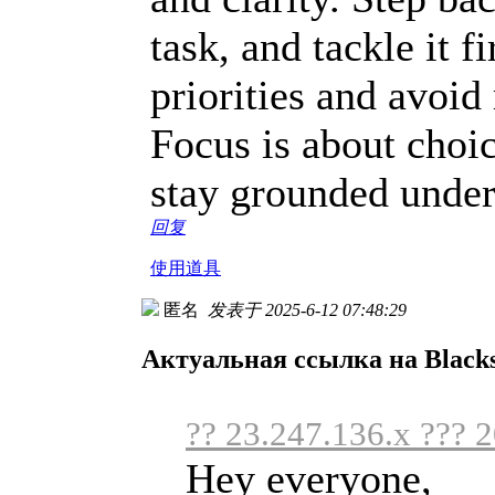
task, and tackle it f
priorities and avoid 
Focus is about choic
stay grounded under 
回复
使用道具
匿名
发表于 2025-6-12 07:48:29
Актуальная ссылка на Blacksp
?? 23.247.136.x ??? 
Hey everyone,