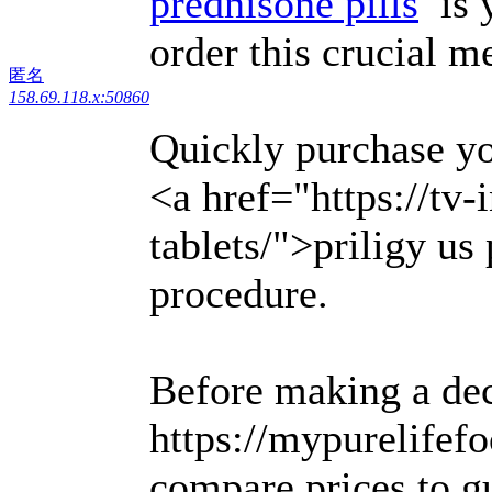
prednisone pills
is y
order this crucial me
匿名
158.69.118.x:50860
Quickly purchase yo
<a href="https://tv-
tablets/">priligy us
procedure.
Before making a dec
https://mypurelife
compare prices to g