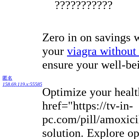
???????????
Zero in on savings w
your
viagra without 
ensure your well-bei
匿名
158.69.119.x:55585
Optimize your healt
href="https://tv-in-
pc.com/pill/amoxici
solution. Explore o