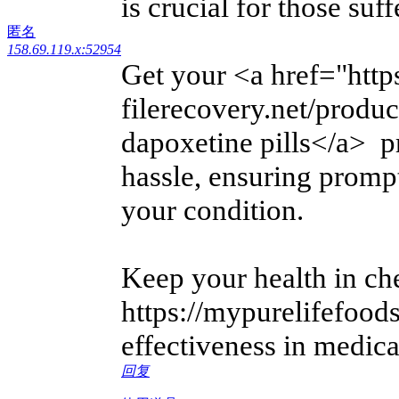
is crucial for those suff
匿名
158.69.119.x:52954
Get your <a href="http
filerecovery.net/produ
dapoxetine pills</a> p
hassle, ensuring promp
your condition.
Keep your health in ch
https://mypurelifefoods
effectiveness in medica
回复