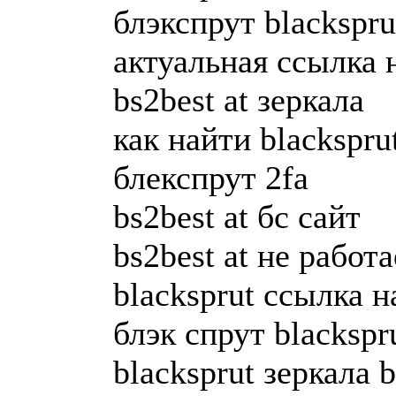
блэкспрут blacksprut
актуальная ссылка н
bs2best at зеркала
как найти blackspru
блекспрут 2fa
bs2best at бс сайт
bs2best at не работа
blacksprut ссылка н
блэк спрут blackspru
blacksprut зеркала b