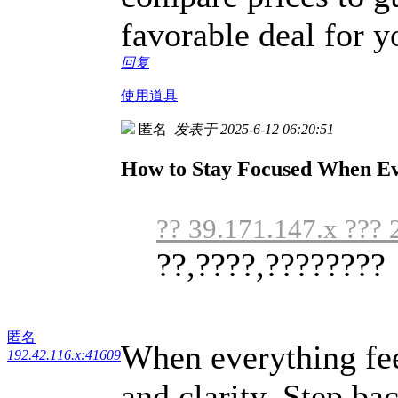
favorable deal for y
回复
使用道具
匿名
发表于 2025-6-12 06:20:51
How to Stay Focused When Ev
?? 39.171.147.x ??? 
??,????,????????
匿名
When everything feel
192.42.116.x:41609
and clarity. Step ba