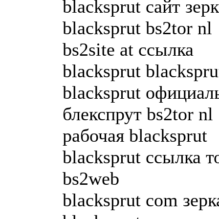
blacksprut сайт зер
blacksprut bs2tor nl
bs2site at ссылка
blacksprut blackspru
blacksprut официал
блекспрут bs2tor nl
рабочая blacksprut
blacksprut ссылка т
bs2web
blacksprut com зерк