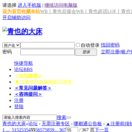
请选择
进入手机版
|
继续访问电脑版
设为首页
收藏本站
WB丨青也后援会
WB丨青也超话
LOF丨青也T
开启辅助访问
找回密码
自动登录
密码
立即注册(账户
登录
快捷导航
论坛
BBS
＜论坛版规＞
◀ 注册并回复版规即可浏览
＜常见问题解答＞
＜咨询提问＞
注册
登陆
搜索
青也的大床
»
论坛
›
无需注册专区
›
哪都通公告板
›
▲注册前须知 
1 ...
51
52
53
54
55
56
57
58
59
... 367
/ 367 页
下一页