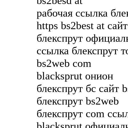
bs2besd at
рабочая ссылка бле
https bs2best at сайт
блекспрут официал
ссылка блекспрут т
bs2web com
blacksprut онион
блекспрут бс сайт bs
блекспрут bs2web
блекспрут com ссы
blacksprut официаль