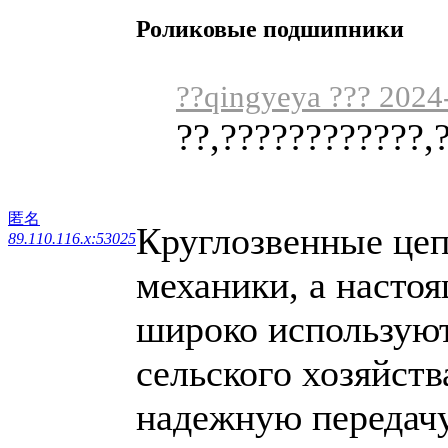
Роликовые подшипники
??qingyeya ??? 2024
??,????????????,
匿名
Круглозвенные цеп
89.110.116.x:53025
механики, а настоя
широко используют
сельского хозяйств
надежную передачу