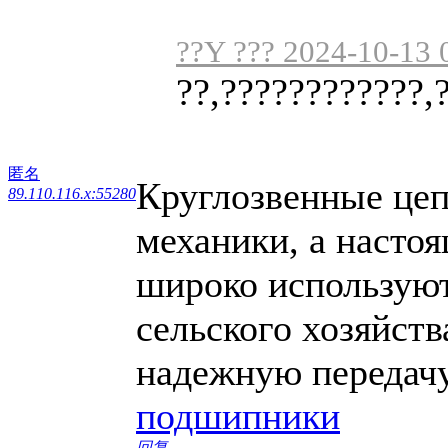
??Y ??? 2024-10-13 
??,????????????,
匿名
Круглозвенные цеп
89.110.116.x:55280
механики, а настоя
широко используют
сельского хозяйств
надежную передачу
подшипники
回复