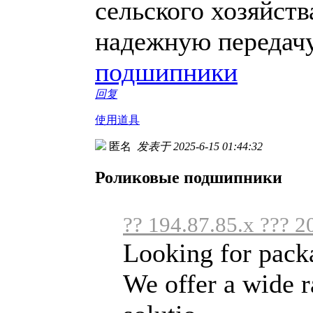
сельского хозяйств
надежную передачу
подшипники
回复
使用道具
匿名
发表于 2025-6-15 01:44:32
Роликовые подшипники
?? 194.87.85.x ??? 2
Looking for packa
We offer a wide r