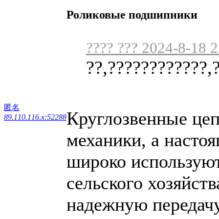
Роликовые подшипники
???? ??? 2024-8-18 
??,????????????,
匿名
Круглозвенные цеп
89.110.116.x:52288
механики, а настоя
широко используют
сельского хозяйств
надежную передачу