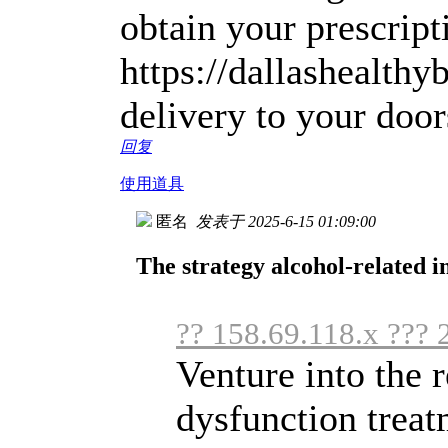
obtain your prescript
https://dallashealthy
delivery to your door
回复
使用道具
匿名
发表于 2025-6-15 01:09:00
The strategy alcohol-related i
?? 158.69.118.x ??? 
Venture into the r
dysfunction treatm