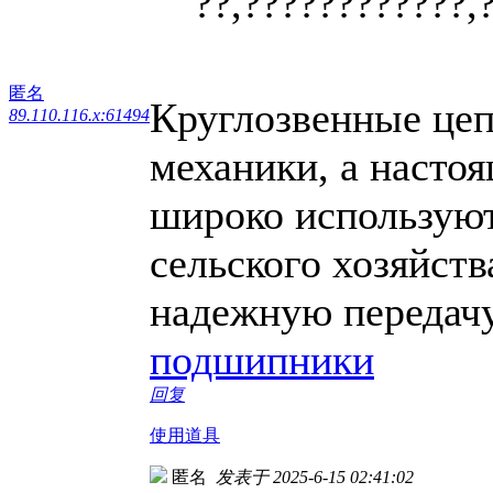
??,????????????,
匿名
Круглозвенные цеп
89.110.116.x:61494
механики, а настоя
широко используют
сельского хозяйств
надежную передачу
подшипники
回复
使用道具
匿名
发表于 2025-6-15 02:41:02