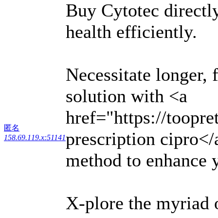
Buy Cytotec directl
health efficiently.
Necessitate longer, 
solution with <a
href="https://toopr
匿名
prescription cipro</
158.69.119.x:51141
method to enhance 
X-plore the myriad 