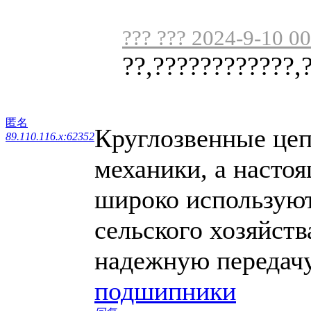
??? ??? 2024-9-10 0
??,????????????,
匿名
Круглозвенные цеп
89.110.116.x:62352
механики, а настоя
широко используют
сельского хозяйств
надежную передачу
подшипники