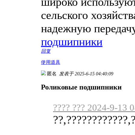
широко используют
сельского хозяйств
надежную передачу
подшипники
回复
使用道具
匿名
发表于 2025-6-15 04:40:09
Роликовые подшипники
???? ??? 2024-9-13 
??,????????????,