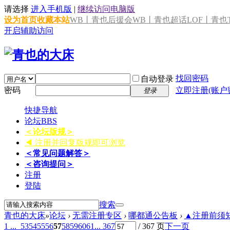
请选择
进入手机版
|
继续访问电脑版
设为首页
收藏本站
WB丨青也后援会
WB丨青也超话
LOF丨青也T
开启辅助访问
找回密码
自动登录
密码
立即注册(账户
登录
快捷导航
论坛
BBS
＜论坛版规＞
◀ 注册并回复版规即可浏览
＜常见问题解答＞
＜咨询提问＞
注册
登陆
搜索
青也的大床
»
论坛
›
无需注册专区
›
哪都通公告板
›
▲注册前须知 
1 ...
53
54
55
56
57
58
59
60
61
... 367
/ 367 页
下一页