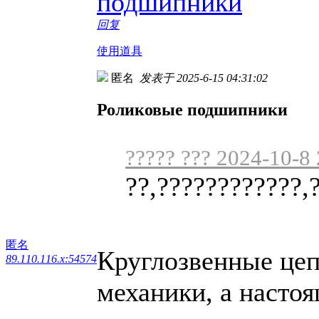
подшипники
回复
使用道具
匿名
发表于 2025-6-15 04:31:02
Роликовые подшипники
????? ??? 2024-10-8
??,????????????,
匿名
Круглозвенные цеп
89.110.116.x:54574
механики, а настоя