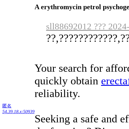
A erythromycin petrol psychoger
sll88692012 ??? 2024
??,????????????,?
Your search for affo
quickly obtain
erecta
reliability.
匿名
54.39.18.x:50939
Seeking a safe and eff