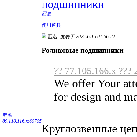
подшипники
回复
使用道具
匿名
发表于 2025-6-15 01:56:22
Роликовые подшипники
?? 77.105.166.x ??? 
We offer Your atte
for design and ma
匿名
89.110.116.x:60705
Круглозвенные цеп