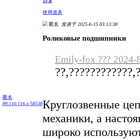
回复
使用道具
匿名
发表于 2025-6-15 03:13:38
Роликовые подшипники
Emily-fox ??? 2024-
??,????????????,
匿名
Круглозвенные цеп
89.110.116.x:58538
механики, а настоя
широко используют