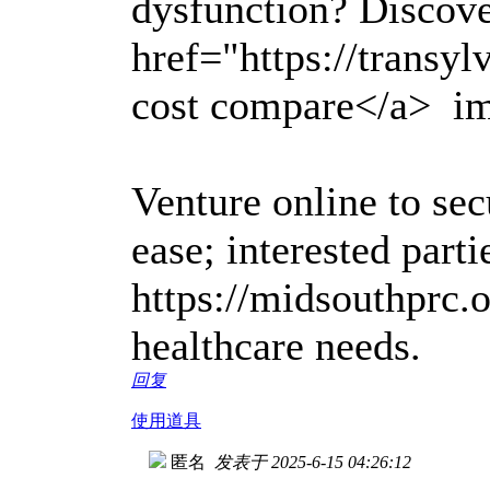
dysfunction? Discove
href="https://transylv
cost compare</a> im
Venture online to sec
ease; interested parti
https://midsouthprc.
healthcare needs.
回复
使用道具
匿名
发表于 2025-6-15 04:26:12