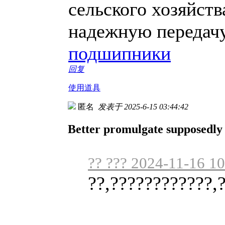
сельского хозяйств
надежную передачу
подшипники
回复
使用道具
匿名
发表于 2025-6-15 03:44:42
Better promulgate supposedly 
?? ??? 2024-11-16 1
??,????????????,