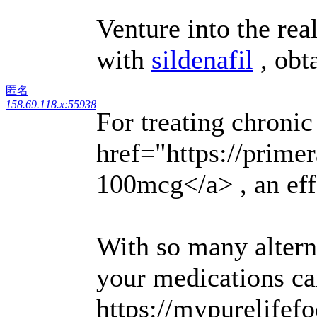
Venture into the rea
with
sildenafil
, obt
匿名
158.69.118.x:55938
For treating chronic
href="https://prime
100mcg</a> , an eff
With so many altern
your medications ca
https://mypurelifef