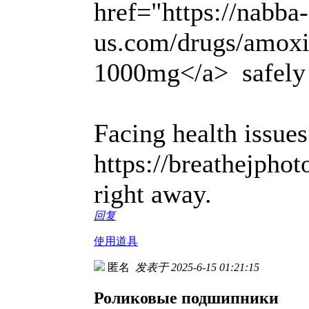
href="https://nabba-
us.com/drugs/amoxic
1000mg</a> safely 
Facing health issue
https://breathejphot
right away.
回复
使用道具
匿名
发表于 2025-6-15 01:21:15
Роликовые подшипники