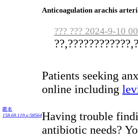
Anticoagulation arachis arteri
??? ??? 2024-9-10 0
??,????????????,
Patients seeking anx
online including
lev
匿名
Having trouble findi
158.69.119.x:58564
antibiotic needs? Y