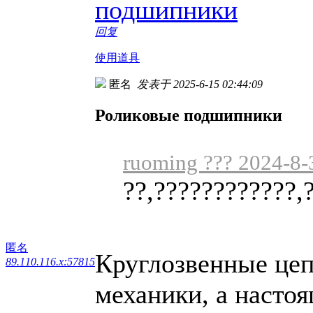
подшипники
回复
使用道具
匿名
发表于 2025-6-15 02:44:09
Роликовые подшипники
ruoming ??? 2024-8-
??,????????????,
匿名
Круглозвенные цеп
89.110.116.x:57815
механики, а настоя