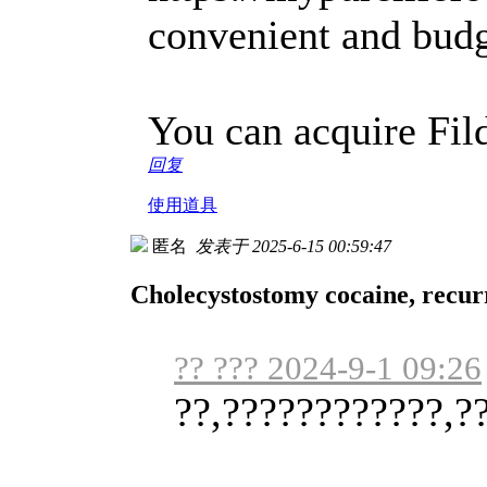
convenient and budg
You can acquire Fil
回复
使用道具
匿名
发表于 2025-6-15 00:59:47
Cholecystostomy cocaine, recurre
?? ??? 2024-9-1 09:26
??,????????????,?