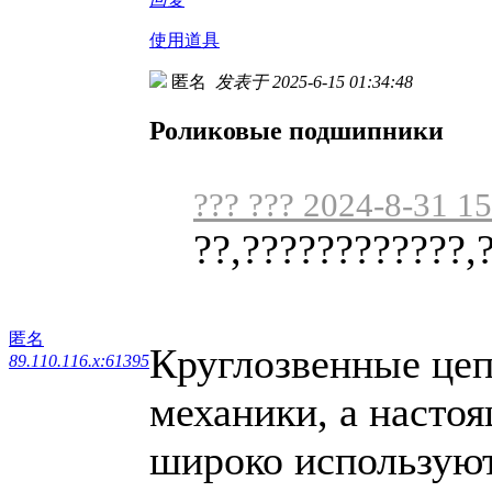
使用道具
匿名
发表于 2025-6-15 01:34:48
Роликовые подшипники
??? ??? 2024-8-31 1
??,????????????,
匿名
Круглозвенные цеп
89.110.116.x:61395
механики, а настоя
широко используют