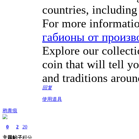
countries, including
For more informatio
габионы от произв
Explore our collecti
coin that will tell y
and traditions aroun
回复
使用道具
鸦青痕
0
2
20
主题
帖子
积分