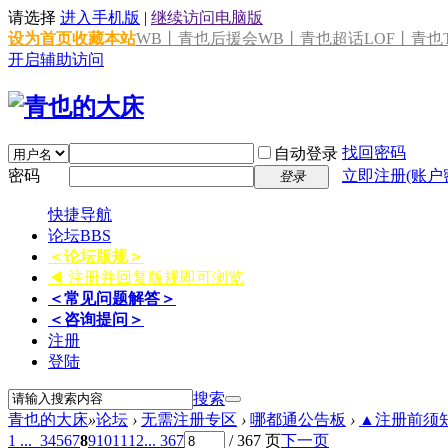
请选择
进入手机版
|
继续访问电脑版
设为首页
收藏本站
WB丨青也后援会
WB丨青也超话
LOF丨青也T
开启辅助访问
找回密码
自动登录
密码
立即注册(账户
登录
快捷导航
论坛
BBS
＜论坛版规＞
◀ 注册并回复版规即可浏览
＜常见问题解答＞
＜咨询提问＞
注册
登陆
搜索
青也的大床
»
论坛
›
无需注册专区
›
哪都通公告板
›
▲注册前须知 
1 ...
3
4
5
6
7
8
9
10
11
12
... 367
/ 367 页
下一页