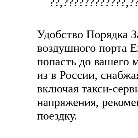
??,????????????,?
Удобство Порядка За
воздушного порта Е
попасть до вашего м
из в России, снабжа
включая такси-серв
напряжения, рекоме
поездку.