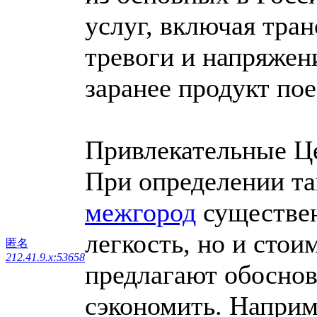
услуг, включая тран
тревоги и напряжен
заранее продукт пое
Привлекательные Ц
При определении т
межгород
существен
легкость, но и сто
匿名
212.41.9.x:53658
предлагают обоснов
сэкономить. Наприм