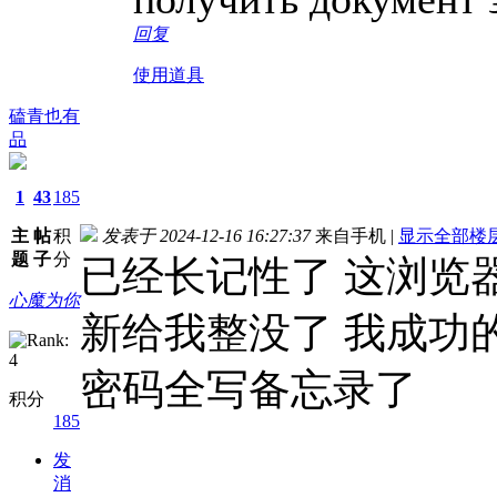
回复
使用道具
磕青也有
品
1
43
185
主
帖
积
发表于 2024-12-16 16:27:37
来自手机
|
显示全部楼
题
子
分
已经长记性了 这浏览
心魔为你
新给我整没了 我成功
密码全写备忘录了
积分
185
发
消