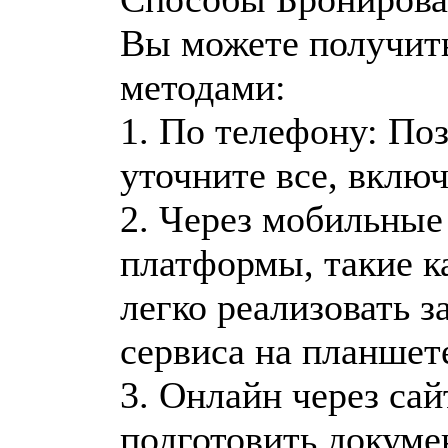
Вы можете получит
методами:
1. По телефону: По
уточните все, включ
2. Через мобильны
платформы, такие к
легко реализовать 
сервиса на планшет
3. Онлайн через сай
подготовить докуме