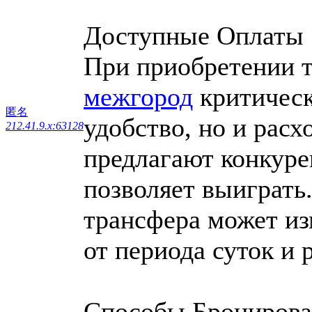
Доступные Оплаты
При приобретении 
межгород
критическ
匿名
удобство, но и рас
212.41.9.x:63128
предлагают конкуре
позволяет выиграть
трансфера может и
от периода суток и 
Способы Бронирова