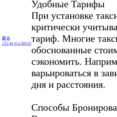
Удобные Тарифы
При установке такс
критически учитыват
тариф. Многие такс
匿名
212.41.9.x:50125
обоснованные стоим
сэкономить. Наприм
варьироваться в зав
дня и расстояния.
Способы Бронирова