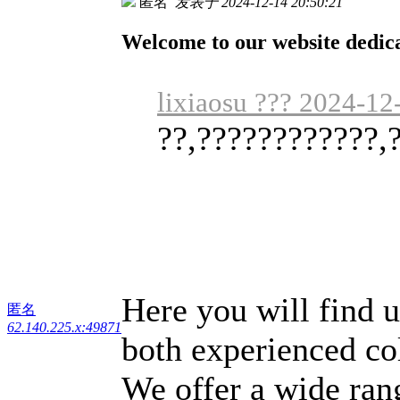
匿名
发表于 2024-12-14 20:50:21
Welcome to our website dedica
lixiaosu ??? 2024-12
??,????????????,
Here you will find u
匿名
62.140.225.x:49871
both experienced co
We offer a wide ran