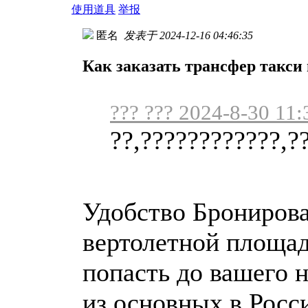
使用道具
举报
匿名
发表于 2024-12-16 04:46:35
Как заказать трансфер такси 
??? ??? 2024-8-30 11:
??,????????????,?
Удобство Бронирова
вертолетной площад
попасть до вашего 
из основных в Росс