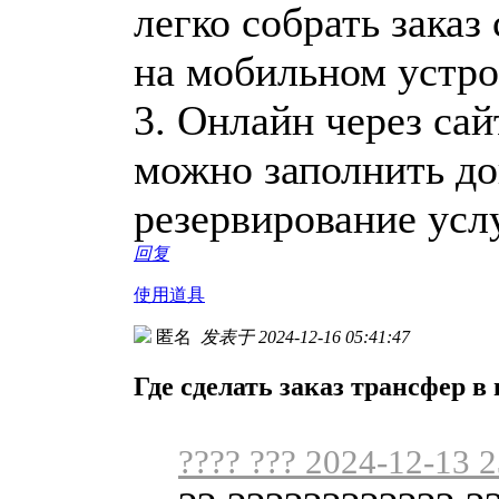
легко собрать зака
на мобильном устро
3. Онлайн через сай
можно заполнить до
резервирование усл
回复
使用道具
匿名
发表于 2024-12-16 05:41:47
Где сделать заказ трансфер в
???? ??? 2024-12-13 