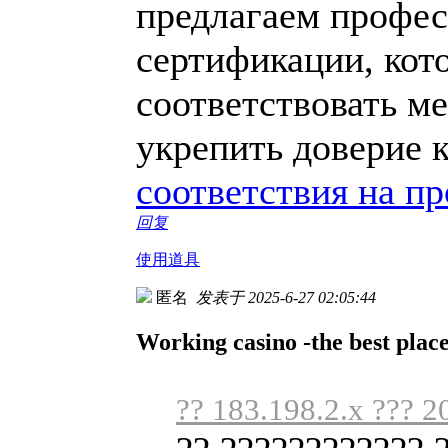
предлагаем профес
сертификации, кот
соответствовать м
укрепить доверие 
соответствия на п
回复
使用道具
匿名
发表于 2025-6-27 02:05:44
Working casino -the best place
?? 183.198.2.x ??? 2