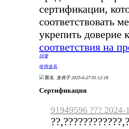
сертификации, кот
соответствовать м
укрепить доверие 
соответствия на п
回复
使用道具
匿名
发表于 2025-6-27 01:12:18
Сертификация
91949596 ??? 2024-1
??,????????????,?