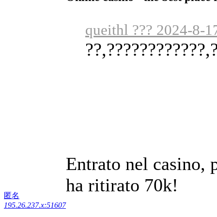
queithl ??? 2024-8-1
??,????????????,
Entrato nel casino, 
ha ritirato 70k!
匿名
195.26.237.x:51607