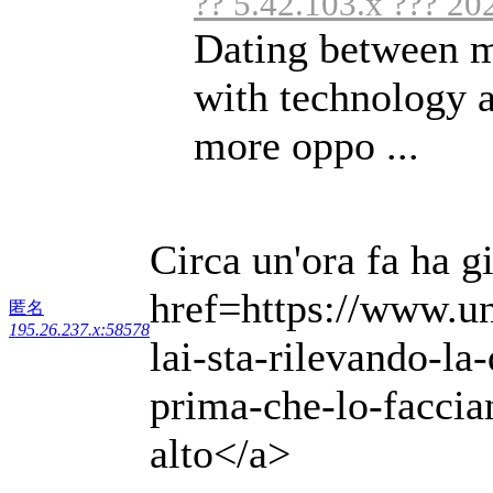
?? 5.42.103.x ??? 20
Dating between 
with technology a
more oppo ...
Circa un'ora fa ha g
href=https://www.un
匿名
195.26.237.x:58578
lai-sta-rilevando-l
prima-che-lo-faccian
alto</a>