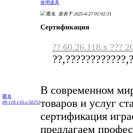
使用道具
匿名
发表于 2025-6-27 01:02:31
Сертификация
?? 60.26.118.x ??? 2
??,????????????,
В современном мире
匿名
товаров и услуг ст
89.110.116.x:50251
сертификация игра
предлагаем профес