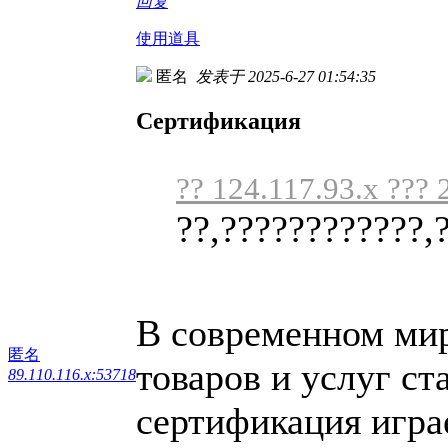
回复
使用道具
匿名
发表于 2025-6-27 01:54:35
Сертификация
?? 124.117.93.x ??? 
??,????????????,
В современном мире
匿名
товаров и услуг ст
89.110.116.x:53718
сертификация игра