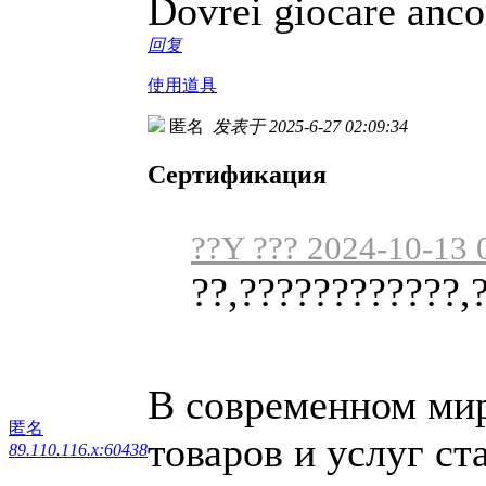
Dovrei giocare anco
回复
使用道具
匿名
发表于 2025-6-27 02:09:34
Сертификация
??Y ??? 2024-10-13 
??,????????????,
В современном мире
匿名
товаров и услуг ст
89.110.116.x:60438