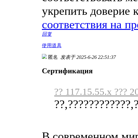
укрепить доверие 
соответствия на п
回复
使用道具
匿名
发表于 2025-6-26 22:51:37
Сертификация
?? 117.15.55.x ??? 2
??,????????????,
В современном мире