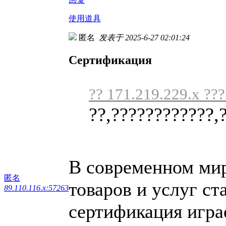
使用道具
匿名
发表于 2025-6-27 02:01:24
Сертификация
?? 171.219.229.x ??
??,????????????,
В современном мире
匿名
товаров и услуг ст
89.110.116.x:57263
сертификация игра