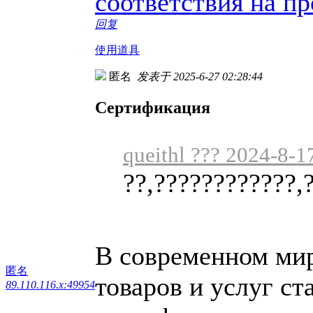
соответствия на п
回复
使用道具
匿名
发表于 2025-6-27 02:28:44
Сертификация
queithl ??? 2024-8-1
??,????????????,
В современном мире
匿名
товаров и услуг ст
89.110.116.x:49954