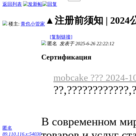
返回列表
▲注册前须知 | 2024
楼主:
青也小管家
[复制链接]
匿名
发表于 2025-6-26 22:22:12
Сертификация
mobcake ??? 2024-10
??,????????????,
В современном мире
匿名
товаров и услуг ст
89.110.116.x:54030