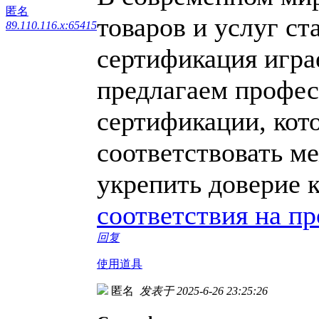
匿名
товаров и услуг ст
89.110.116.x:65415
сертификация игра
предлагаем профес
сертификации, кот
соответствовать м
укрепить доверие 
соответствия на п
回复
使用道具
匿名
发表于 2025-6-26 23:25:26