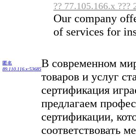
?? 77.105.166.x ???
Our company offer
of services for in
В современном мире
匿名
89.110.116.x:53685
товаров и услуг ст
сертификация игра
предлагаем профес
сертификации, кот
соответствовать м