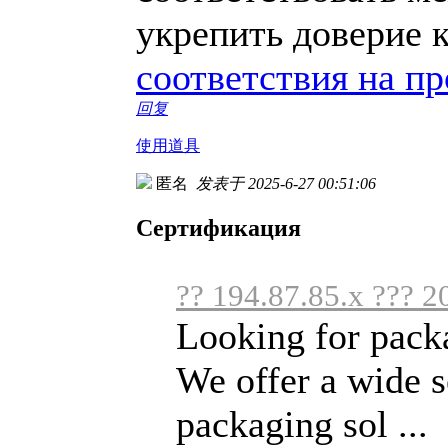
укрепить доверие 
соответствия на п
回复
使用道具
匿名
发表于 2025-6-27 00:51:06
Сертификация
?? 194.87.85.x ??? 2
Looking for packa
We offer a wide s
packaging sol ...