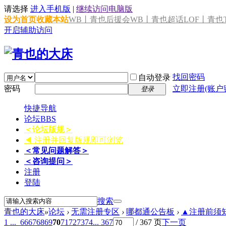
请选择
进入手机版
|
继续访问电脑版
设为首页
收藏本站
WB丨青也后援会
WB丨青也超话
LOF丨青也T
开启辅助访问
找回密码
自动登录
密码
立即注册(账户
登录
快捷导航
论坛
BBS
＜论坛版规＞
◀ 注册并回复版规即可浏览
＜常见问题解答＞
＜咨询提问＞
注册
登陆
搜索
青也的大床
»
论坛
›
无需注册专区
›
哪都通公告板
›
▲注册前须知 
1 ...
66
67
68
69
70
71
72
73
74
... 367
/ 367 页
下一页