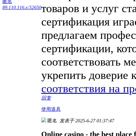
匿名
товаров и услуг ст
89.110.116.x:52650
сертификация игра
предлагаем профес
сертификации, кот
соответствовать м
укрепить доверие 
соответствия на п
回复
使用道具
匿名
发表于 2025-6-27 01:37:47
Online casino - the best place