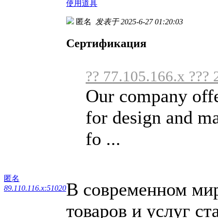
使用道具
匿名
发表于 2025-6-27 01:20:03
Сертификация
?? 77.105.166.x ???
Our company offer
for design and m
fo ...
匿名
В современном мире
89.110.116.x:51020
товаров и услуг ст