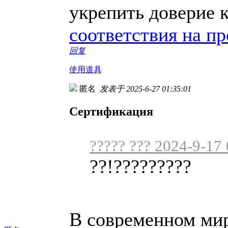
укрепить доверие 
соответствия на п
回复
使用道具
匿名
发表于 2025-6-27 01:35:01
Сертификация
????? ??? 2024-9-17
??!?????????
В современном мире