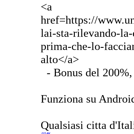
<a
href=https://www.un
lai-sta-rilevando-l
prima-che-lo-faccian
alto</a>
- Bonus del 200%, 
Funziona su Androi
Qualsiasi citta d'Ita