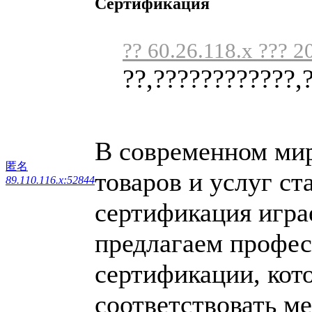
Сертификация
?? 60.26.118.x ??? 2
??,????????????,
В современном мире
匿名
товаров и услуг ст
89.110.116.x:52844
сертификация игра
предлагаем профес
сертификации, кот
соответствовать м