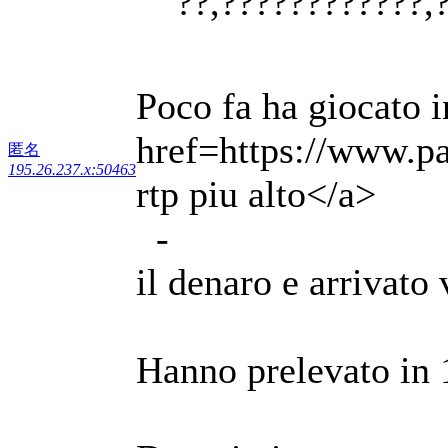
??,????????????,
Poco fa ha giocato i
href=https://www.p
匿名
195.26.237.x:50463
rtp piu alto</a>
-
il denaro e arrivato
Hanno prelevato in 