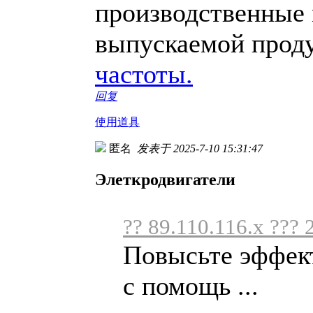
производственные 
выпускаемой прод
частоты.
回复
使用道具
匿名
发表于 2025-7-10 15:31:47
Элеткродвигатели
?? 89.110.116.x ??? 
Повысьте эффект
с помощь ...