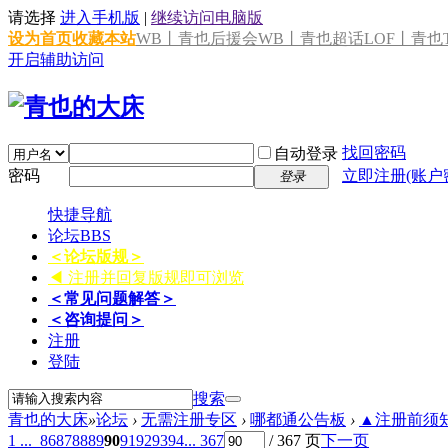
请选择
进入手机版
|
继续访问电脑版
设为首页
收藏本站
WB丨青也后援会
WB丨青也超话
LOF丨青也T
开启辅助访问
找回密码
自动登录
密码
立即注册(账户
登录
快捷导航
论坛
BBS
＜论坛版规＞
◀ 注册并回复版规即可浏览
＜常见问题解答＞
＜咨询提问＞
注册
登陆
搜索
青也的大床
»
论坛
›
无需注册专区
›
哪都通公告板
›
▲注册前须知 
1 ...
86
87
88
89
90
91
92
93
94
... 367
/ 367 页
下一页