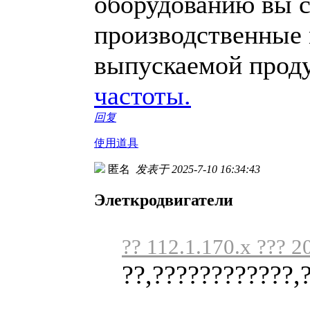
оборудованию вы с
производственные 
выпускаемой прод
частоты.
回复
使用道具
匿名
发表于 2025-7-10 16:34:43
Элеткродвигатели
?? 112.1.170.x ??? 2
??,????????????,