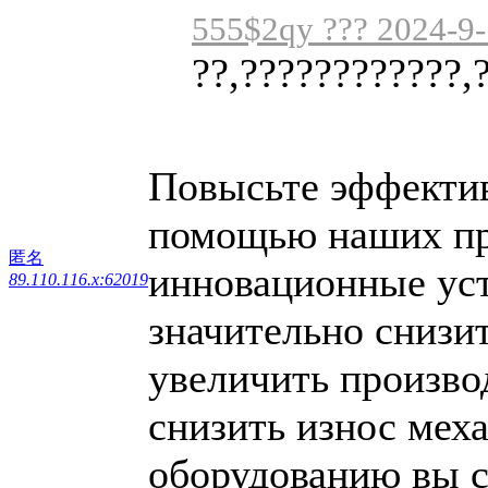
555$2qy ??? 2024-9-
??,????????????,
Повысьте эффектив
помощью наших пр
匿名
инновационные уст
89.110.116.x:62019
значительно снизи
увеличить произво
снизить износ мех
оборудованию вы с