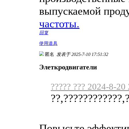
выпускаемой прод
частоты.
回复
使用道具
匿名
发表于 2025-7-10 17:51:32
Элеткродвигатели
????? ??? 2024-8-20
??,????????????,
Повысьте эффектив