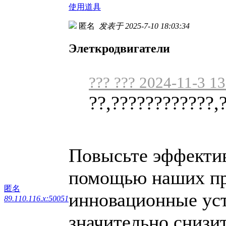
使用道具
匿名
发表于 2025-7-10 18:03:34
Элеткродвигатели
??? ??? 2024-11-3 13
??,????????????,
Повысьте эффектив
помощью наших пр
匿名
инновационные уст
89.110.116.x:50051
значительно снизи