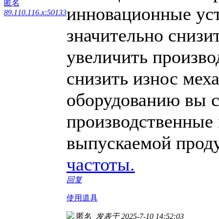
匿名
инновационные уст
89.110.116.x:50133
значительно снизи
увеличить произво
снизить износ мех
оборудованию вы с
производственные 
выпускаемой прод
частоты.
回复
使用道具
匿名
发表于 2025-7-10 14:52:03