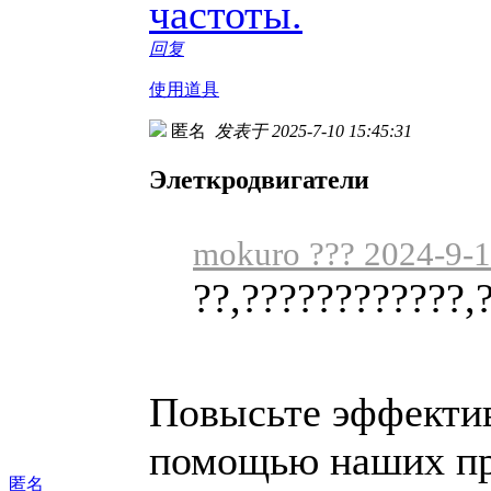
частоты.
回复
使用道具
匿名
发表于 2025-7-10 15:45:31
Элеткродвигатели
mokuro ??? 2024-9-1
??,????????????,
Повысьте эффектив
помощью наших пр
匿名