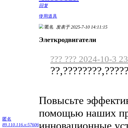
回复
使用道具
匿名
发表于 2025-7-10 14:11:15
Элеткродвигатели
??? ??? 2024-10-3 2
??,????????,????
Повысьте эффектив
помощью наших пр
匿名
инновационные уст
89.110.116.x:57606