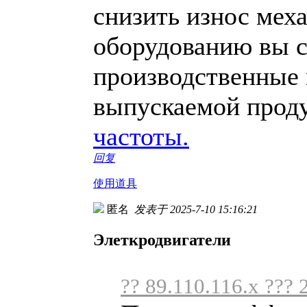
снизить износ мех
оборудованию вы с
производственные 
выпускаемой прод
частоты.
回复
使用道具
匿名
发表于 2025-7-10 15:16:21
Элеткродвигатели
?? 89.110.116.x ??? 