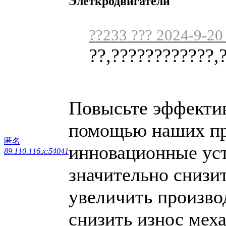
Элеткродвигатели
??233 ??? 2024-9-20
??,????????????,
Повысьте эффектив
помощью наших пр
匿名
инновационные уст
89.110.116.x:54041
значительно снизи
увеличить произво
снизить износ мех