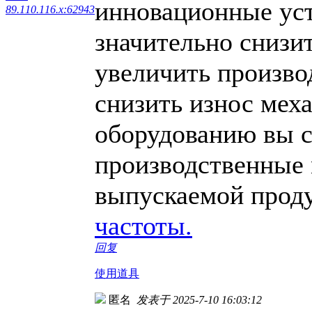
инновационные уст
89.110.116.x:62943
значительно снизи
увеличить произво
снизить износ мех
оборудованию вы с
производственные 
выпускаемой прод
частоты.
回复
使用道具
匿名
发表于 2025-7-10 16:03:12