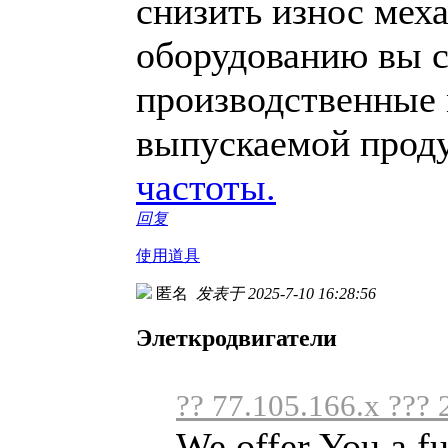
снизить износ мех
оборудованию вы с
производственные 
выпускаемой прод
частоты.
回复
使用道具
匿名
发表于 2025-7-10 16:28:56
Элеткродвигатели
?? 77.105.166.x ???
We offer You a fu