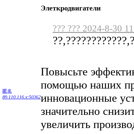
Элеткродвигатели
??? ??? 2024-8-30 11
??,????????????,
Повысьте эффектив
помощью наших пр
匿名
инновационные уст
89.110.116.x:50362
значительно снизи
увеличить произво