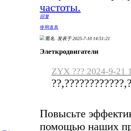
частоты.
回复
使用道具
匿名
发表于 2025-7-10 14:51:21
Элеткродвигатели
ZYX ??? 2024-9-21 
??,????????????,
Повысьте эффектив
помощью наших пр