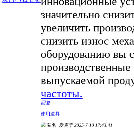
инновационные уст
89.110.116.x:55482
значительно снизи
увеличить произво
снизить износ мех
оборудованию вы с
производственные 
выпускаемой прод
частоты.
回复
使用道具
匿名
发表于 2025-7-10 17:43:41