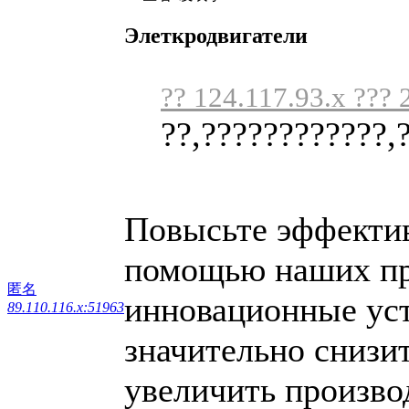
Элеткродвигатели
?? 124.117.93.x ??? 
??,????????????,
Повысьте эффектив
помощью наших пр
匿名
инновационные уст
89.110.116.x:51963
значительно снизи
увеличить произво