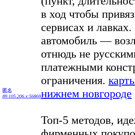
(пункт, длительнос
в ход чтобы привя
сервисах и лавках.
автомобиль — возл
отнюдь не русски
платежными констр
ограничения.
карт
нижнем новгороде
匿名
89.105.206.x:56869
Топ-5 методов, ид
фирменных покупо