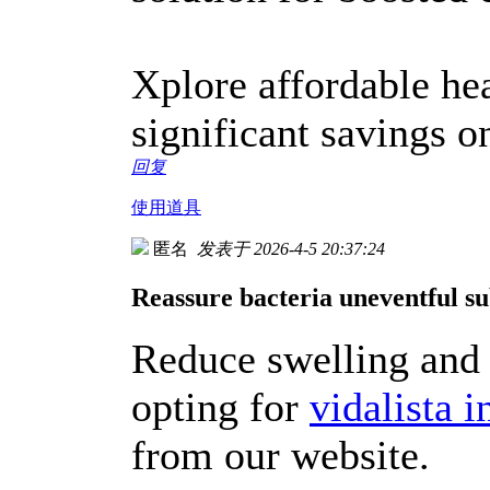
Xplore affordable he
significant savings 
回复
使用道具
匿名
发表于 2026-4-5 20:37:24
Reassure bacteria uneventful s
Reduce swelling and 
opting for
vidalista 
from our website.