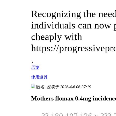
Recognizing the need
individuals can now 
cheaply with
https://progressivep
.
回复
使用道具
匿名
发表于 2026-4-6 06:37:19
Mothers flomax 0.4mg incidence
?? 180.107.126.x ??? 