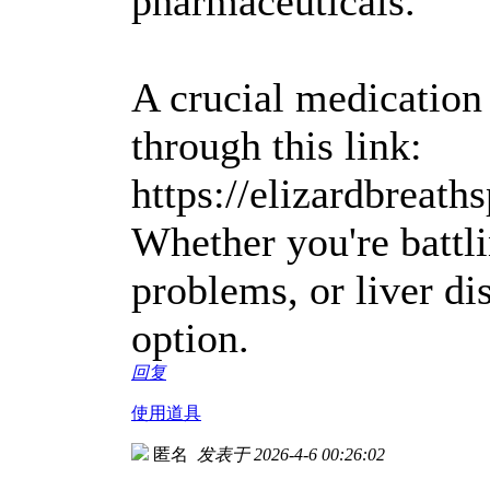
pharmaceuticals.
A crucial medication
through this link:
https://elizardbreat
Whether you're battli
problems, or liver di
option.
回复
使用道具
匿名
发表于 2026-4-6 00:26:02