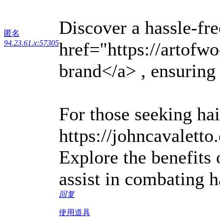
Discover a hassle-fre
匿名
href="https://artofw
94.23.61.x:57305
brand</a> , ensuring 
For those seeking hai
https://johncavaletto
Explore the benefits 
assist in combating ha
回复
使用道具