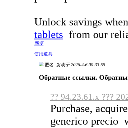
Unlock savings when
tablets
from our relia
回复
使用道具
匿名
发表于 2026-4-6 00:33:55
Обратные ссылки. Обратны
?? 94.23.61.x ??? 20
Purchase, acquire
generico precio w