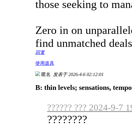
those seeking to mana
Zero in on unparallel
find unmatched deal
回复
使用道具
匿名
发表于 2026-4-6 02:12:01
B: thin levels; sensations, tempo
?????? ??? 2024-9-7 1
????????