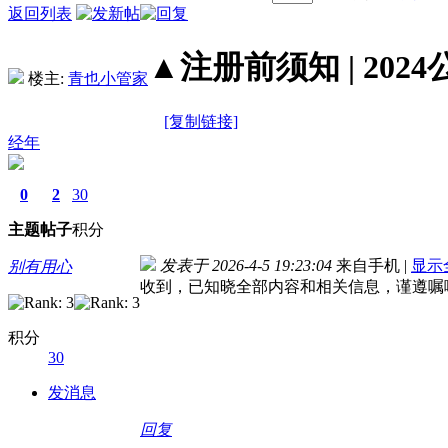
返回列表
▲注册前须知 | 2024
楼主:
青也小管家
[复制链接]
经年
0
2
30
主题
帖子
积分
发表于 2026-4-5 19:23:04
来自手机
|
显示
别有用心
收到，已知晓全部内容和相关信息，谨遵嘱
积分
30
发消息
回复