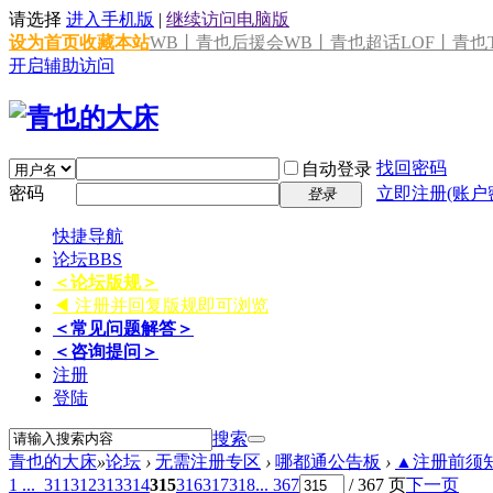
请选择
进入手机版
|
继续访问电脑版
设为首页
收藏本站
WB丨青也后援会
WB丨青也超话
LOF丨青也T
开启辅助访问
找回密码
自动登录
密码
立即注册(账户
登录
快捷导航
论坛
BBS
＜论坛版规＞
◀ 注册并回复版规即可浏览
＜常见问题解答＞
＜咨询提问＞
注册
登陆
搜索
青也的大床
»
论坛
›
无需注册专区
›
哪都通公告板
›
▲注册前须知 
1 ...
311
312
313
314
315
316
317
318
... 367
/ 367 页
下一页