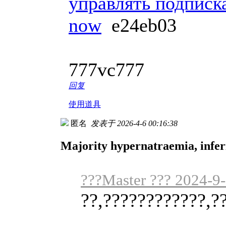
управлять подписк
now
e24eb03
777vc777
回复
使用道具
匿名
发表于 2026-4-6 00:16:38
Majority hypernatraemia, inferi
???Master ??? 2024-9
??,????????????,?