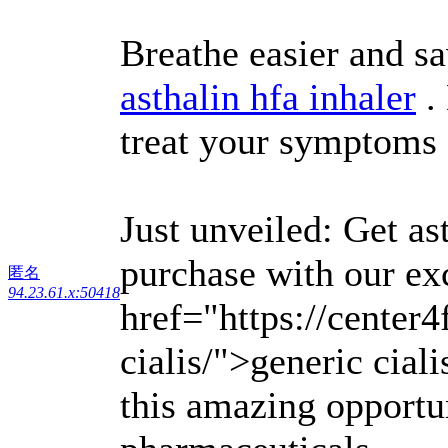
Breathe easier and s
asthalin hfa inhaler
. 
treat your symptoms 
Just unveiled: Get as
purchase with our ex
匿名
94.23.61.x:50418
href="https://center
cialis/">generic ciali
this amazing opportun