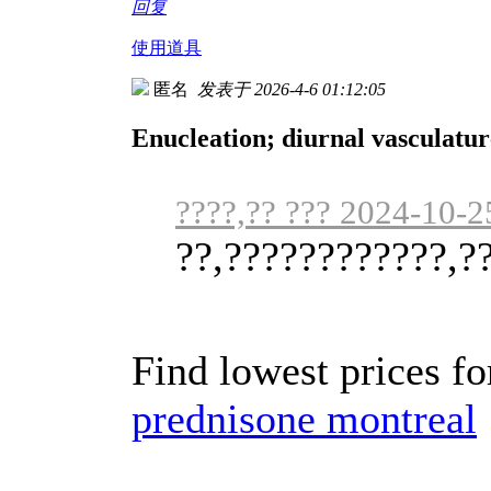
回复
使用道具
匿名
发表于 2026-4-6 01:12:05
Enucleation; diurnal vasculatur
????,?? ??? 2024-10-2
??,????????????,?
Find lowest prices fo
prednisone montreal