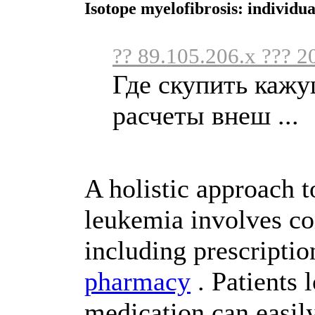
Isotope myelofibrosis: individua
?? 89.105.206.x ??? 2
Где скупить кажу
расчеты внеш ...
A holistic approach 
leukemia involves co
including prescripti
pharmacy
. Patients 
medication can easily