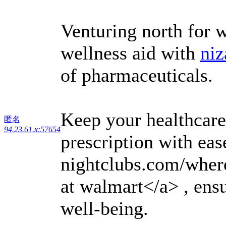
Venturing north for 
wellness aid with
niz
of pharmaceuticals.
Keep your healthcare
匿名
94.23.61.x:57654
prescription with eas
nightclubs.com/where
at walmart</a> , ensu
well-being.