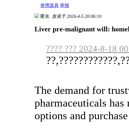
使用道具
举报
匿名
发表于 2026-4-5 20:06:10
Liver pre-malignant will: home
???? ??? 2024-8-18 00
??,????????????,?
The demand for trust
pharmaceuticals has 
options and purchas