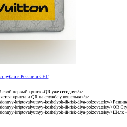
т рубли в России и СНГ
строй свой первый крипто-QR уже сегодня</a>
 меняется: крипта и QR на службе у кошелька</a>
ovatsionnyy-kriptovalyutnyy-koshelyok-ili-risk-dlya-polzovateley/>Р
ovatsionnyy-kriptovalyutnyy-koshelyok-ili-risk-dlya-polzovateley/>Q
vatsionnyy-kriptovalyutnyy-koshelyok-ili-risk-dlya-polzovateley/>Щё