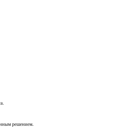
а.
анным решением.