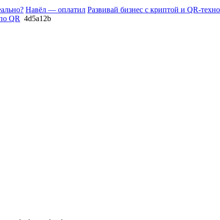
еально?
Навёл — оплатил
Развивай бизнес с криптой и QR-техн
 по QR
4d5a12b