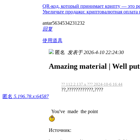
QR-код, который принимает крипту — это р
Увеличьте продажи: криптовалютная оплата
antar5634534231232
回复
使用道具
匿名
发表于 2026-4-10 22:24:30
Amazing material | Well put
?? 112.2.137.x ??? 2024-10-6 16:44
??,????????????,????
匿名
5.196.78.x:64587
You've made the point
Источник: