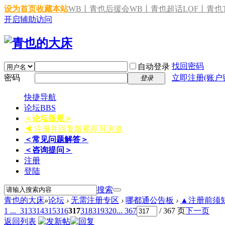
设为首页
收藏本站
WB丨青也后援会
WB丨青也超话
LOF丨青也T
开启辅助访问
找回密码
自动登录
密码
立即注册(账户
登录
快捷导航
论坛
BBS
＜论坛版规＞
◀ 注册并回复版规即可浏览
＜常见问题解答＞
＜咨询提问＞
注册
登陆
搜索
青也的大床
»
论坛
›
无需注册专区
›
哪都通公告板
›
▲注册前须知 
1 ...
313
314
315
316
317
318
319
320
... 367
/ 367 页
下一页
返回列表