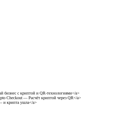
азвивай бизнес с криптой и QR-технологиями</a>
R Crypto Checkout — Расчёт криптой через QR</a>
лк — и крипта ушла</a>