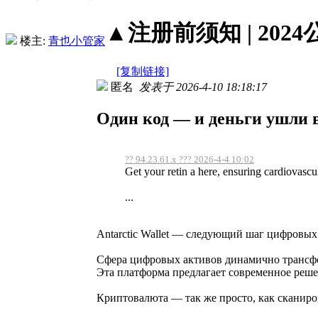
▲注册前须知 | 2024
楼主:
青也小管家
[复制链接]
匿名
发表于 2026-4-10 18:18:17
Один код — и деньги ушли 
?? 94.23.61.x ??? 2026-4-4 10:02
Get your retin a here, ensuring cardiovascula
...
Antarctic Wallet — следующий шаг цифровых
Сфера цифровых активов динамично трансфор
Эта платформа предлагает современное реш
Криптовалюта — так же просто, как сканир