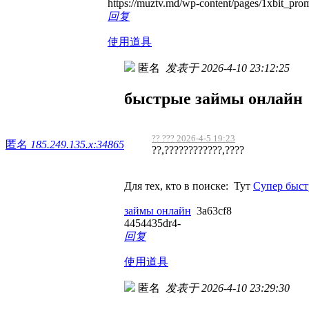
https://muztv.md/wp-content/pages/1xbit_pr
回复
使用道具
匿名
发表于 2026-4-10 23:12:25
быстрые займы онлайн
?? ??? 2026-4-5 19:23
匿名
185.249.135.x:34865
??,????????????,????
Для тех, кто в поиске: Тут
Супер быст
займы онлайн
3a63cf8
4454435dr4-
回复
使用道具
匿名
发表于 2026-4-10 23:29:30