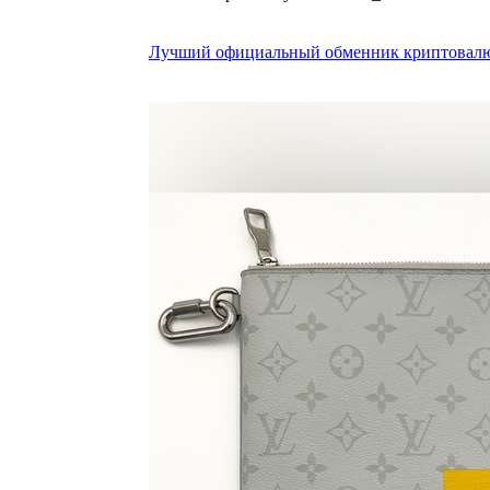
Лучший официальный обменник криптовалю