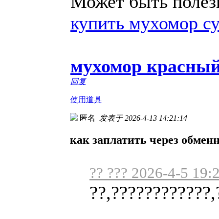
Может быть полезн
купить мухомор с
мухомор красный
回复
使用道具
匿名
发表于 2026-4-13 14:21:14
как заплатить через обмен
?? ??? 2026-4-5 19:
??,????????????,