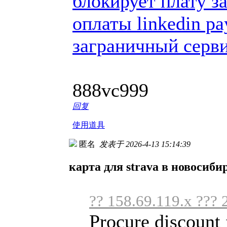
блокирует плату з
оплаты linkedin p
заграничный серви
888vc999
回复
使用道具
匿名
发表于 2026-4-13 15:14:39
карта для strava в новосиби
?? 158.69.119.x ??? 
Procure discount 