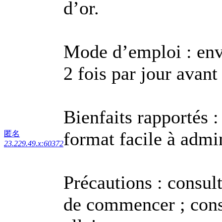
d’or.
Mode d’emploi : env.
2 fois par jour avant 
Bienfaits rapportés : 
format facile à admin
匿名
23.229.49.x:60372
Précautions : consul
de commencer ; consu