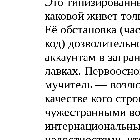
Это типизированн
каковой живет тол
Её обстановка (ча
код) дозволительн
аккаунтам в загра
лавках. Первоосно
мучитель — возлю
качестве кого стро
чужестранными в
интернациональн
целостностями, чт