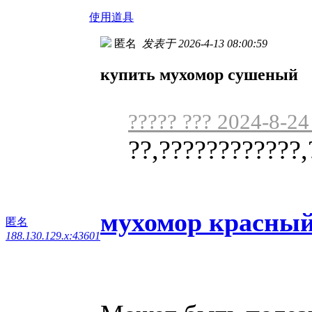
使用道具
匿名
发表于 2026-4-13 08:00:59
купить мухомор сушеный
????? ??? 2024-8-24
??,????????????,
мухомор красный
匿名
188.130.129.x:43601