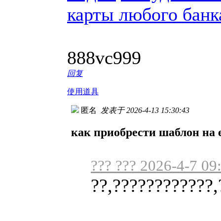
карты любого банк
888vc999
回复
使用道具
匿名
发表于 2026-4-13 15:30:43
как приобрести шаблон на e
??? ??? 2026-4-7 09
??,????????????,