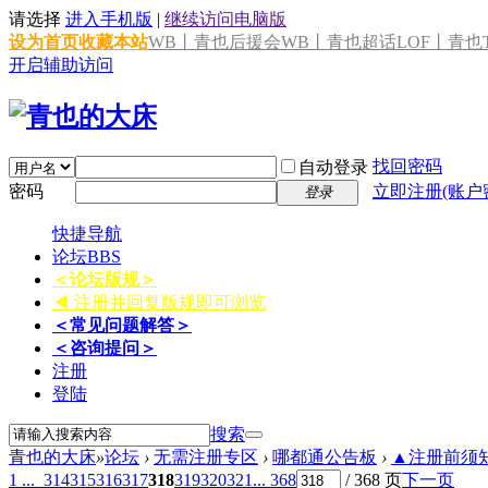
请选择
进入手机版
|
继续访问电脑版
设为首页
收藏本站
WB丨青也后援会
WB丨青也超话
LOF丨青也T
开启辅助访问
找回密码
自动登录
密码
立即注册(账户
登录
快捷导航
论坛
BBS
＜论坛版规＞
◀ 注册并回复版规即可浏览
＜常见问题解答＞
＜咨询提问＞
注册
登陆
搜索
青也的大床
»
论坛
›
无需注册专区
›
哪都通公告板
›
▲注册前须知 
1 ...
314
315
316
317
318
319
320
321
... 368
/ 368 页
下一页