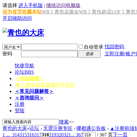
请选择
进入手机版
|
继续访问电脑版
设为首页
收藏本站
WB丨青也后援会
WB丨青也超话
LOF丨青也T
开启辅助访问
找回密码
自动登录
密码
立即注册(账户
登录
快捷导航
论坛
BBS
＜论坛版规＞
◀ 注册并回复版规即可浏览
＜常见问题解答＞
＜咨询提问＞
注册
登陆
搜索
青也的大床
»
论坛
›
无需注册专区
›
哪都通公告板
›
▲注册前须知 
1 ...
314
315
316
317
318
319
320
321
... 367
/ 367 页
下一页