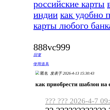
российские карты
индии
как удобно 
карты любого банк
888vc999
回复
使用道具
匿名
发表于 2026-4-13 15:30:43
как приобрести шаблон на e
??? ??? 2026-4-7 09