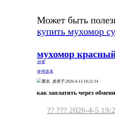
Может быть полезн
купить мухомор с
мухомор красный
回复
使用道具
匿名
发表于 2026-4-13 14:21:14
как заплатить через обмен
?? ??? 2026-4-5 19: