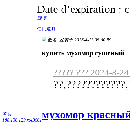
Date d’expiration : c
回复
使用道具
匿名
发表于 2026-4-13 08:00:59
купить мухомор сушеный
????? ??? 2024-8-24
??,????????????,
мухомор красный
匿名
188.130.129.x:43601