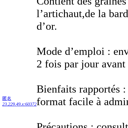
Contient des graines
l’artichaut,de la ba
d’or.
Mode d’emploi : env.
2 fois par jour avant 
Bienfaits rapportés : 
format facile à admin
匿名
23.229.49.x:60372
Précautions : consul