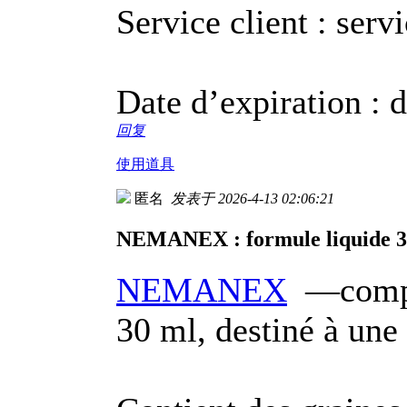
Service client : serv
Date d’expiration : d
回复
使用道具
匿名
发表于 2026-4-13 02:06:21
NEMANEX : formule liquide 3
NEMANEX
—complé
30 ml, destiné à une 