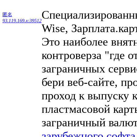
Специализированны
匿名
93.119.169.x:39512
Wise, Зарплата.кар
Это наиболее внят
контроверза "где о
заграничных серви
бери веб-сайте, п
проход к выпуску 
пластмасовой карты
заграничный валю
зарубежного софта