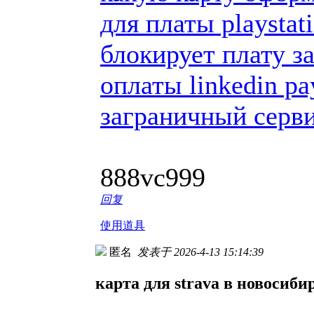
для платы playstat
блокирует плату з
оплаты linkedin p
заграничный серви
888vc999
回复
使用道具
匿名
发表于 2026-4-13 15:14:39
карта для strava в новосиби