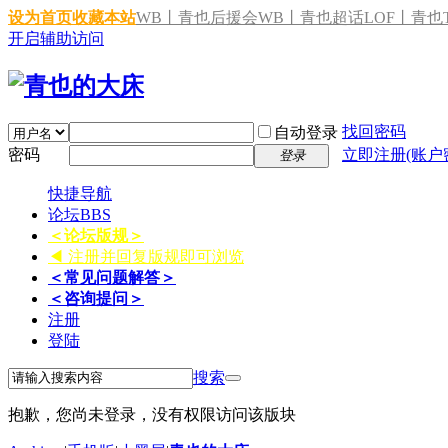
设为首页
收藏本站
WB丨青也后援会
WB丨青也超话
LOF丨青也T
开启辅助访问
找回密码
自动登录
密码
立即注册(账户
登录
快捷导航
论坛
BBS
＜论坛版规＞
◀ 注册并回复版规即可浏览
＜常见问题解答＞
＜咨询提问＞
注册
登陆
搜索
抱歉，您尚未登录，没有权限访问该版块