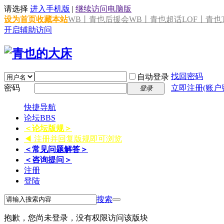
请选择
进入手机版
|
继续访问电脑版
设为首页
收藏本站
WB丨青也后援会
WB丨青也超话
LOF丨青也T
开启辅助访问
找回密码
自动登录
密码
立即注册(账户
登录
快捷导航
论坛
BBS
＜论坛版规＞
◀ 注册并回复版规即可浏览
＜常见问题解答＞
＜咨询提问＞
注册
登陆
搜索
抱歉，您尚未登录，没有权限访问该版块