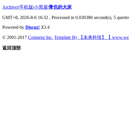
Archiver
|
手机版
|
小黑屋
|
青也的大床
GMT+8, 2026-8-6 16:32
, Processed in 0.030386 second(s), 5 queries
Powered by
Discuz!
X3.4
© 2001-2017
Comsenz Inc.
Template By 【未来科技】【 www.wek
返回顶部