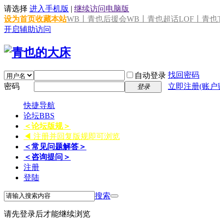
请选择
进入手机版
|
继续访问电脑版
设为首页
收藏本站
WB丨青也后援会
WB丨青也超话
LOF丨青也T
开启辅助访问
找回密码
自动登录
密码
立即注册(账户
登录
快捷导航
论坛
BBS
＜论坛版规＞
◀ 注册并回复版规即可浏览
＜常见问题解答＞
＜咨询提问＞
注册
登陆
搜索
请先登录后才能继续浏览