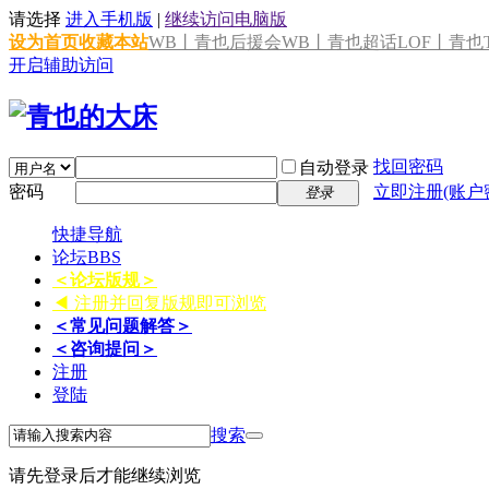
请选择
进入手机版
|
继续访问电脑版
设为首页
收藏本站
WB丨青也后援会
WB丨青也超话
LOF丨青也T
开启辅助访问
找回密码
自动登录
密码
立即注册(账户
登录
快捷导航
论坛
BBS
＜论坛版规＞
◀ 注册并回复版规即可浏览
＜常见问题解答＞
＜咨询提问＞
注册
登陆
搜索
请先登录后才能继续浏览