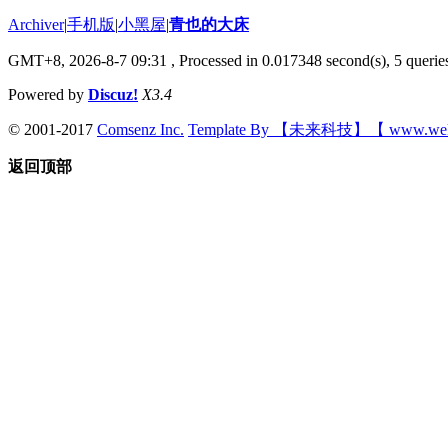
Archiver
|
手机版
|
小黑屋
|
青也的大床
GMT+8, 2026-8-7 09:31
, Processed in 0.017348 second(s), 5 queries
Powered by
Discuz!
X3.4
© 2001-2017
Comsenz Inc.
Template By 【未来科技】【 www.wek
返回顶部