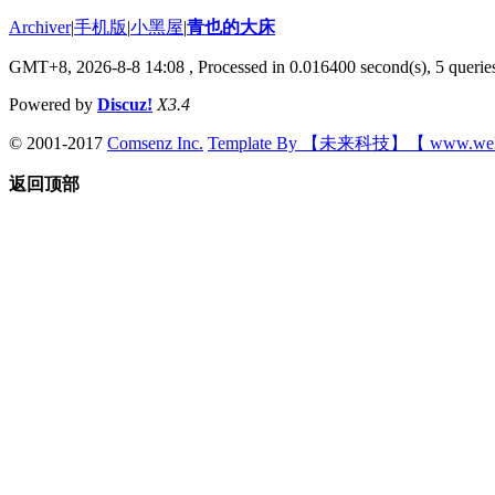
Archiver
|
手机版
|
小黑屋
|
青也的大床
GMT+8, 2026-8-8 14:08
, Processed in 0.016400 second(s), 5 queries
Powered by
Discuz!
X3.4
© 2001-2017
Comsenz Inc.
Template By 【未来科技】【 www.wek
返回顶部