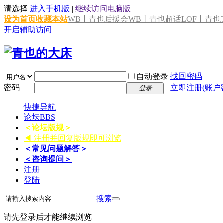
请选择
进入手机版
|
继续访问电脑版
设为首页
收藏本站
WB丨青也后援会
WB丨青也超话
LOF丨青也T
开启辅助访问
找回密码
自动登录
密码
立即注册(账户
登录
快捷导航
论坛
BBS
＜论坛版规＞
◀ 注册并回复版规即可浏览
＜常见问题解答＞
＜咨询提问＞
注册
登陆
搜索
请先登录后才能继续浏览