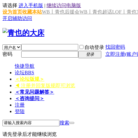
请选择
进入手机版
|
继续访问电脑版
设为首页
收藏本站
WB丨青也后援会
WB丨青也超话
LOF丨青也T
开启辅助访问
找回密码
自动登录
密码
立即注册(账户
登录
快捷导航
论坛
BBS
＜论坛版规＞
◀ 注册并回复版规即可浏览
＜常见问题解答＞
＜咨询提问＞
注册
登陆
搜索
请先登录后才能继续浏览