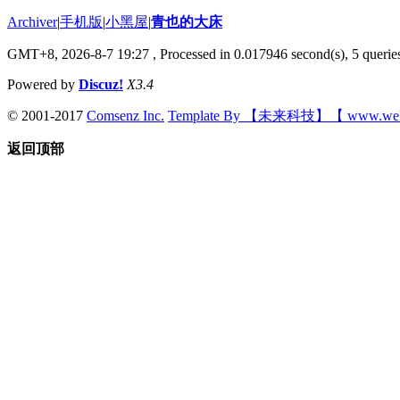
Archiver
|
手机版
|
小黑屋
|
青也的大床
GMT+8, 2026-8-7 19:27
, Processed in 0.017946 second(s), 5 queries
Powered by
Discuz!
X3.4
© 2001-2017
Comsenz Inc.
Template By 【未来科技】【 www.wek
返回顶部