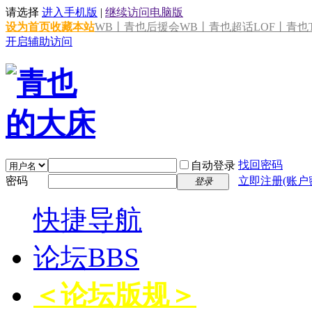
请选择
进入手机版
|
继续访问电脑版
设为首页
收藏本站
WB丨青也后援会
WB丨青也超话
LOF丨青也T
开启辅助访问
找回密码
自动登录
密码
立即注册(账户
登录
快捷导航
论坛
BBS
＜论坛版规＞