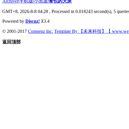
Archiver
|
手机版
|
小黑屋
|
青也的大床
GMT+8, 2026-8-8 04:28
, Processed in 0.018243 second(s), 5 queries
Powered by
Discuz!
X3.4
© 2001-2017
Comsenz Inc.
Template By 【未来科技】【 www.wek
返回顶部