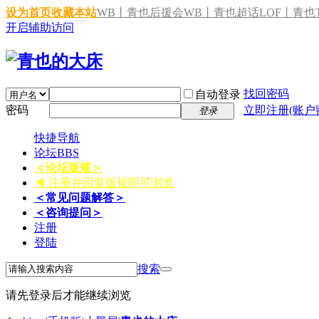
设为首页
收藏本站
WB丨青也后援会
WB丨青也超话
LOF丨青也T
开启辅助访问
找回密码
自动登录
密码
立即注册(账户
登录
快捷导航
论坛
BBS
＜论坛版规＞
◀ 注册并回复版规即可浏览
＜常见问题解答＞
＜咨询提问＞
注册
登陆
搜索
请先登录后才能继续浏览