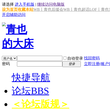
请选择
进入手机版
|
继续访问电脑版
设为首页
收藏本站
WB丨青也后援会
WB丨青也超话
LOF丨青也T
开启辅助访问
找回密码
自动登录
密码
立即注册(账户
登录
快捷导航
论坛
BBS
＜论坛版规＞