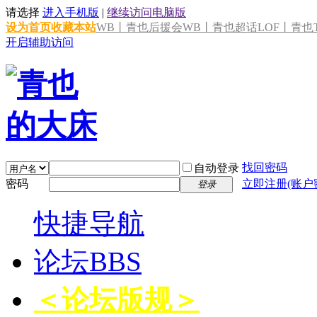
请选择
进入手机版
|
继续访问电脑版
设为首页
收藏本站
WB丨青也后援会
WB丨青也超话
LOF丨青也T
开启辅助访问
找回密码
自动登录
密码
立即注册(账户
登录
快捷导航
论坛
BBS
＜论坛版规＞