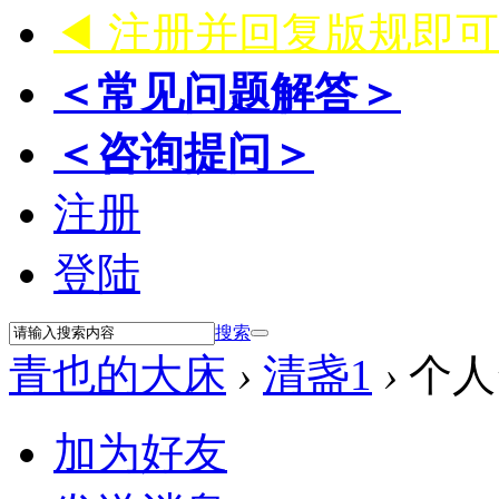
◀ 注册并回复版规即
＜常见问题解答＞
＜咨询提问＞
注册
登陆
搜索
青也的大床
›
清盏1
›
个人
加为好友