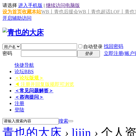
请选择
进入手机版
|
继续访问电脑版
设为首页
收藏本站
WB丨青也后援会
WB丨青也超话
LOF丨青也T
开启辅助访问
找回密码
自动登录
密码
立即注册(账户
登录
快捷导航
论坛
BBS
＜论坛版规＞
◀ 注册并回复版规即可浏览
＜常见问题解答＞
＜咨询提问＞
注册
登陆
搜索
青也的大床
›
lijin
›
个人资