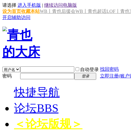
请选择
进入手机版
|
继续访问电脑版
设为首页
收藏本站
WB丨青也后援会
WB丨青也超话
LOF丨青也T
开启辅助访问
找回密码
自动登录
密码
立即注册(账户
登录
快捷导航
论坛
BBS
＜论坛版规＞