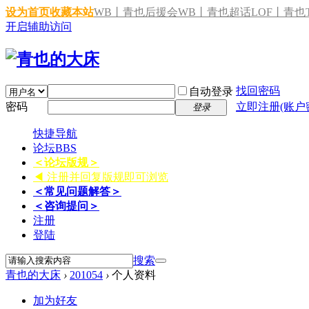
设为首页
收藏本站
WB丨青也后援会
WB丨青也超话
LOF丨青也T
开启辅助访问
找回密码
自动登录
密码
立即注册(账户
登录
快捷导航
论坛
BBS
＜论坛版规＞
◀ 注册并回复版规即可浏览
＜常见问题解答＞
＜咨询提问＞
注册
登陆
搜索
青也的大床
›
201054
›
个人资料
加为好友