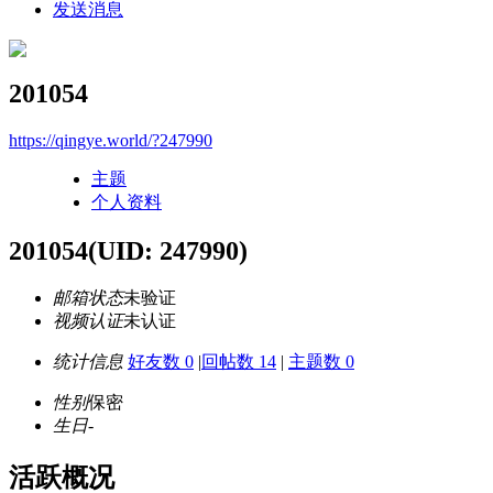
发送消息
201054
https://qingye.world/?247990
主题
个人资料
201054
(UID: 247990)
邮箱状态
未验证
视频认证
未认证
统计信息
好友数 0
|
回帖数 14
|
主题数 0
性别
保密
生日
-
活跃概况