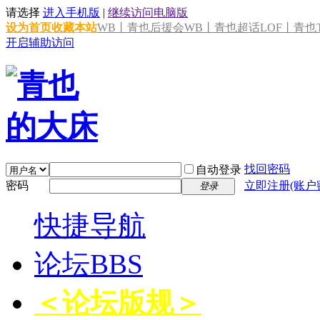
请选择
进入手机版
|
继续访问电脑版
设为首页
收藏本站
WB丨青也后援会
WB丨青也超话
LOF丨青也T
开启辅助访问
找回密码
自动登录
密码
立即注册(账户
登录
快捷导航
论坛
BBS
＜论坛版规＞